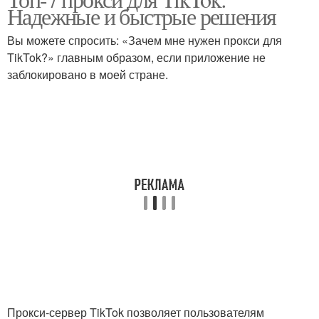
Надежные и быстрые решения
сервера
сервисы
Вы можете спросить: «Зачем мне нужен прокси для
TikTok?» главным образом, если приложение не
заблокировано в моей стране.
Платные seo-прокси
Частные прокси
Вопросы про
Приватные прокси
приватный прокси
Платные варианты
Прокси для управления
Анонимные прокси
Платные веб-прокси
Прокси-сервер TikTok позволяет пользователям