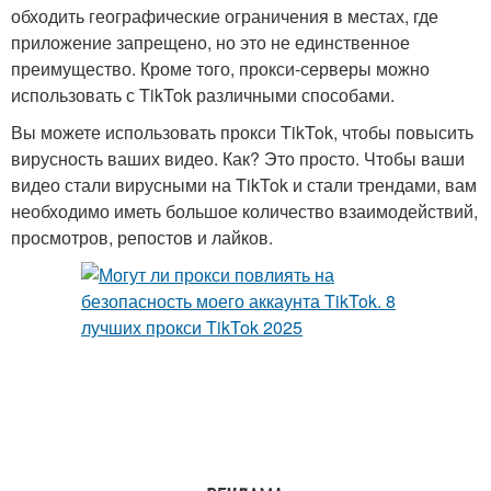
обходить географические ограничения в местах, где
приложение запрещено, но это не единственное
преимущество. Кроме того, прокси-серверы можно
использовать с TikTok различными способами.
Прокси для инстаграм
Платные аналоги
Вы можете использовать прокси TikTok, чтобы повысить
вирусность ваших видео. Как? Это просто. Чтобы ваши
видео стали вирусными на TikTok и стали трендами, вам
Разница между
необходимо иметь большое количество взаимодействий,
Премиальные прокси
премиальными прокси
просмотров, репостов и лайков.
Прокси для
Прокси в ближайшие
использования
годы
Прокси для повышения
Прокси для работы