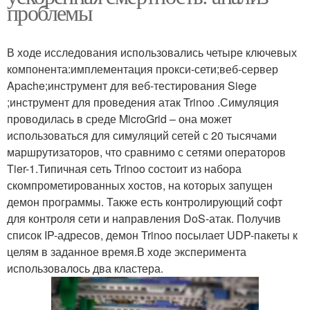
проблемы
В ходе исследования использовались четыре ключевых
компонента:имплементация прокси-сети;веб-сервер
Apache;инструмент для веб-тестирования Siege
;инструмент для проведения атак Trinoo .Симуляция
проводилась в среде MicroGrid – она может
использоваться для симуляций сетей с 20 тысячами
маршрутизаторов, что сравнимо с сетями операторов
Tier-1.Типичная сеть Trinoo состоит из набора
скомпрометированных хостов, на которых запущен
демон программы. Также есть контролирующий софт
для контроля сети и направления DoS-атак. Получив
список IP-адресов, демон Trinoo посылает UDP-пакеты к
целям в заданное время.В ходе эксперимента
использовалось два кластера.