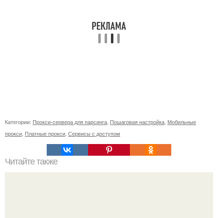
Категории:
Прокси-сервера для парсинга
,
Пошаговая настройка
,
Мобильные
прокси
,
Платные прокси
,
Сервисы с доступом
Читайте также