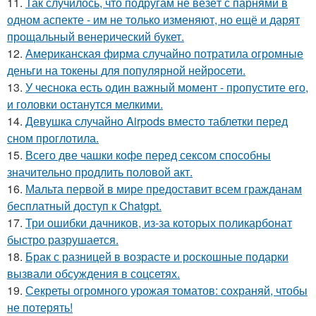
11.
Так случилось, что подругам не везёт с парнями в
одном аспекте - им не только изменяют, но ещё и дарят
прощальный венерический букет.
12.
Американская фирма случайно потратила огромные
деньги на токены для популярной нейросети.
13.
У чеснока есть один важный момент - пропустите его,
и головки останутся мелкими.
14.
Девушка случайно Airpods вместо таблетки перед
сном проглотила.
15.
Всего две чашки кофе перед сексом способны
значительно продлить половой акт.
16.
Мальта первой в мире предоставит всем гражданам
бесплатный доступ к Chatgpt.
17.
Три ошибки дачников, из-за которых поликарбонат
быстро разрушается.
18.
Брак с разницей в возрасте и роскошные подарки
вызвали обсуждения в соцсетях.
19.
Секреты огромного урожая томатов: сохраняй, чтобы
не потерять!