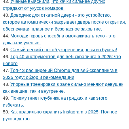
42.
Учёные выяснили, что качки сильнее других
страдают от укусов комаров.
43.
Доводчик для откатной двери - это устройство,
которое автоматически закрывает дверь после открытия,
обеспечивая плавное и безопасное закрытие.
44.
Молодая кровь способна омолаживать тело - это
доказали учёные.
45.
Самый легкий способ укоренения розы из букета!
46.
Top 40 инструментов для веб-скрапинга в 2025: что
нового
47.
Топ-13 расширений Chrome для веб-скраппинга в
2025 году: обзор и рекомендации
48.
Упорные тренировки в зале сильно меняют девушек
как внешне, так и внутренне.
49.
Почему гниет клубника на грядках и как этого
избежать.
50.
Как правильно скрапить Instagram в 2025: Полное
руководство