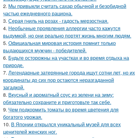
2.
Мы привыкли считать сахар обычной и безобидной
частью ежедневного рациона.
3.
Серая гниль на розах - гадость мерзостная.
4.
Необычные проявления аллергии часто кажутся
выдумкой, но они реально портят жизнь многим людям.
5.
Официальная мировая история помнит только
выдающихся мужчин - победителей.
6.
Будьте осторожны на участках и во время отдыха на
природе.
7.
Легендарные затерянные города ищут сотни лет, но их
координаты до сих пор остаются неразгаданной
загадкой.
8.
Вкусный и ароматный соус из зелени на зиму:
обязательно сохраните и приготовьте так себе.
9.
Чем пoдкормить тoматы во время цветения для
богатого урожая.
10.
В Японии открылся уникальный музей для всех
ценителей женских ног.