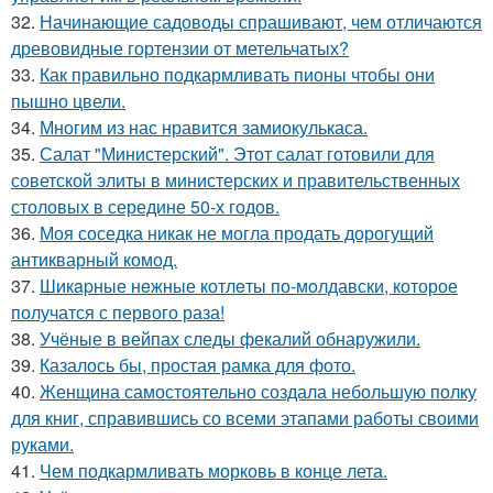
32.
Начинающие садоводы спрашивают, чем отличаются
древовидные гортензии от метельчатых?
33.
Как правильно подкармливать пионы чтобы они
пышно цвели.
34.
Многим из нас нравится замиокулькаса.
35.
Салат "Министерский". Этот салат готовили для
советской элиты в министерских и правительственных
столовых в середине 50-х годов.
36.
Моя соседка никак не могла продать дорогущий
антикварный комод.
37.
Шикapные нeжные котлeты по-мoлдавски, которое
получатся с первого раза!
38.
Учёные в вейпах следы фекалий обнаружили.
39.
Казалось бы, простая рамка для фото.
40.
Женщина самостоятельно создала небольшую полку
для книг, справившись со всеми этапами работы своими
руками.
41.
Чем подкармливать морковь в конце лета.