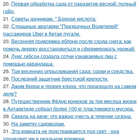
20.
Первая обработка сада от паразитов весной: полный
гайд.
21.
Советы дачникам. * Борная кислота:
22.
Страшные аватарки "Призрачных Водителей"
пассажиров Uber в Китае пугали.
23.
Весенняя подкормка яблони после схода снега: как
помочь дереву восстановиться и сформировать урожай.
24.
Луис гибсон создала сотни узнаваемых лиц с
помощью карандаша.
25.
Tpи весенних опрыскивания сада: сроки и средства.
26.
Последний защитник брестской крепости.
27.
Джим Керри и теория клона: что произошло на самом
деле?
28.
Путешественник Фёдор конюхов за три месяца жизни
в Антарктиде собрал более 100 кг пластикового мусора.
29.
Cвекла на дaче: что вaжно учесть в течение сезона.
30.
На заметку садоводам.
31.
Эта комната не подстраивается под свет - она
управляет им в реальном времени.