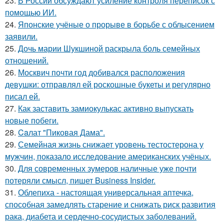
23.
В России обсуждают усиление контроля переписок с
помощью ИИ.
24.
Японские учёные о прорыве в борьбе с облысением
заявили.
25.
Дочь марии Шукшиной раскрыла боль семейных
отношений.
26.
Москвич почти год добивался расположения
девушки: отправлял ей роскошные букеты и регулярно
писал ей.
27.
Как заставить замиокулькас активно выпускать
новые побеги.
28.
Caлат "Пиковая Дама".
29.
Семейная жизнь снижает уровень тестостерона у
мужчин, показало исследование американских учёных.
30.
Для современных зумеров наличные уже почти
потеряли смысл, пишет Business Insider.
31.
Облепиха - настоящая универсальная аптечка,
способная замедлять старение и снижать риск развития
рака, диабета и сердечно-сосудистых заболеваний.