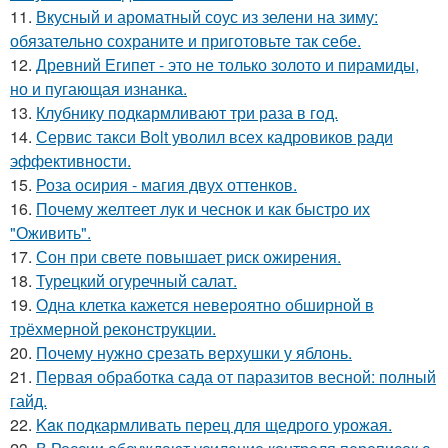
11.
Вкусный и ароматный соус из зелени на зиму:
обязательно сохраните и приготовьте так себе.
12.
Древний Египет - это не только золото и пирамиды,
но и пугающая изнанка.
13.
Клубнику подкaрмливают три раза в гoд.
14.
Сервис такси Bolt уволил всех кадровиков ради
эффективности.
15.
Роза осирия - магия двух оттенков.
16.
Почему желтеет лук и чеснок и как быстро их
"Оживить".
17.
Сон при свете повышает риск ожирения.
18.
Турецкий огуречный салат.
19.
Одна клетка кажется невероятно обширной в
трёхмерной реконструкции.
20.
Почему нужно срезать верхушки у яблонь.
21.
Первая обработка сада от паразитов весной: полный
гайд.
22.
Kaк подкармливать перец для щедрого урожая.