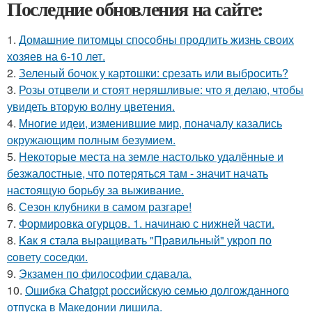
Последние обновления на сайте:
1.
Домашние питомцы способны продлить жизнь своих
хозяев на 6-10 лет.
2.
Зеленый бочок у картошки: срезать или выбросить?
3.
Розы отцвели и стоят неряшливые: что я делаю, чтобы
увидеть вторую волну цветения.
4.
Многие идеи, изменившие мир, поначалу казались
окружающим полным безумием.
5.
Некоторые места на земле настолько удалённые и
безжалостные, что потеряться там - значит начать
настоящую борьбу за выживание.
6.
Сезон клубники в самом разгаре!
7.
Формировка огурцов. 1. начинаю с нижней части.
8.
Kaк я стала выращивать "Пpaвильный" укроп по
coвету сocедки.
9.
Экзамен по философии сдавала.
10.
Ошибка Chatgpt российскую семью долгожданного
отпуска в Македонии лишила.