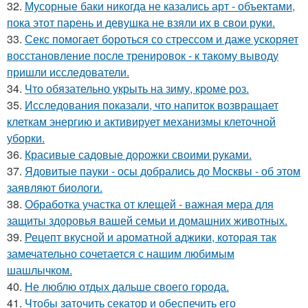
32.
Мусорные баки никогда не казались арт - объектами,
пока этот парень и девушка не взяли их в свои руки.
33.
Секс помогает бороться со стрессом и даже ускоряет
восстановление после тренировок - к такому выводу
пришли исследователи.
34.
Что обязательно укрыть на зиму, кроме роз.
35.
Исследования показали, что напиток возвращает
клеткам энергию и активирует механизмы клеточной
уборки.
36.
Красивые садовые дорожки своими руками.
37.
Ядовитые пауки - осы добрались до Москвы - об этом
заявляют биологи.
38.
Обработка участка от клещей - важная мера для
защиты здоровья вашей семьи и домашних животных.
39.
Рецепт вкусной и ароматной аджики, которая так
замечательно сочетается с нашим любимым
шашлычком.
40.
Не люблю отдых дальше своего города.
41.
Чтобы заточить секатор и обеспечить его