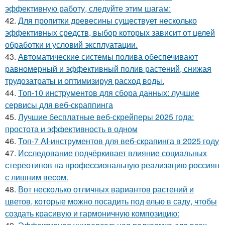
эффективную работу, следуйте этим шагам:
42.
Для пропитки древесины существует несколько
эффективных средств, выбор которых зависит от целей
обработки и условий эксплуатации.
43.
Автоматические системы полива обеспечивают
равномерный и эффективный полив растений, снижая
трудозатраты и оптимизируя расход воды.
44.
Топ-10 инструментов для сбора данных: лучшие
сервисы для веб-скраппинга
45.
Лучшие бесплатные веб-скрейперы 2025 года:
простота и эффективность в одном
46.
Топ-7 AI-инструментов для веб-скрапинга в 2025 году
47.
Исследование подчёркивает влияние социальных
стереотипов на профессиональную реализацию россиян
с лишним весом.
48.
Вот несколько отличных вариантов растений и
цветов, которые можно посадить под елью в саду, чтобы
создать красивую и гармоничную композицию: