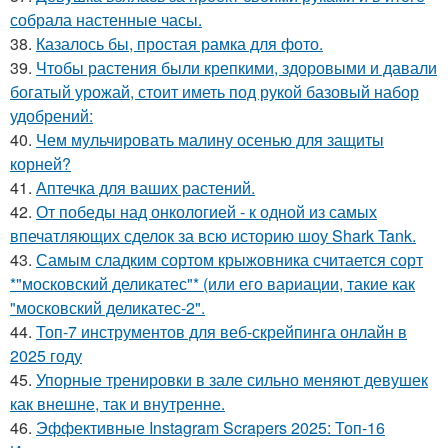
собрала настенные часы.
38.
Казалось бы, простая рамка для фото.
39.
Чтобы растения были крепкими, здоровыми и давали
богатый урожай, стоит иметь под рукой базовый набор
удобрений:
40.
Чем мульчировать малину осенью для защиты
корней?
41.
Аптечка для ваших растений.
42.
От победы над онкологией - к одной из самых
впечатляющих сделок за всю историю шоу Shark Tank.
43.
Самым сладким сортом крыжовника считается сорт
*"московский деликатес"* (или его вариации, такие как
"московский деликатес-2".
44.
Топ-7 инструментов для веб-скрейпинга онлайн в
2025 году
45.
Упорные тренировки в зале сильно меняют девушек
как внешне, так и внутренне.
46.
Эффективные Instagram Scrapers 2025: Топ-16