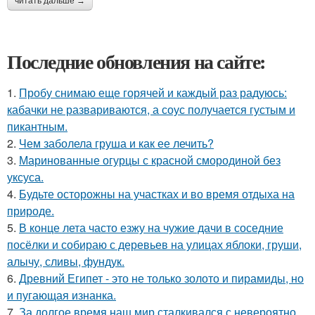
читать дальше →
Последние обновления на сайте:
1.
Пробу снимаю еще горячей и каждый раз радуюсь:
кабачки не развариваются, а соус получается густым и
пикантным.
2.
Чем заболела груша и как ее лечить?
3.
Маринованные огурцы с красной смородиной без
уксуса.
4.
Будьте осторожны на участках и во время отдыха на
природе.
5.
В конце лета часто езжу на чужие дачи в соседние
посёлки и собираю с деревьев на улицах яблоки, груши,
алычу, сливы, фундук.
6.
Древний Египет - это не только золото и пирамиды, но
и пугающая изнанка.
7.
За долгое время наш мир сталкивался с невероятно