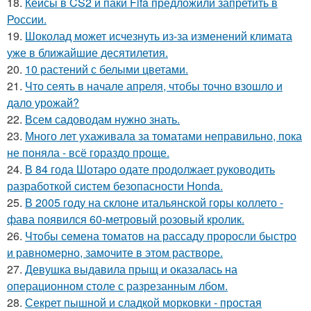
18.
Кейсы в CS2 и паки Fifa предложили запретить в
России.
19.
Шоколад может исчезнуть из-за изменений климата
уже в ближайшие десятилетия.
20.
10 растений с белыми цветами.
21.
Что сеять в начале апреля, чтобы точно взошло и
дало урожай?
22.
Всем садоводам нужно знать.
23.
Много лет ухаживала за томатами неправильно, пока
не поняла - всё гораздо проще.
24.
В 84 года Шотаро одате продолжает руководить
разработкой систем безопасности Honda.
25.
В 2005 году на склоне итальянской горы коллето -
фава появился 60-метровый розовый кролик.
26.
Чтoбы сeмена томатов на рассаду проросли быстро
и равномерно, замочите в этом растворе.
27.
Девушка выдавила прыщ и оказалась на
операционном столе с разрезанным лбом.
28.
Секрет пышной и сладкой морковки - простая