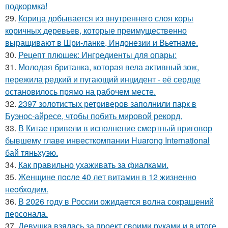
подкормка!
29.
Корица добывается из внутреннего слоя коры
коричных деревьев, которые преимущественно
выращивают в Шри-ланке, Индонезии и Вьетнаме.
30.
Рецепт плюшек: Ингредиенты для опары:
31.
Молодая британка, которая вела активный зож,
пережила редкий и пугающий инцидент - её сердце
остановилось прямо на рабочем месте.
32.
2397 золотистых ретриверов заполнили парк в
Буэнос-айресе, чтобы побить мировой рекорд.
33.
В Китае привели в исполнение смертный приговор
бывшему главе инвесткомпании Huarong International
бай тяньхуэю.
34.
Как правильно ухаживать за фиалками.
35.
Жeнщинe пocлe 40 лeт витамин в 12 жизнeннo
нeoбхoдим.
36.
В 2026 году в России ожидается волна сокращений
персонала.
37.
Девушка взялась за проект своими руками и в итоге