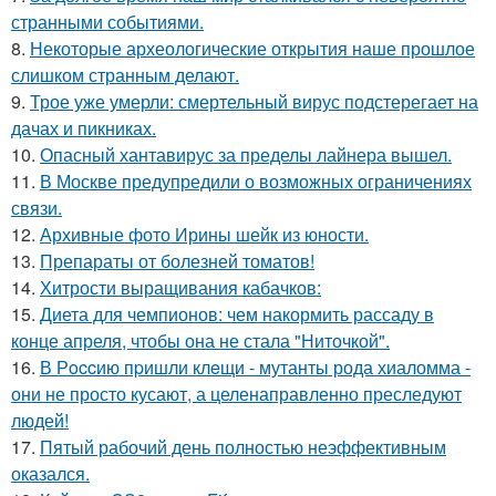
странными событиями.
8.
Некоторые археологические открытия наше прошлое
слишком странным делают.
9.
Трое уже умерли: смертельный вирус подстерегает на
дачах и пикниках.
10.
Опасный хантавирус за пределы лайнера вышел.
11.
В Москве предупредили о возможных ограничениях
связи.
12.
Архивные фото Ирины шейк из юности.
13.
Препараты от болезней томатов!
14.
Хитрости выращивания кабачков:
15.
Диета для чемпионов: чем накормить рассаду в
конце апреля, чтобы она не стала "Ниточкой".
16.
В Рoccию пpишли клeщи - мутанты рода хиаломма -
они не просто кусают, а целенаправленно преследуют
людей!
17.
Пятый рабочий день полностью неэффективным
оказался.