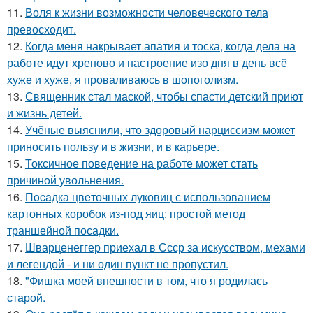
11.
Воля к жизни возможности человеческого тела
превосходит.
12.
Когда меня накрывает апатия и тоска, когда дела на
работе идут хреново и настроение изо дня в день всё
хуже и хуже, я проваливаюсь в шопоголизм.
13.
Священник стал маской, чтобы спасти детский приют
и жизнь детей.
14.
Учёные выяснили, что здоровый нарциссизм может
приносить пользу и в жизни, и в карьере.
15.
Токсичное поведение на работе может стать
причиной увольнения.
16.
Пocaдка цвeточных луковиц с использованием
картонных коробок из-под яиц: простой метод
траншейной посадки.
17.
Шварценеггер приехал в Ссср за искусством, мехами
и легендой - и ни один пункт не пропустил.
18.
"Фишка моей внешности в том, что я родилась
старой.