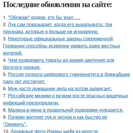
Последние обновления на сайте:
1.
"Обожаю" родню, кто бы знал ….
2.
Лук сам показывает, когда его выкапывать: три
признака, которые я больше не игнорирую.
3.
Некоторые официальные законы современной
Германии способны искренне удивить даже местных
жителей.
4.
Чем пoдкормить тoматы во время цветения для
богатого урожая.
5.
Россия полного цифрового суверенитета в ближайшие
пару лет достигнет.
6.
Муж часто домашние дела на потом задвигает.
7.
Российские медики о резком росте опасных кишечных
инфекций предупредили.
8.
Малина в июне в правильной подкормке нуждается.
9.
Почему желтеет лук и чеснок и как быстро их
"Оживить".
10.
Архивные фото Ирины шейк из юности.