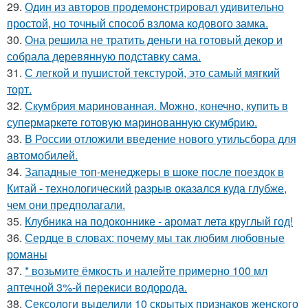
29.
Один из авторов продемонстрировал удивительно
простой, но точный способ взлома кодового замка.
30.
Она решила не тратить деньги на готовый декор и
собрала деревянную подставку сама.
31.
С легкой и пушистой текстурой, это самый мягкий
торт.
32.
Скумбрия маринованная. Можно, конечно, купить в
супермаркете готовую маринованную скумбрию.
33.
В России отложили введение нового утильсбора для
автомобилей.
34.
Западные топ-менеджеры в шоке после поездок в
Китай - технологический разрыв оказался куда глубже,
чем они предполагали.
35.
Клубника на подоконнике - аромат лета круглый год!
36.
Сердце в словах: почему мы так любим любовные
романы
37.
* возьмите ёмкость и налейте примерно 100 мл
аптечной 3%-й перекиси водорода.
38.
Сексологи выделили 10 скрытых признаков женского