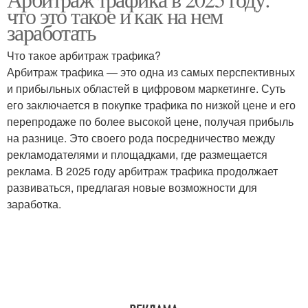
Успех в арбитраже
что это такое и как на нем
арбитража
заработать
Что такое арбитраж трафика?
Инструменты для
Вертикаль для
Арбитраж трафика — это одна из самых перспективных
арбитража
арбитража
и прибыльных областей в цифровом маркетинге. Суть
его заключается в покупке трафика по низкой цене и его
перепродаже по более высокой цене, получая прибыль
на разнице. Это своего рода посредничество между
Проблемы в арбитраже
Арбитраж без вложений
рекламодателями и площадками, где размещается
реклама. В 2025 году арбитраж трафика продолжает
развиваться, предлагая новые возможности для
заработка.
Риски в арбитраже
Интеллект в арбитраже
Ниши для арбитража
Работы с арбитражем