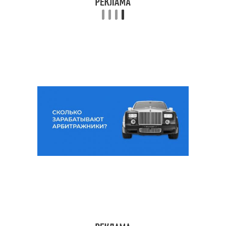
Специалисты по
Таргетинг в арбитраже
арбитражу