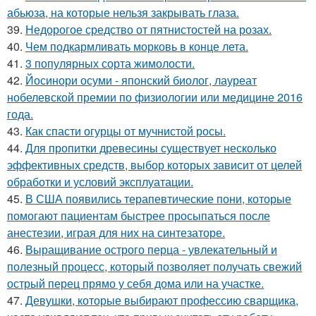
абьюза, на которые нельзя закрывать глаза.
39.
Недорогое средство от пятнистостей на розах.
40.
Чем подкармливать морковь в конце лета.
41.
3 популярных сорта жимолости.
42.
Йосинори осуми - японский биолог, лауреат
нобелевской премии по физиологии или медицине 2016
года.
43.
Как спасти огурцы от мучнистой росы.
44.
Для пропитки древесины существует несколько
эффективных средств, выбор которых зависит от целей
обработки и условий эксплуатации.
45.
В США появились терапевтические пони, которые
помогают пациентам быстрее просыпаться после
анестезии, играя для них на синтезаторе.
46.
Выращивание острого перца - увлекательный и
полезный процесс, который позволяет получать свежий
острый перец прямо у себя дома или на участке.
47.
Девушки, которые выбирают профессию сварщика,