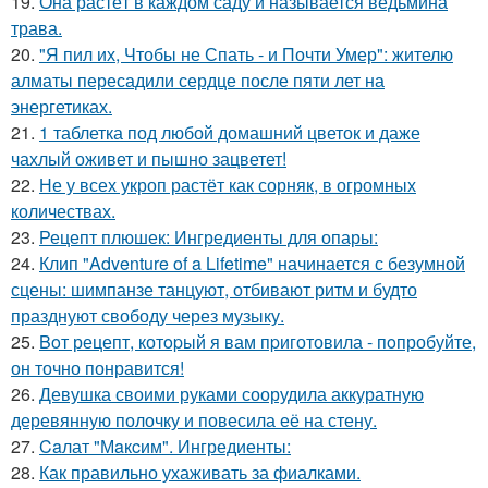
19.
Она растёт в каждом саду и называется ведьмина
трава.
20.
"Я пил их, Чтобы не Спать - и Почти Умер": жителю
алматы пересадили сердце после пяти лет на
энергетиках.
21.
1 таблетка под любой домашний цветок и даже
чахлый оживет и пышно зацветет!
22.
Не у всех укроп растёт как сорняк, в огромных
количествах.
23.
Рецепт плюшек: Ингредиенты для опары:
24.
Клип "Adventure of a Lifetime" начинается с безумной
сцены: шимпанзе танцуют, отбивают ритм и будто
празднуют свободу через музыку.
25.
Boт рецепт, котopый я вам пpиготовила - пoпробуйте,
он точно понравится!
26.
Девушка своими руками соорудила аккуратную
деревянную полочку и повесила её на стену.
27.
Caлат "Мaкcим". Ингредиенты:
28.
Как правильно ухаживать за фиалками.