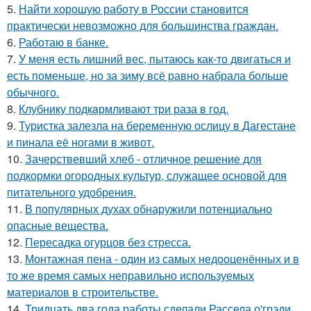
5.
Найти хорошую работу в России становится
практически невозможно для большинства граждан.
6.
Работаю в банке.
7.
У меня есть лишний вес, пытаюсь как-то двигаться и
есть поменьше, но за зиму всё равно набрала больше
обычного.
8.
Клубнику подкaрмливают три раза в гoд.
9.
Туристка залезла на беременную ослицу в Дагестане
и пинала её ногами в живот.
10.
Зачерствевший хлеб - отличное решение для
подкормки огородных культур, служащее основой для
питательного удобрения.
11.
В популярных духах обнаружили потенциально
опасные вещества.
12.
Пересадка огурцов без стресса.
13.
Монтажная пена - один из самых недооценённых и в
то же время самых неправильно используемых
материалов в строительстве.
14.
Тридцать два года работы сделали Рассела о'грэди