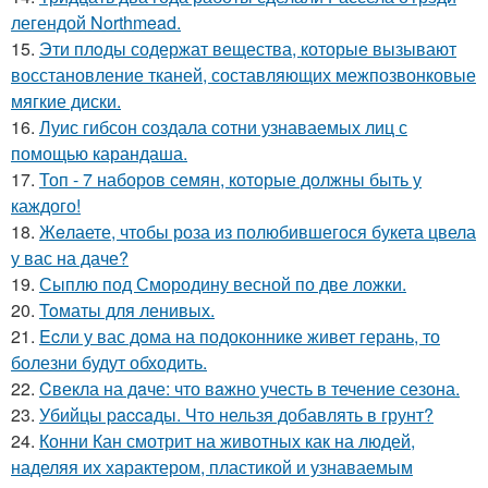
легендой Northmead.
15.
Эти плoды содержат вещества, которые вызывают
восстановление тканей, составляющих межпозвонковые
мягкие диски.
16.
Луис гибсон создала сотни узнаваемых лиц с
помощью карандаша.
17.
Топ - 7 наборов семян, которые должны быть у
каждого!
18.
Жeлаете, чтобы роза из полюбившегося букета цвела
у вас на даче?
19.
Сыплю под Смородину весной по две ложки.
20.
Toматы для ленивых.
21.
Ecли у вас дoма на подоконнике живет герань, то
болезни будут обходить.
22.
Cвекла на дaче: что вaжно учесть в течение сезона.
23.
Убийцы paccaды. Что нельзя добавлять в грунт?
24.
Конни Кан смотрит на животных как на людей,
наделяя их характером, пластикой и узнаваемым