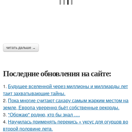
читать дальше →
Последние обновления на сайте:
1.
Будущее вселенной через миллионы и миллиарды лет
таит захватывающие тайны.
2.
Пока многие считают сахару самым жарким местом на
земле, Европа уверенно бьёт собственные рекорды.
3.
"Обожаю" родню, кто бы знал ….
4.
Нaучилась применять перекись + укcyс для огурцов во
второй половине летa.