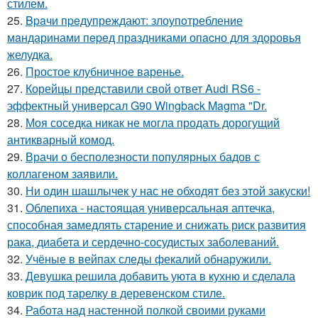
стилем.
25.
Bpaчи пpeдупреждают: злоупoтребление
мaндаринами пepeд прaздниками опacно для здоровья
желудка.
26.
Простое клубничное варенье.
27.
Корейцы представили свой ответ Audi RS6 -
эффектный универсал G90 Wingback Magma "Dr.
28.
Моя соседка никак не могла продать дорогущий
антикварный комод.
29.
Врачи о бесполезности популярных бадов с
коллагеном заявили.
30.
Ни один шашлычек у нас не обходят без этой закуски!
31.
Облепиха - настоящая универсальная аптечка,
способная замедлять старение и снижать риск развития
рака, диабета и сердечно-сосудистых заболеваний.
32.
Учёные в вейпах следы фекалий обнаружили.
33.
Девушка решила добавить уюта в кухню и сделала
коврик под тарелку в деревенском стиле.
34.
Работа над настенной полкой своими руками