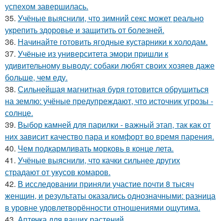
успехом завершилась.
35.
Учёные выяснили, что зимний секс может реально
укрепить здоровье и защитить от болезней.
36.
Начинайте готовить ягодные кустарники к холодам.
37.
Учёные из университета эмори пришли к
удивительному выводу: собаки любят своих хозяев даже
больше, чем еду.
38.
Сильнейшая магнитная буря готовится обрушиться
на землю: учёные предупреждают, что источник угрозы -
солнце.
39.
Выбор камней для парилки - важный этап, так как от
них зависит качество пара и комфорт во время парения.
40.
Чем подкармливать морковь в конце лета.
41.
Учёные выяснили, что качки сильнее других
страдают от укусов комаров.
42.
В исследовании приняли участие почти 8 тысяч
женщин, и результаты оказались однозначными: разница
в уровне удовлетворённости отношениями ощутима.
43.
Аптечка для ваших растений.