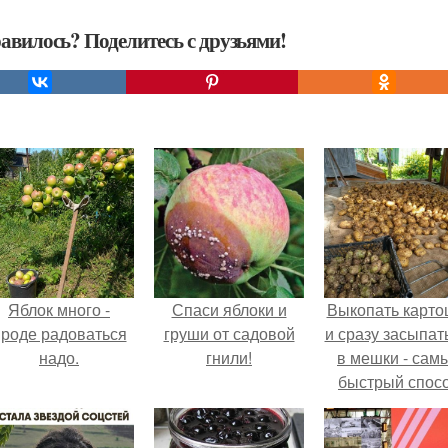
авилось? Поделитесь с друзьями!
Яблок много -
Спаси яблоки и
Выкопать карто
роде радоваться
груши от садовой
и сразу засыпат
надо.
гнили!
в мешки - сам
быстрый спос
спрятать вмест
урожаем гнил