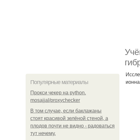
Учё
гиб
Иссле
ионна
Популярные материалы
Прокси чекер на python.
mosajjal/proxychecker
В том случае, если баклажаны
стоят красивой зелёной стеной, а
плодов почти не видно - радоваться
тут нечему.