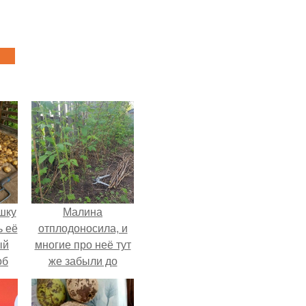
шку
Малина
ь её
отплодоносила, и
ый
многие про неё тут
об
же забыли до
е с
следующего лета.
ь,