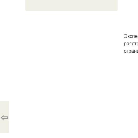
Экспе
расст
огран
⇦