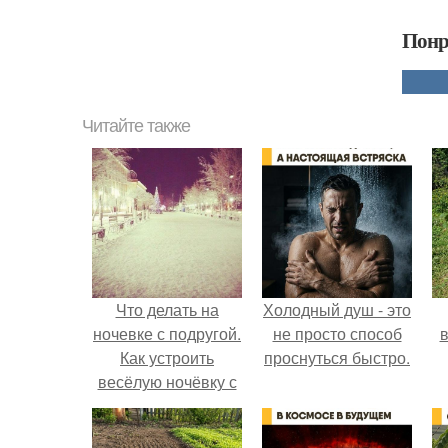
Понр
Читайте также
Что делать на
Холодный душ - это
ночевке с подругой.
не просто способ
в
Как устроить
проснуться быстро.
весёлую ночёвку с
подружками