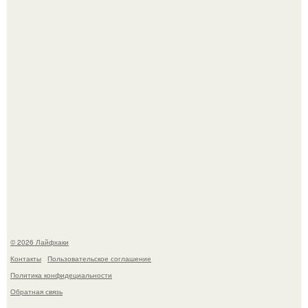
Сняли лук или ранний картофель и бросили голую грядку
до весны?
Домашние питомцы способны продлить жизнь своих
хозяев на 6-10 лет.
© 2026 Лайфхаки
Контакты
Пользовательское соглашение
Политика конфидециальности
Обратная связь