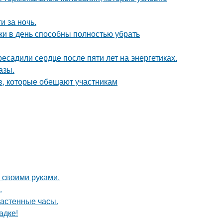
и за ночь.
ки в день способны полностью убрать
ресадили сердце после пяти лет на энергетиках.
азы.
в, которые обещают участникам
 своими руками.
.
настенные часы.
адке!