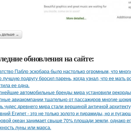
ь дальше →
ледние обновления на сайте:
атство Пабло эскобара было настолько огромным, что многи
 лучшую подругу бросил парень, когда узнал, что ее мать 
тила ее одна.
пнейшие автомобильные бренды мира установили рекорды 
пные авиакомпании тщательно от пассажиров многие шоки
ь чудес древнего мира стали вершиной античной архитект
вний Египет - это не только золото и пирамиды, но и пугаю
овой океан занимает свыше 70% площади земли, однако ег
хность луны или марса.