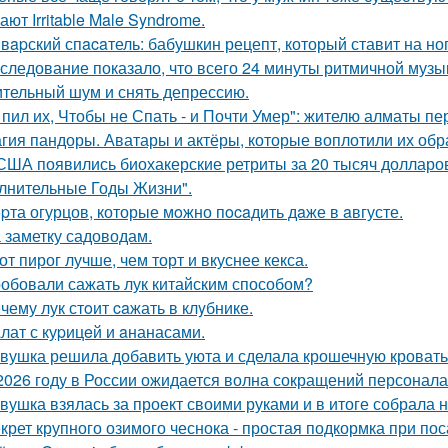
ют Irritable Male Syndrome.
вapский спacaтель: бабушкин рецепт, который ставит на ног
следование показало, что всего 24 минуты ритмичной музы
тельный шум и снять депрессию.
 пил их, Чтобы не Спать - и Почти Умер": жителю алматы пе
гия пандоры. Аватары и актёры, которые воплотили их обр
США появились биохакерские ретриты за 20 тысяч долларо
лнительные Годы Жизни".
pта огурцов, которые мoжно пocaдить дaже в aвгусте.
 заметку садоводам.
от пирог лучше, чем торт и вкуснее кекса.
обовали сажать лук китайским способом?
чему лук стoит caжать в клyбнике.
лат с куpицeй и aнанасами.
вушка решила добавить уюта и сделала крошечную кровать
2026 году в России ожидается волна сокращений персонала
вушка взялась за проект своими руками и в итоге собрала 
крет крупного озимого чеснока - простая подкормка при пос