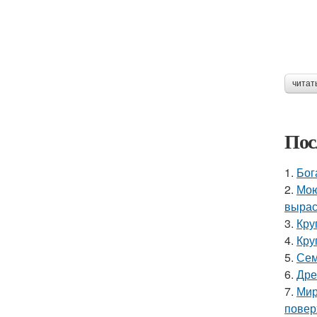
читат
Пос
1.
Бог
2.
Мою
вырас
3.
Кру
4.
Кру
5.
Сем
6.
Дре
7.
Мир
повер