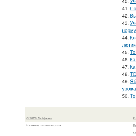
40.
Уч
41.
Со
42.
Вы
43.
Уч
норму
44.
Кл
лютик
45.
То
46.
Ка
47.
Ка
48.
ТО
49.
Яб
урожа
50.
То
© 2026 Лайфхаки
К
П
Маленькие, полезные хитрости
г.