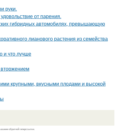
и руки.
 удовольствие от парения.
йских гибридных автомобилях, превышающую
коративного лианового растения из семейства
о и что лучше
м вторжением
воими крупными, вкусными плодами и высокой
ты
казании обратной гиперссылки.