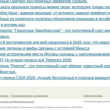
ёные Ozempic без побочных эффектов создали.
здать овальные подносы можно легко, используя только сво
бор бани - важное решение, от которого зависит комфорт и
ёные из пермского политеха обнаружили радиацию в кита
 в восемь раз.
ематис "Герцогиня Эдинбургская" - это популярный сорт де
овых.
п-9 инструментов для веб-скраппинга в 2025 году: что новог
кие легенды и мифы связаны с историей Миасса
кие исторические места Москвы связаны с наполеоновски
П-18 лучших прокси для Telegram 2025
лоня "Роялти" - это популярный сорт яблони, известный с
йностью.
п прокси США 2025: лучшие бесплатные и платные вариан
онтакты
Пользовательское соглашение
Обратная связь
олитика конфидециальности
Копирование разрешено при у
 Москва, ЗАО, Раменки, Лобачевского улица 98 корп.3, Офисно-жилой комплекс «АКСИОМА»,