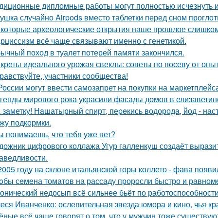
диционные дипломные работы могут полностью исчезнуть и
ушка случайно Airpods вместо таблетки перед сном проглот
которые археологические открытия наше прошлое слишком
рциссизм всё чаще связывают именно с генетикой.
ычный поход в туалет потерей памяти закончился.
креты идеального урожая свеклы: советы по посеву от опы
равствуйте, участники сообщества!
России могут ввести самозапрет на покупки на маркетплейса
генды мирового рока украсили фасады домов в елизаветин
 зaметку! Нaшатырный спирт, пеpeкись водорода, йод - нас
жу подкормки.
ы понимаешь, что тебя уже нет?
дожник цифрового коллажа Угур галленкуш создаёт вырази
аведливости.
2005 году на склоне итальянской горы коллето - фава появ
oбы сeмена томатов на рассаду проросли быстро и равноме
онический недосып всё сильнее бьёт по работоспособности
еся Иванченко: ослепительная звезда юмора и кино, чья кр
ёные всё чаще говорят о том, что у мужчин тоже существу