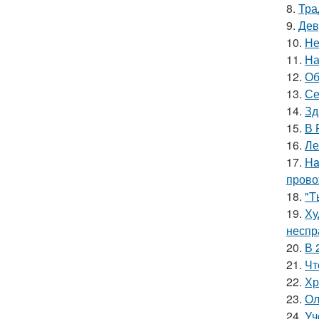
8.
Тра
9.
Дев
10.
Не
11.
На
12.
Об
13.
Се
14.
Зд
15.
В 
16.
Ле
17.
Ha
прово
18.
"T
19.
Ху
неспр
20.
В 
21.
Чт
22.
Хр
23.
Ол
24.
Уч