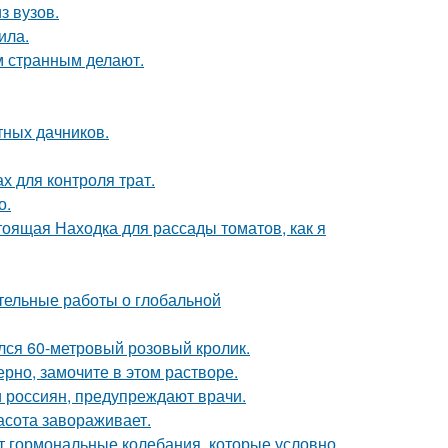
з вузов.
ила.
 странным делают.
тных дачников.
х для контроля трат.
о.
тоящая Находка для рассады томатов, как я
тельные работы о глобальной
ился 60-метровый розовый кролик.
рно, замочите в этом растворе.
 россиян, предупреждают врачи.
асота завораживает.
ют гормональные колебания, которые условно