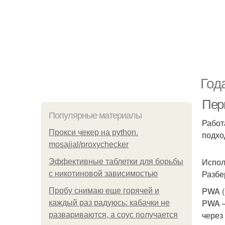
Год
Пер
Популярные материалы
Работ
Прокси чекер на python.
подхо
mosajjal/proxychecker
Испол
Эффективные таблетки для борьбы
Разбе
с никотиновой зависимостью
PWA (
Пробу снимаю еще горячей и
PWA —
каждый раз радуюсь: кабачки не
через
развариваются, а соус получается