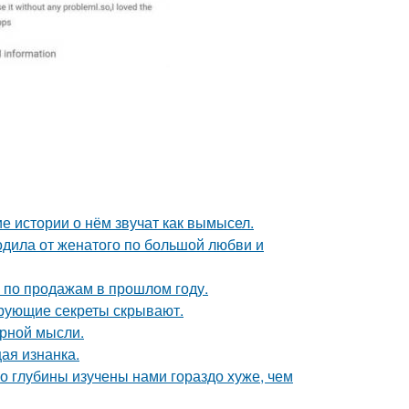
е истории о нём звучат как вымысел.
родила от женатого по большой любви и
по продажам в прошлом году.
рующие секреты скрывают.
урной мысли.
щая изнанка.
о глубины изучены нами гораздо хуже, чем