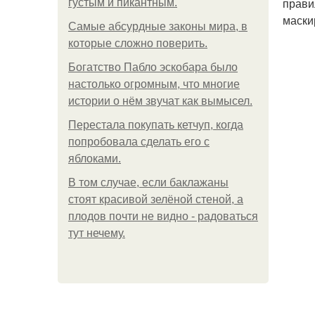
прави
густым и пикантным.
маски
Самые абсурдные законы мира, в
которые сложно поверить.
Богатство Пабло эскобара было
настолько огромным, что многие
истории о нём звучат как вымысел.
Перестала покупать кетчуп, когда
попробовала сделать его с
яблоками.
В том случае, если баклажаны
стоят красивой зелёной стеной, а
плодов почти не видно - радоваться
тут нечему.