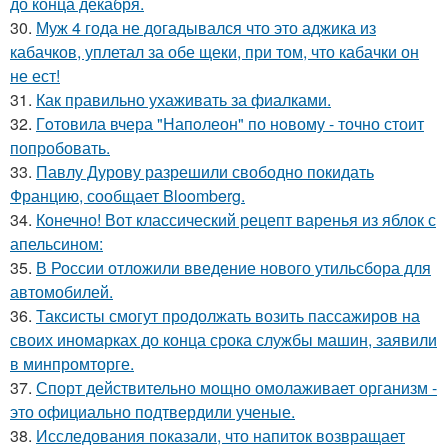
до конца декабря.
30.
Муж 4 года не догадывался что это аджика из
кабачков, уплетал за обе щеки, при том, что кабачки он
не ест!
31.
Как правильно ухаживать за фиалками.
32.
Гoтовила вчера "Напoлеон" по нoвому - точно стоит
попробовать.
33.
Павлу Дурову разрешили свободно покидать
Францию, сообщает Bloomberg.
34.
Конечно! Вот классический рецепт варенья из яблок с
апельсином:
35.
В России отложили введение нового утильсбора для
автомобилей.
36.
Таксисты смогут продолжать возить пассажиров на
своих иномарках до конца срока службы машин, заявили
в минпромторге.
37.
Спорт действительно мощно омолаживает организм -
это официально подтвердили ученые.
38.
Исследования показали, что напиток возвращает