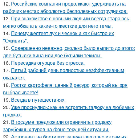
12.
Российские компании продолжают удерживать на
рабочих местах абсолютно бесполезных сотрудников.
13.
При знакомстве с новыми людьми всегда стараюсь
мягко обкатать какие-то жесткие для него темы.
14.
Почему желтеет лук и чеснок и как быстро их
"Оживить".
15.
Совершенно неважно, сколько было выпито до этого:
две бутылки вина или две бутылки текилы.
16.
Пересадка огурцов без стресса.
17.
Пятый рабочий день полностью неэффективным
оказался.
18.
Ростки картофеля: ценный ресурс, который вы зря
выбрасываете!
19.
Всегда в путешествиях.
20.
Уже проснулись: как не встретить гадюку на любимых
грядках.
21.
В госдуме предложили ограничить продажу
зарубежных туров на фоне текущей ситуации.
22.
Астронавт на борту мкс запечатлел одно из самых