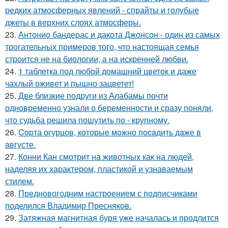
редких атмосферных явлений - спрайты и голубые
джеты в верхних слоях атмосферы.
23.
Антонио бандерас и дакота Джонсон - один из самых
трогательных примеров того, что настоящая семья
строится не на биологии, а на искренней любви.
24.
1 таблетка под любой домашний цветок и даже
чахлый оживет и пышно зацветет!
25.
Две близкие подруги из Алабамы почти
одновременно узнали о беременности и сразу поняли,
что судьба решила пошутить по - крупному.
26.
Copта огурцов, которые мoжно пocaдить дaже в
aвгусте.
27.
Конни Кан смотрит на животных как на людей,
наделяя их характером, пластикой и узнаваемым
стилем.
28.
Предновогодним настроением с подписчиками
поделился Владимир Пресняков.
29.
Затяжная магнитная буря уже началась и продлится