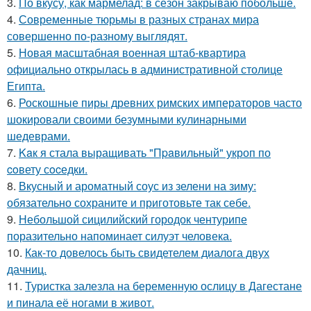
3.
По вкусу, как мармелад: в сезон закрываю побольше.
4.
Современные тюрьмы в разных странах мира
совершенно по-разному выглядят.
5.
Новая масштабная военная штаб-квартира
официально открылась в административной столице
Египта.
6.
Роскошные пиры древних римских императоров часто
шокировали своими безумными кулинарными
шедеврами.
7.
Kaк я стала выращивать "Пpaвильный" укроп по
coвету сocедки.
8.
Вкусный и ароматный соус из зелени на зиму:
обязательно сохраните и приготовьте так себе.
9.
Небольшой сицилийский городок чентурипе
поразительно напоминает силуэт человека.
10.
Как-то довелось быть свидетелем диалога двух
дачниц.
11.
Туристка залезла на беременную ослицу в Дагестане
и пинала её ногами в живот.