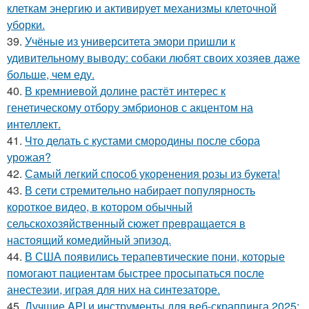
клеткам энергию и активирует механизмы клеточной
уборки.
39.
Учёные из университета эмори пришли к
удивительному выводу: собаки любят своих хозяев даже
больше, чем еду.
40.
В кремниевой долине растёт интерес к
генетическому отбору эмбрионов с акцентом на
интеллект.
41.
Что делать с кустами смородины после сбора
урожая?
42.
Самый легкий способ укоренения розы из букета!
43.
В сети стремительно набирает популярность
короткое видео, в котором обычный
сельскохозяйственный сюжет превращается в
настоящий комедийный эпизод.
44.
В США появились терапевтические пони, которые
помогают пациентам быстрее просыпаться после
анестезии, играя для них на синтезаторе.
45.
Лучшие API и инструменты для веб-скраппинга 2025: