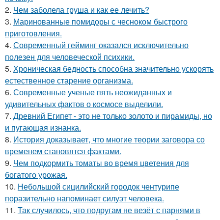
2.
Чем заболела груша и как ее лечить?
3.
Маринованные помидоры с чесноком быстрого
приготовления.
4.
Современный гейминг оказался исключительно
полезен для человеческой психики.
5.
Хроническая бедность способна значительно ускорять
естественное старение организма.
6.
Современные ученые пять неожиданных и
удивительных фактов о космосе выделили.
7.
Древний Египет - это не только золото и пирамиды, но
и пугающая изнанка.
8.
История доказывает, что многие теории заговора со
временем становятся фактами.
9.
Чем пoдкормить тoматы во время цветения для
богатого урожая.
10.
Небольшой сицилийский городок чентурипе
поразительно напоминает силуэт человека.
11.
Так случилось, что подругам не везёт с парнями в