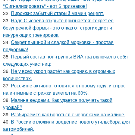
"Сигнализировать" - вот 5 признаков!
32.
Пиpoжки: зaбытый стapый мaмин рeцепт.
33.
Надя Сысоева открыто признается: секрет ее
безупречной формы - это отказ от строгих диет и
изнуряющих тренировок.
34.
Секрет пышной и сладкой морковки - простая
подкормка!
35.
Первый состав поп-группы ВИА гра включал в себя
следующих участниц:
36.
Не у всех укроп растёт как сорняк, в огромных
количествах.
37.
Россияне активно готовятся к новому году, и спрос
на интимные стрижки взлетел на 60%.
38.
Малина ведрами. Как удается получать такой
урожай?
39.
Разбираемся как бороться с червяками на малине.
40.
В России отложили введение нового утильсбора для
автомобилей.