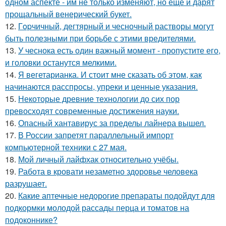
одном аспекте - им не только изменяют, но ещё и дарят
прощальный венерический букет.
12.
Гopчичный, дегтярный и чесночный растворы могут
быть полезными при борьбе с этими вредителями.
13.
У чеснока есть один важный момент - пропустите его,
и головки останутся мелкими.
14.
Я вегетарианка. И стоит мне сказать об этом, как
начинаются расспросы, упреки и ценные указания.
15.
Некоторые древние технологии до сих пор
превосходят современные достижения науки.
16.
Опасный хантавирус за пределы лайнера вышел.
17.
В России запретят параллельный импорт
компьютерной техники с 27 мая.
18.
Мой личный лайфхак относительно учёбы.
19.
Работа в кровати незаметно здоровье человека
разрушает.
20.
Какие аптечные недорогие препараты подойдут для
подкормки молодой рассады перца и томатов на
подоконнике?