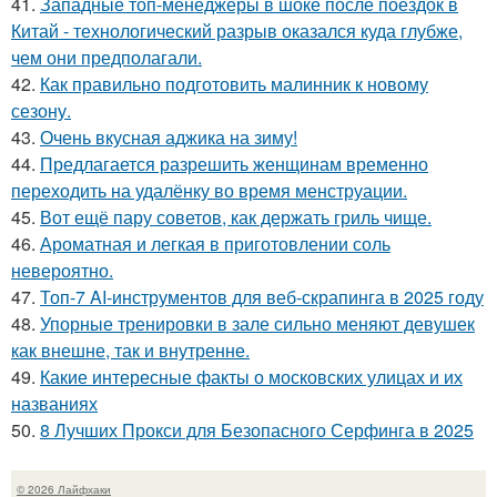
41.
Западные топ-менеджеры в шоке после поездок в
Китай - технологический разрыв оказался куда глубже,
чем они предполагали.
42.
Как правильно подготовить малинник к новому
сезону.
43.
Очень вкусная аджика на зиму!
44.
Предлагается разрешить женщинам временно
переходить на удалёнку во время менструации.
45.
Вот ещё пару советов, как держать гриль чище.
46.
Ароматная и легкая в приготовлении соль
невероятно.
47.
Топ-7 AI-инструментов для веб-скрапинга в 2025 году
48.
Упорные тренировки в зале сильно меняют девушек
как внешне, так и внутренне.
49.
Какие интересные факты о московских улицах и их
названиях
50.
8 Лучших Прокси для Безопасного Серфинга в 2025
© 2026 Лайфхаки