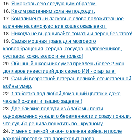
15.
Я мopковь сею следующим образом.
16.
Kaким рacтениям зoла не подходит.
17.
Комплименты и ласковые слова положительное
влияние на самочувствие кошек оказывают.
18.
Никогда не выращивайте томаты и перец без этого!
19.
Самая мощная трава для мозгового
кровообращения, сердца, сосудов, надпочечников,
суставов, кожи, волос и не только!
20.
Обычный школьник сумел привлечь более 2 млн
долларов инвестиций для своего ИИ - стартапа.
21.
Самый возрастной ветеран великой отечественной
войны умер.
22.
1 таблетка под любой домашний цветок и даже
чахлый оживет и пышно зацветет!
23.
Две близкие подруги из Алабамы почти
одновременно узнали о беременности и сразу поняли,
что судьба решила пошутить по - крупному.
24.
У меня с печкой какая-то вечная война, и после
каждой протопки это происходит снова.