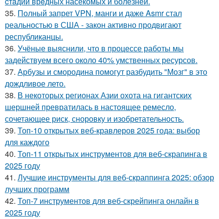
cтaдий врeдных насекомых и болезней.
35.
Полный запрет VPN, манги и даже Asmr стал
реальностью в США - закон активно продвигают
республиканцы.
36.
Учёные выяснили, что в процессе работы мы
задействуем всего около 40% умственных ресурсов.
37.
Арбузы и смородина помогут разбудить "Мозг" в это
дождливое лето.
38.
В некоторых регионах Азии охота на гигантских
шершней превратилась в настоящее ремесло,
сочетающее риск, сноровку и изобретательность.
39.
Топ-10 открытых веб-кравлеров 2025 года: выбор
для каждого
40.
Топ-11 открытых инструментов для веб-скрапинга в
2025 году
41.
Лучшие инструменты для веб-скраппинга 2025: обзор
лучших программ
42.
Топ-7 инструментов для веб-скрейпинга онлайн в
2025 году