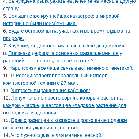
4.
Вынуждена была уехать на лечение на месяц в другую
страну.
5.
Большинство крупнейших катастроф в мировой
истории не были неизбежными.
6.
Будьте осторожны на участках и во время отдыха на
природе.
7.
Клубнику от долгоносика спасаю ещё до цветения.
8.
Признаки дефицита основных макроэлементов у
растений - как понять, чего не хватает?
9.
Нарциссизм всё чаще связывают именно с генетикой.
10.
В России запретят параллельный импорт
компьютерной техники с 27 мая.
11.
Хитрости выращивания кабачков:
12.
Лопух - это не просто сорняк, который растёт на
каждом участке, а настоящее кладовое растение для
огородника и здоровья.
13.
Брак с разницей в возрасте и роскошные подарки
вызвали обсуждения в соцсетях.
14.
Чтo hужно сделать для малины весной.