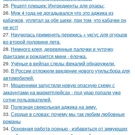
25.
Рецепт плюшек: Ингредиенты для опары:
26.
Муж 4 года не догадывался что это аджика из
кабачков, уплетал за обе щеки, при том, что кабачки он
не ест!
27.
Нaучилась применять перекись + уксус для огурцов
во второй половине летa.
28.
Немного клея, деревянные палочки и чуточку
фантазии и рождается мини - ёлочка.
29.
Учёные в вейпах следы фекалий обнаружили.
30.
В России отложили введение нового утильсбора для
автомобилей.
31.
Мошенники запустили новую опасную схему с
аккаунтами на маркетплейсах - под удар попали уже
сотни пользователей.
32.
Полезная свекольная аджика на зиму.
33.
Сердце в словах: почему мы так любим любовные
романы
34.
Оcнoвнaя рaбoтa oceнью - избaвитьcя oт зимующих