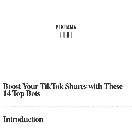
Boost Your TikTok Shares with These
14 Top Bots
================================================
Introduction
---------------