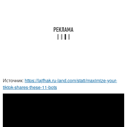
Источник:
https://lajfhak.ru-land.com/stati/maximize-your-
tiktok-shares-these-11-bots