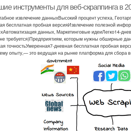
шие инструменты для веб-скраппинга в 20
абное извлечение данныхВысокий процент успеха, Геотар
ая бесплатная пробная версияИзвлечение полезной информ
хАвтоматизация данных, Маркетинговые идеиЛегко14-днев
 не требуется)Предприятиям, которым нужны обширные д
ая точностьУмеренная7-дневная бесплатная пробная верс
ему опыту,— это ведущая на рынке платформа для сбора в