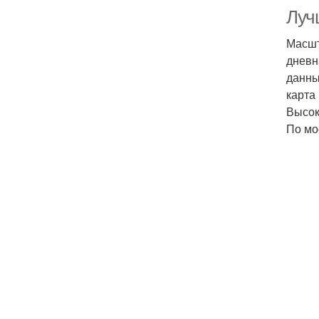
Луч
Масшт
дневн
данны
карта
Высок
По мо