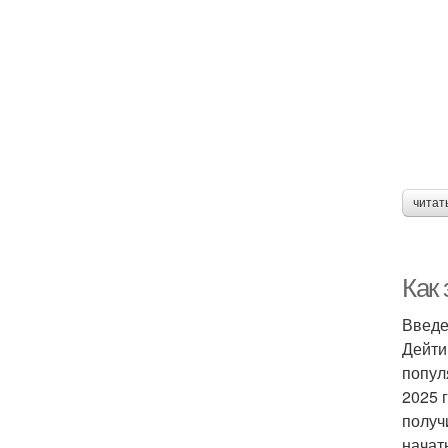
читат
Как 
Введ
Дейти
попул
2025 
получ
начат