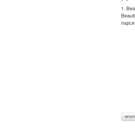
1. Bea
Beaut
парси
читат