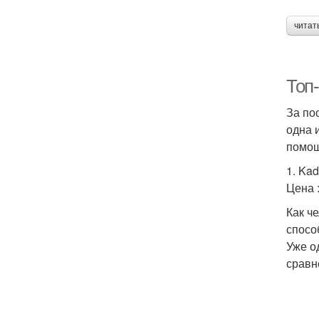
читат
Топ-
За по
одна 
помощ
1. Ka
Цена 
Как ч
спосо
Уже о
сравн