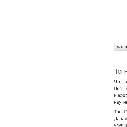
читат
Топ
Что т
Веб-с
инфор
научн
Топ-1
Давай
улучш