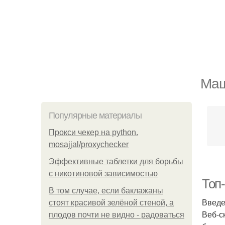
Маш
Популярные материалы
Прокси чекер на python.
mosajjal/proxychecker
Эффективные таблетки для борьбы
с никотиновой зависимостью
Топ-
В том случае, если баклажаны
Введ
стоят красивой зелёной стеной, а
Веб-с
плодов почти не видно - радоваться