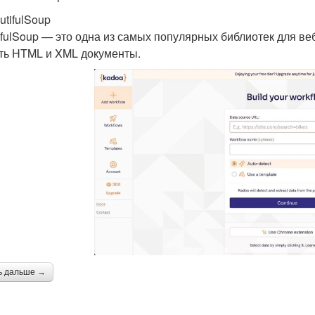
utifulSoup
ifulSoup — это одна из самых популярных библиотек для веб
ть HTML и XML документы.
ь дальше →