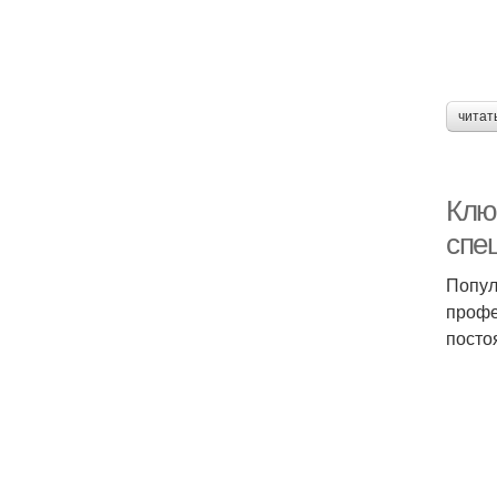
читат
Клю
спе
Попул
профе
посто