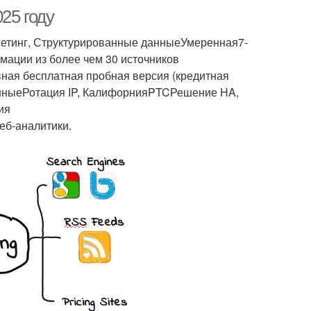
25 году
гетинг, Структурированные данныеУмеренная7-
ации из более чем 30 источников
ная бесплатная пробная версия (кредитная
анныеРотация IP, КалифорнияPTCРешение HA,
ия
еб-аналитики.