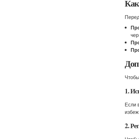
Как
Перед
Пр
чер
Пр
Пр
Доп
Чтобы
1. И
Если 
избеж
2. Ре