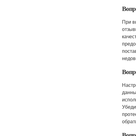
Вопр
При в
отзыв
качес
предо
поста
недов
Вопр
Настр
данны
испол
Убеди
проте
обрат
Вопр