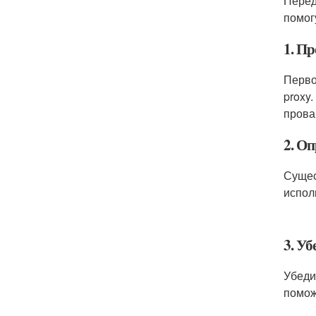
Перед
помог
1. П
Перво
proxy
прова
2. Оп
Сущес
испол
3. Уб
Убеди
помож