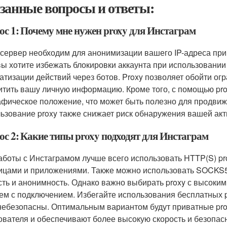
занные вопросы и ответы:
ос 1: Почему мне нужен proxy для Инстаграм
-сервер необходим для анонимизации вашего IP-адреса при
вы хотите избежать блокировки аккаунта при использовании
атизации действий через ботов. Proxy позволяет обойти о
итить вашу личную информацию. Кроме того, с помощью pr
афическое положение, что может быть полезно для продвиж
ьзование proxy также снижает риск обнаружения вашей акт
ос 2: Какие типы proxy подходят для Инстаграм
аботы с Инстаграмом лучше всего использовать HTTP(S) pro
ицами и приложениями. Также можно использовать SOCKS5
сть и анонимность. Однако важно выбирать proxy с высоким
ем с подключением. Избегайте использования бесплатных pr
небезопасны. Оптимальным вариантом будут приватные pro
ователя и обеспечивают более высокую скорость и безопасн