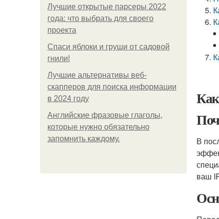
Лучшие открытые парсеры 2022
К
года: что выбрать для своего
К
проекта
Спаси яблоки и груши от садовой
К
гнили!
Лучшие альтернативы веб-
скапперов для поиска информации
Как
в 2024 году
Поч
Английские фразовые глаголы,
которые нужно обязательно
запомнить каждому.
В пос
эффек
специ
ваш I
Осн