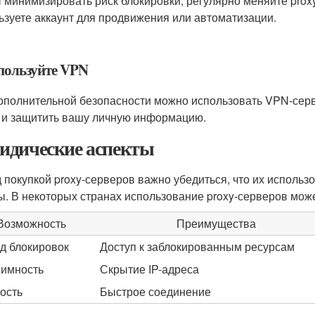
 минимизировать риск блокировки, регулярно меняйте prox
ьзуете аккаунт для продвижения или автоматизации.
спользуйте VPN
ополнительной безопасности можно использовать VPN-серв
 и защитить вашу личную информацию.
дические аспекты
 покупкой proxy-серверов важно убедиться, что их использ
ы. В некоторых странах использование proxy-серверов мож
Возможность
Преимущества
д блокировок
Доступ к заблокированным ресурсам
имность
Скрытие IP-адреса
ость
Быстрое соединение