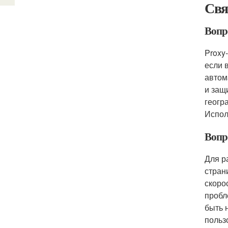
Свя
Вопр
Proxy
если 
автом
и защ
геогр
Испол
Вопр
Для р
стран
скоро
пробл
быть 
польз