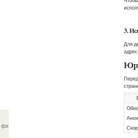
Чтобы
испол
3. И
Для д
адрес
Юри
Перед
стран
Обхо
Анон
⇦
Скор