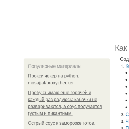
Как
Сод
К
Популярные материалы
Прокси чекер на python.
mosajjal/proxychecker
Пробу снимаю еще горячей и
каждый раз радуюсь: кабачки не
развариваются, а соус получается
густым и пикантным.
С
Ч
Острый соус к заморозке готов.
П