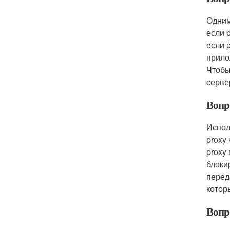
Одним
если 
если 
прило
Чтобы
серве
Вопр
Испол
proxy
proxy
блоки
перед
котор
Вопр