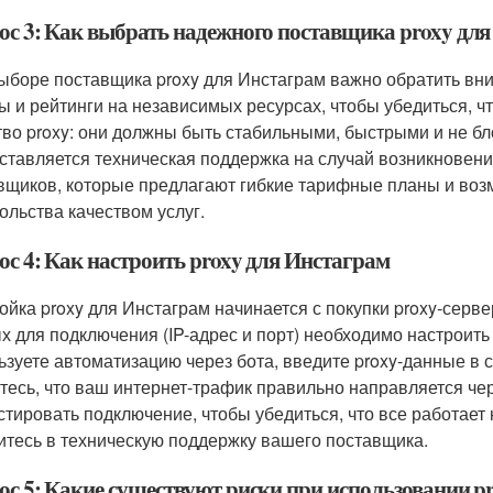
ос 3: Как выбрать надежного поставщика proxy дл
ыборе поставщика proxy для Инстаграм важно обратить вн
ы и рейтинги на независимых ресурсах, чтобы убедиться, ч
тво proxy: они должны быть стабильными, быстрыми и не бл
ставляется техническая поддержка на случай возникновени
вщиков, которые предлагают гибкие тарифные планы и возм
ольства качеством услуг.
ос 4: Как настроить proxy для Инстаграм
ойка proxy для Инстаграм начинается с покупки proxy-серв
х для подключения (IP-адрес и порт) необходимо настроить
ьзуете автоматизацию через бота, введите proxy-данные в 
тесь, что ваш интернет-трафик правильно направляется чер
стировать подключение, чтобы убедиться, что все работает 
итесь в техническую поддержку вашего поставщика.
ос 5: Какие существуют риски при использовании p