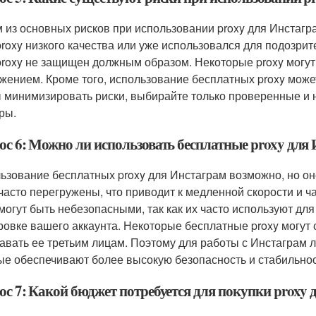
 из основных рисков при использовании proxy для Инстагр
proxy низкого качества или уже использовался для подозрит
proxy не защищен должным образом. Некоторые proxy могут
жением. Кроме того, использование бесплатных proxy мож
 минимизировать риски, выбирайте только проверенные и н
ры.
ос 6: Можно ли использовать бесплатные proxy для
ьзование бесплатных proxy для Инстаграм возможно, но о
 часто перегружены, что приводит к медленной скорости и 
 могут быть небезопасными, так как их часто используют для
ровке вашего аккаунта. Некоторые бесплатные proxy могу
авать ее третьим лицам. Поэтому для работы с Инстаграм 
ые обеспечивают более высокую безопасность и стабильнос
ос 7: Какой бюджет потребуется для покупки proxy