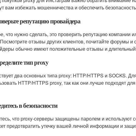
 покупкой proxy для Инстаграм важно обратить внимание н
ут вам избежать мошенничества и обеспечить безопасность
роверьте репутацию провайдера
е, что нужно сделать, это проверить репутацию компании ил
. Посмотрите отзывы других клиентов, почитайте форумы 
йдеры обычно имеют положительные отзывы и длительный 
ределите тип proxy
твует два основных типа proxy: HTTP/HTTPS и SOCKS. Для
ьзовать HTTP/HTTPS proxy, так как они лучше подходят дл
едитесь в безопасности
тесь, что proxy-серверы защищены паролем и используют
ет предотвратить утечку вашей личной информации и защит