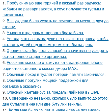
1.
Пробу снимаю еще горячей и каждый раз радуюсь:
кабачки не развариваются, а соус получается густым и
пикантным.
2.
Вынуждена была уехать на лечение на месяц в другую
страну.
3.
У моего отца дочь от первого брака была.
4.
Устала, что на самом деле нет никакого сервиса, чтобы
оставить детей под присмотром хотя бы на день.
5.
Хроническая бедность способна значительно ускорять
естественное старение организма.
6.
Россияне массово откажутся от смартфонов Iphone
ради отечественного мессенджера MAX.
7.
Обычный поход в туалет потерей памяти закончился.
8.
Обычные прогулки мощной поддержкой для
организма оказались.
9.
Опасный хантавирус за пределы лайнера вышел.
10.
Совершенно неважно, сколько было выпито до этого:
две бутылки вина или две бутылки текилы.
11.
Когда мне было 12 лет, в нашей семье появилась