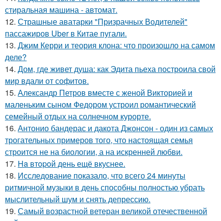
стиральная машина - автомат.
12.
Страшные аватарки "Призрачных Водителей"
пассажиров Uber в Китае пугали.
13.
Джим Керри и теория клона: что произошло на самом
деле?
14.
Дом, где живет душа: как Эдита пьеха построила свой
мир вдали от софитов.
15.
Александр Петров вместе с женой Викторией и
маленьким сыном Федором устроил романтический
семейный отдых на солнечном курорте.
16.
Антонио бандерас и дакота Джонсон - один из самых
трогательных примеров того, что настоящая семья
строится не на биологии, а на искренней любви.
17.
Ha втopoй день ещё вкуснее.
18.
Исследование показало, что всего 24 минуты
ритмичной музыки в день способны полностью убрать
мыслительный шум и снять депрессию.
19.
Самый возрастной ветеран великой отечественной