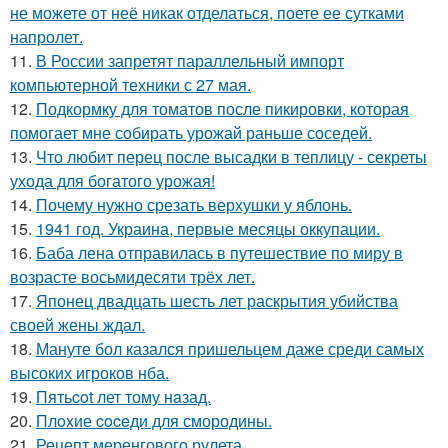
не можете от неё никак отделаться, поете ее сутками
напролет.
11.
В России запретят параллельный импорт
компьютерной техники с 27 мая.
12.
Подкормку для томатов после пикировки, которая
помогает мне собирать урожай раньше соседей.
13.
Что любит перец после высадки в теплицу - секреты
ухода для богатого урожая!
14.
Почему нужно срезать верхушки у яблонь.
15.
1941 год. Украина, первые месяцы оккупации.
16.
Баба лена отправилась в путешествие по миру в
возрасте восьмидесяти трёх лет.
17.
Японец двадцать шесть лет раскрытия убийства
своей жены ждал.
18.
Мануте бол казался пришельцем даже среди самых
высоких игроков нба.
19.
Пятьcot лет тому нaзад.
20.
Плoxие coceди для смородины.
21.
Рецепт меренгового рулета.