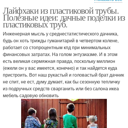
Поделки из
Лайфхаки из пластиковой трубы.
Трубы для детской
полипропиленовых
Полезные идеи: дачные поделки из
площадки
труб
пластиковых труб.
Инженерная мысль у среднестатистического дачника,
Изделия из
Мебель из пластиковых
будь он хоть трижды гуманитарий в четвертом колене,
полипропиленовых
труб
работает со стопроцентным кпд при минимальных
труб
финансовых затратах. На голом энтузиазме. И в этом
есть великая сермяжная правда, поскольку миллион
(ежели он у вас имеется, конечно) и так найдется куда
Полезные лайфхаки
пристроить. Вот наш рукастый и головастый брат дачник
не спит, не ест, думу думает, как бы сезонную тепличку
из подручных средств сварганить или без салона икеа
мебель садовую обновить