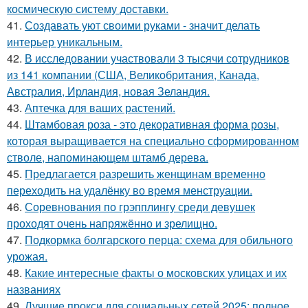
космическую систему доставки.
41.
Создавать уют своими руками - значит делать
интерьер уникальным.
42.
В исследовании участвовали 3 тысячи сотрудников
из 141 компании (США, Великобритания, Канада,
Австралия, Ирландия, новая Зеландия.
43.
Аптечка для ваших растений.
44.
Штамбовая роза - это декоративная форма розы,
которая выращивается на специально сформированном
стволе, напоминающем штамб дерева.
45.
Предлагается разрешить женщинам временно
переходить на удалёнку во время менструации.
46.
Соревнования по грэпплингу среди девушек
проходят очень напряжённо и зрелищно.
47.
Подкормка болгарского перца: схема для обильного
урожая.
48.
Какие интересные факты о московских улицах и их
названиях
49.
Лучшие прокси для социальных сетей 2025: полное