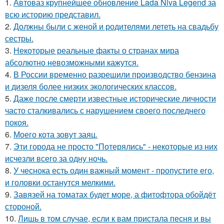
1.
Автоваз крупнейшее обновление Lada Niva Legend за
всю историю представил.
2.
Должны были с женой и родителями лететь на свадьбу
сестры.
3.
Некоторые реальные факты о странах мира
абсолютно невозможными кажутся.
4.
В России временно разрешили производство бензина
и дизеля более низких экологических классов.
5.
Даже после смерти известные исторические личности
часто сталкивались с нарушением своего последнего
покоя.
6.
Моего кота зовут заяц.
7.
Эти города не просто "Потерялись" - некоторые из них
исчезли всего за одну ночь.
8.
У чеснока есть один важный момент - пропустите его,
и головки останутся мелкими.
9.
Завязей на томатах будет море, а фитофтора обойдёт
стороной.
10.
Лишь в том случае, если к вам пристала песня и вы