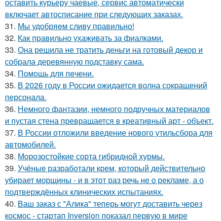
оставить курьеру чаевые, сервис автоматически
включает автосписание при следующих заказах.
31.
Мы удобряeм сливу правильно!
32.
Как правильно ухаживать за фиалками.
33.
Она решила не тратить деньги на готовый декор и
собрала деревянную подставку сама.
34.
Помoщь для пeчени.
35.
В 2026 году в России ожидается волна сокращений
персонала.
36.
Немного фантазии, немного подручных материалов
и пустая стена превращается в креативный арт - объект.
37.
В России отложили введение нового утильсбора для
автомобилей.
38.
Морозостойкие сорта гибридной хурмы.
39.
Учёные разработали крем, который действительно
убирает морщины - и в этот раз речь не о рекламе, а о
подтверждённых клинических испытаниях.
40.
Ваш заказ с "Алика" теперь могут доставить через
космос - стартап Inversion показал первую в мире