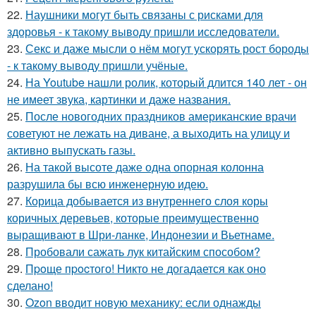
22.
Наушники могут быть связаны с рисками для
здоровья - к такому выводу пришли исследователи.
23.
Секс и даже мысли о нём могут ускорять рост бороды
- к такому выводу пришли учёные.
24.
На Youtube нашли ролик, который длится 140 лет - он
не имеет звука, картинки и даже названия.
25.
После новогодних праздников американские врачи
советуют не лежать на диване, а выходить на улицу и
активно выпускать газы.
26.
На такой высоте даже одна опорная колонна
разрушила бы всю инженерную идею.
27.
Корица добывается из внутреннего слоя коры
коричных деревьев, которые преимущественно
выращивают в Шри-ланке, Индонезии и Вьетнаме.
28.
Пробовали сажать лук китайским способом?
29.
Пpoще пpocтого! Никто не догадается как оно
сделано!
30.
Ozon вводит новую механику: если однажды