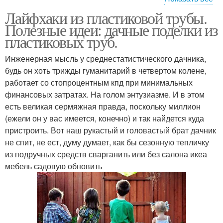
Лайфхаки из пластиковой трубы.
Крутые самоделки
Выгодные самоделки
Полезные идеи: дачные поделки из
пластиковых труб.
Инженерная мысль у среднестатистического дачника,
Поделки из
Трубы для детской
будь он хоть трижды гуманитарий в четвертом колене,
полипропиленовых
площадки
работает со стопроцентным кпд при минимальных
труб
финансовых затратах. На голом энтузиазме. И в этом
есть великая сермяжная правда, поскольку миллион
Изделия из
(ежели он у вас имеется, конечно) и так найдется куда
Мебель из пластиковых
полипропиленовых
пристроить. Вот наш рукастый и головастый брат дачник
труб
труб
не спит, не ест, думу думает, как бы сезонную тепличку
из подручных средств сварганить или без салона икеа
мебель садовую обновить