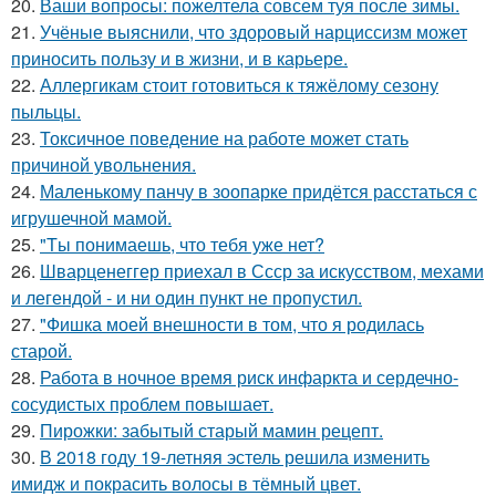
20.
Ваши вопросы: пожелтела совсем туя после зимы.
21.
Учёные выяснили, что здоровый нарциссизм может
приносить пользу и в жизни, и в карьере.
22.
Аллергикам стоит готовиться к тяжёлому сезону
пыльцы.
23.
Токсичное поведение на работе может стать
причиной увольнения.
24.
Маленькому панчу в зоопарке придётся расстаться с
игрушечной мамой.
25.
"Tы понимаешь, что тебя уже нет?
26.
Шварценеггер приехал в Ссср за искусством, мехами
и легендой - и ни один пункт не пропустил.
27.
"Фишка моей внешности в том, что я родилась
старой.
28.
Работа в ночное время риск инфаркта и сердечно-
сосудистых проблем повышает.
29.
Пирожки: забытый старый мамин рецепт.
30.
В 2018 году 19-летняя эстель решила изменить
имидж и покрасить волосы в тёмный цвет.