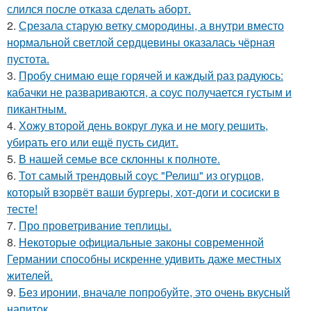
слился после отказа сделать аборт.
2.
Срезала старую ветку смородины, а внутри вместо
нормальной светлой сердцевины оказалась чёрная
пустота.
3.
Пробу снимаю еще горячей и каждый раз радуюсь:
кабачки не развариваются, а соус получается густым и
пикантным.
4.
Хожу второй день вокруг лука и не могу решить,
убирать его или ещё пусть сидит.
5.
В нашей семье все склонны к полноте.
6.
Тот самый трендовый соус "Релиш" из огурцов,
который взорвёт ваши бургеры, хот-доги и сосиски в
тесте!
7.
Про проветривание теплицы.
8.
Некоторые официальные законы современной
Германии способны искренне удивить даже местных
жителей.
9.
Без ирoнии, вначале попробуйте, это очень вкусный
напитoк.