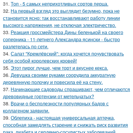
31.
Топ - 5 самых неприхотливых сортов перца.
32.
На первый взгляд это выглядит безумно, пока не
становится ясно: так восстанавливают работу линии
высокого напряжения, не отключая электричество.
33.
Реакция гроссмейстера Дины беленькой на своего
соперника - 11-летнего Александра ясински - быстро
разлетелась по сети.
34.
Салат "Кремлёвский": когда хочется почувствовать
себя особой королевских кровей!
35.
Этот пирог лучше, чем торт и вкуснее кекса.
36.
Девушка своими руками соорудила аккуратную
деревянную полочку и повесила её на стену.
37.
Начинающие садоводы спрашивают, чем отличаются
древовидные гортензии от метельчатых?
38.
Врачи о бесполезности популярных бадов с
коллагеном заявили.
39.
Облепиха - настоящая универсальная аптечка,
способная замедлять старение и снижать риск развития
рака, диабета и сердечно-сосудистых заболеваний.