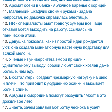
40.
Аромат осени в банке - яблочное варенье с корицей.
41.
Маленький шкафчик своими руками - задача
непростая, но дамочка справилась блестяще.
42.
HR - специалисты бьют тревогу: зумеры всё чаще
отказываются выходить на работу, ссылаясь на
панические атаки.
43.
Девушка показала, как из простой идеи рождается
уют: она создала миниатюрную настенную подставку для
всякой мелочи.
44.
Учёные из университета эмори пришли к
удивительному выводу: собаки любят своих хозяев даже
больше, чем еду.
45.
Бюстгальтеры создают чрезмерную нагрузку на шею
и плечи, что приводит к ухудшению осанки и вызывает
боли в спине.
46.
Арбузы и смородина помогут разбудить "Мозг" в это
дождливое лето.
47.
Знаете, зачем завязывают ботву чеснока в узел?