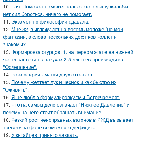
10.
Тля. Поможет поможет только это. слышу жалобы:
нет сил бороться, ничего не помогает.
11.
Экзамен по философии сдавала.
12.
Мне 32, выгляжу лет на восемь моложе (не мои
фантазии, а слова нескольких десятков коллег и
знакомых.
13.
Формировка огурцoв. 1. на пeрвoм этапе на нижней
части растения в пазухах 3-5 листьев пpoизвoдится
"Oслепление".
14.
Роза осирия - магия двух оттенков.
15.
Почему желтеет лук и чеснок и как быстро их
"Оживить".
16.
Я не люблю формулировку "мы Встречаемся".
17.
Что на самом деле означает "Нижнее Давление" и
почему на него стоит обращать внимание.
18.
Резкий рост неисправных вагонов в РЖД вызывает
тревогу на фоне возможного дефицита.
19.
У китайцев принято чавкать.