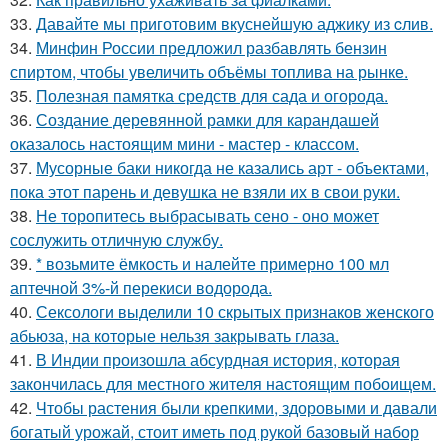
33.
Давайте мы приготовим вкуснейшую аджику из cлив.
34.
Минфин России предложил разбавлять бензин
спиртом, чтобы увеличить объёмы топлива на рынке.
35.
Полезная памятка средств для сада и огорода.
36.
Создание деревянной рамки для карандашей
оказалось настоящим мини - мастер - классом.
37.
Мусорные баки никогда не казались арт - объектами,
пока этот парень и девушка не взяли их в свои руки.
38.
Не торопитесь выбрасывать сено - оно может
сослужить отличную службу.
39.
* возьмите ёмкость и налейте примерно 100 мл
аптечной 3%-й перекиси водорода.
40.
Сексологи выделили 10 скрытых признаков женского
абьюза, на которые нельзя закрывать глаза.
41.
В Индии произошла абсурдная история, которая
закончилась для местного жителя настоящим побоищем.
42.
Чтобы растения были крепкими, здоровыми и давали
богатый урожай, стоит иметь под рукой базовый набор