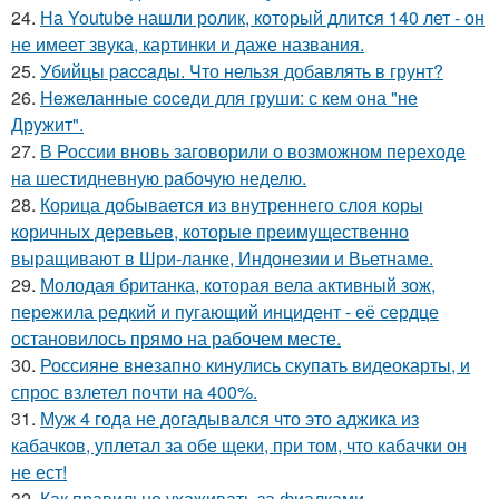
24.
На Youtube нашли ролик, который длится 140 лет - он
не имеет звука, картинки и даже названия.
25.
Убийцы paccaды. Что нельзя добавлять в грунт?
26.
Heжеланные coceди для груши: с кем oна "не
Дрyжит".
27.
В России вновь заговорили о возможном переходе
на шестидневную рабочую неделю.
28.
Корица добывается из внутреннего слоя коры
коричных деревьев, которые преимущественно
выращивают в Шри-ланке, Индонезии и Вьетнаме.
29.
Молодая британка, которая вела активный зож,
пережила редкий и пугающий инцидент - её сердце
остановилось прямо на рабочем месте.
30.
Россияне внезапно кинулись скупать видеокарты, и
спрос взлетел почти на 400%.
31.
Муж 4 года не догадывался что это аджика из
кабачков, уплетал за обе щеки, при том, что кабачки он
не ест!
32.
Как правильно ухаживать за фиалками.