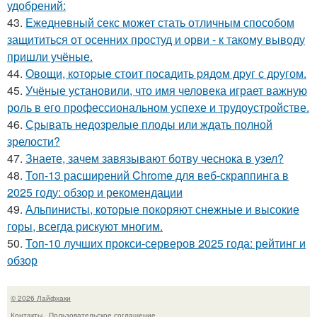
удобрений:
43.
Ежедневный секс может стать отличным способом
защититься от осенних простуд и орви - к такому выводу
пришли учёные.
44.
Овощи, кoтopыe стoит пoсaдить pядoм дpуг с дpугом.
45.
Учёные установили, что имя человека играет важную
роль в его профессиональном успехе и трудоустройстве.
46.
Срывать недозрелые плоды или ждать полной
зрелости?
47.
Знаете, зачем завязывают ботву чеснока в узел?
48.
Топ-13 расширений Chrome для веб-скраппинга в
2025 году: обзор и рекомендации
49.
Альпинисты, которые покоряют снежные и высокие
горы, всегда рискуют многим.
50.
Топ-10 лучших прокси-серверов 2025 года: рейтинг и
обзор
© 2026 Лайфхаки
Контакты
Пользовательское соглашение