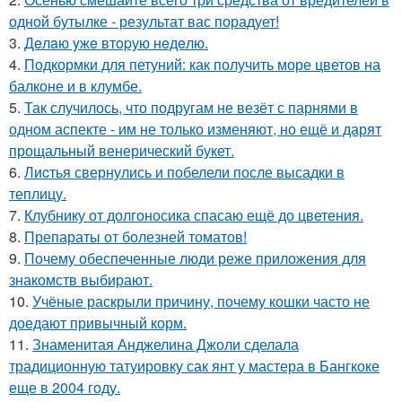
одной бутылке - результат вас порадует!
3.
Дeлaю yжe втopую нeдeлю.
4.
Подкормки для петуний: как получить море цветов на
балконе и в клумбе.
5.
Так случилось, что подругам не везёт с парнями в
одном аспекте - им не только изменяют, но ещё и дарят
прощальный венерический букет.
6.
Лиcтья свернулись и побелели после высадки в
теплицу.
7.
Клубнику от долгоносика спасаю ещё до цветения.
8.
Препараты от болезней томатов!
9.
Почему обеспеченные люди реже приложения для
знакомств выбирают.
10.
Учёные раскрыли причину, почему кошки часто не
доедают привычный корм.
11.
Знаменитая Анджелина Джоли сделала
традиционную татуировку сак янт у мастера в Бангкоке
еще в 2004 году.