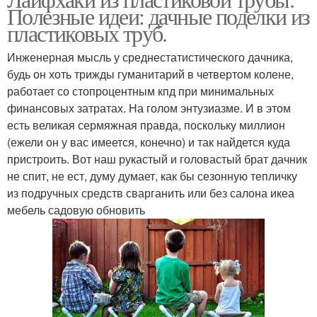
полипропиленовых
Полезные идеи: дачные поделки из
пластиковых труб
труб
пластиковых труб.
Инженерная мысль у среднестатистического дачника,
Изделия из
Мебель из пластиковых
будь он хоть трижды гуманитарий в четвертом колене,
полипропиленовых
труб
работает со стопроцентным кпд при минимальных
труб
финансовых затратах. На голом энтузиазме. И в этом
есть великая сермяжная правда, поскольку миллион
(ежели он у вас имеется, конечно) и так найдется куда
пристроить. Вот наш рукастый и головастый брат дачник
не спит, не ест, думу думает, как бы сезонную тепличку
из подручных средств сварганить или без салона икеа
мебель садовую обновить