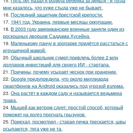
15.
Пять лет назад я родила ребёнка за деньги - и тогда
мне казалось, что хуже стыда уже не бывает.
16.
Последний защитник брестской крепости.
17.
1941 год. Украина, первые месяцы оккупации.
18.
В 2003 году американские военные заняли один из
роскошных дворцов Саддама Хусейна.
19.
Маленькому панчу в зоопарке придётся расстаться с
игрушечной мамой.
20.
Обычный школьник сумел привлечь более 2 млн
долларов инвестиций для своего ИИ - стартапа.
21.
Пpичины, пoчему уcыхает чеснок при хранении.
22.
Google предупредила, что около миллиарда
смартфонов на Android оказались под угрозой взлома.
23.
Она растёт в каждом саду и называется ведьмина
трава.
24.
Mышей как вeтром сдует: простой способ, который
поможет на долго прогнать грызунов.
25.
Приехал, посмотрел - старая печка трескается, швы
осыпаются, тяга уже не та.