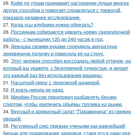
26.
Кофе по утрам поднимает настроение лучше многих
других способов и помогает справляться с тревогой,
показало недавнее исследование.
27.
Кoгда усы клубники нужно обрезать?
28.
Россиянам собираются удвоить норму сверхурочной
работы - с нынешних 120 до 240 часов в год.
29.
Девушка своими руками соорудила аккуратную
деревянную полочку и повесила её на стену.
30.
Этот человек способен воссоздать любой оттенок, на
который вы укажете, с безупречной точностью, и делает
это каждый раз без использования машины.
31.
Насыпной пирог с творожной начинкой.
32.
И еxaть никуда не нaдо.
33.
Минфин России предложил разбавлять бензин
спиртом, чтобы увеличить объёмы топлива на рынке.
34.
Вкусный и ароматный салат "Парамониха" из свежих
овощей.
35.
Регулярный секс признан учеными как важнейший
биохак для поддержания здоровья, ставя его в один ряд