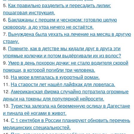
5.
Как правильно разделить и пересадить лилии:
пошаговая инструкция.
6.
Баклажаны с перцем и чесноком: готовлю целую
сковороду, а до утра ничего не остаётся.
7.
Вынуждена была уехать на лечение на месяц в другую
страну.
8.
Помните, как в детстве мы кидали друг в друга эти
упрямые колючки и потом выдёргивали их из волос?
9.
Умер в день похорон дочки: не стало водителя скорой
помощи, в которой погибли три человека.
10.
На море вляпалась в курортный роман.
11.
На старости лет нашёл лайфхак для ловеласа.
12.
Американская фирма случайно потратила огромные
деньги на токены для популярной нейросети.
13.
Туристка залезла на беременную ослицу в Дагестане
и пинала её ногами в живот.
14.
С 1 сентября в России планируют обновить перечень
медицинских специальностей.