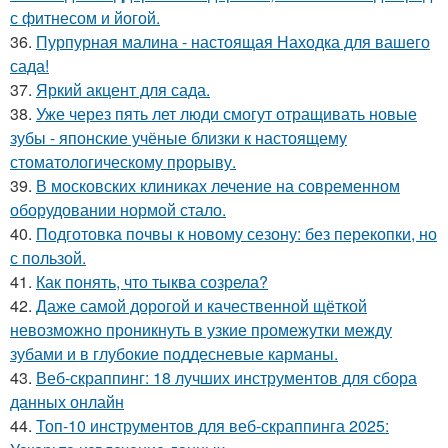
с фитнесом и йогой.
36.
Пурпурная малина - настоящая Находка для вашего
сада!
37.
Яркий акцент для сада.
38.
Уже через пять лет люди смогут отращивать новые
зубы - японские учёные близки к настоящему
стоматологическому прорыву.
39.
В московских клиниках лечение на современном
оборудовании нормой стало.
40.
Подготовка почвы к новому сезону: без перекопки, но
с пользой.
41.
Как понять, что тыква созрела?
42.
Даже самой дорогой и качественной щёткой
невозможно проникнуть в узкие промежутки между
зубами и в глубокие поддесневые карманы.
43.
Веб-скраппинг: 18 лучших инструментов для сбора
данных онлайн
44.
Топ-10 инструментов для веб-скраппинга 2025: