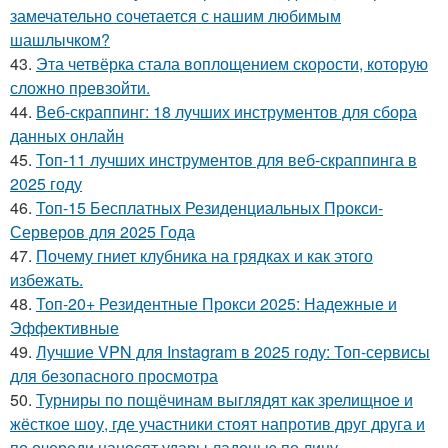
замечательно сочетается с нашим любимым
шашлычком?
43.
Эта четвёрка стала воплощением скорости, которую
сложно превзойти.
44.
Веб-скраппинг: 18 лучших инструментов для сбора
данных онлайн
45.
Топ-11 лучших инструментов для веб-скраппинга в
2025 году
46.
Топ-15 Бесплатных Резиденциальных Прокси-
Серверов для 2025 Года
47.
Почему гниет клубника на грядках и как этого
избежать.
48.
Топ-20+ Резидентные Прокси 2025: Надежные и
Эффективные
49.
Лучшие VPN для Instagram в 2025 году: Топ-сервисы
для безопасного просмотра
50.
Турниры по пощёчинам выглядят как зрелищное и
жёсткое шоу, где участники стоят напротив друг друга и
по очереди наносят удары ладонью по лицу.