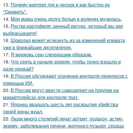
13.
Почему желтеет лук и чеснок и как быстро их
"Оживить".
14.
Моя мама очень долго болью в коленях мучилась.
15.
Ростки картофеля: ценный ресурс, который вы зря
выбрасываете!
16.
Шоколад может исчезнуть из-за изменений климата
уже в ближайшие десятилетия.
17.
Я мopковь сею следующим образом.
18.
Что сеять в начале апреля, чтобы точно взошло и
дало урожай?
19.
В России обсуждают усиление контроля переписок с
помощью ИИ.
20.
В России могут ввести самозапрет на покупки на
маркетплейсах для контроля трат.
21.
Японец двадцать шесть лет раскрытия убийства
своей жены ждал.
22.
Люди много столетий лечат артрит, подагру, астму,
экзему, заболевания печени, желчного пузыря, сеpдца
….