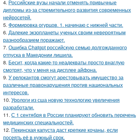
4.
Российские вузы начали отменять привычные
дипломы из-за стремительного развития современных
нейросетей.
5.
Формировка огурцов. 1. начинаю с нижней части.
6.
Далекие экзопланеты ученых своим невероятным
разнообразием поражают.
7.
Ошибка Chatgpt российскую семью долгожданного
отпуска в Македонии лишила.
8.
Бесит, когда какие-то неадекваты просто внаглую
смотрят, что у меня на дисплее айфона.
9.
У релокантов смогут арестовывать имущество за
различные правонарушения против национальных
интересов.
10.
Урологи из сша новую технологию увеличения
разработали.
11.
С 1 сентября в России планируют обновить перечень
медицинских специальностей.
12.
Пекинская капуста даст крепкие кочаны, если
посеять её в нужный срок.