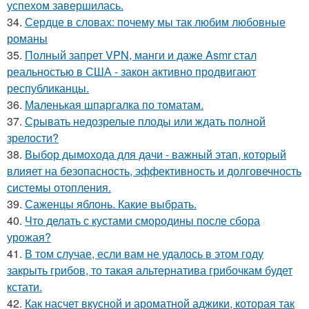
успехом завершилась.
34.
Сердце в словах: почему мы так любим любовные
романы
35.
Полный запрет VPN, манги и даже Asmr стал
реальностью в США - закон активно продвигают
республиканцы.
36.
Маленькая шпаргалка по томатам.
37.
Срывать недозрелые плоды или ждать полной
зрелости?
38.
Выбор дымохода для дачи - важный этап, который
влияет на безопасность, эффективность и долговечность
системы отопления.
39.
Саженцы яблонь. Какие выбрать.
40.
Что делать с кустами смородины после сбора
урожая?
41.
В том случае, если вам не удалось в этом году
закрыть грибов, то такая альтернатива грибочкам будет
кстати.
42.
Как насчет вкусной и ароматной аджики, которая так