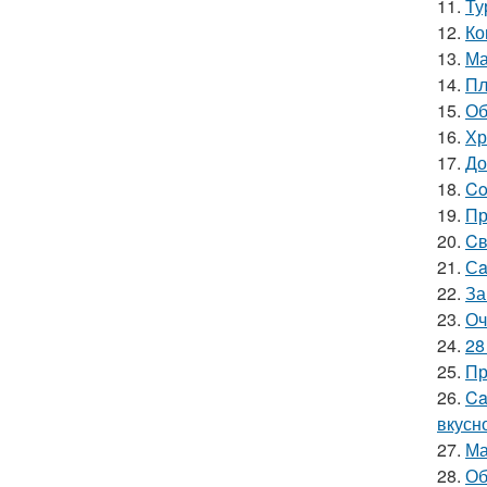
11.
Ту
12.
Ко
13.
Ма
14.
Пл
15.
Об
16.
Хр
17.
До
18.
Co
19.
Пр
20.
Cв
21.
Сa
22.
За
23.
Оч
24.
28
25.
Пр
26.
Ca
вкусн
27.
Ма
28.
Об