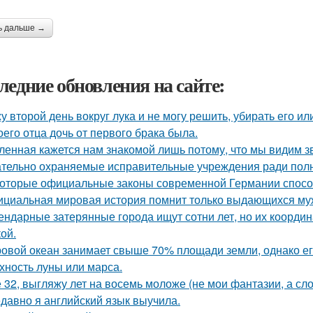
ь дальше →
ледние обновления на сайте:
у второй день вокруг лука и не могу решить, убирать его ил
оего отца дочь от первого брака была.
ленная кажется нам знакомой лишь потому, что мы видим з
тельно охраняемые исправительные учреждения ради полн
оторые официальные законы современной Германии способ
циальная мировая история помнит только выдающихся муж
ендарные затерянные города ищут сотни лет, но их координ
ой.
овой океан занимает свыше 70% площади земли, однако ег
хность луны или марса.
 32, выгляжу лет на восемь моложе (не мои фантазии, а сло
давно я английский язык выучила.