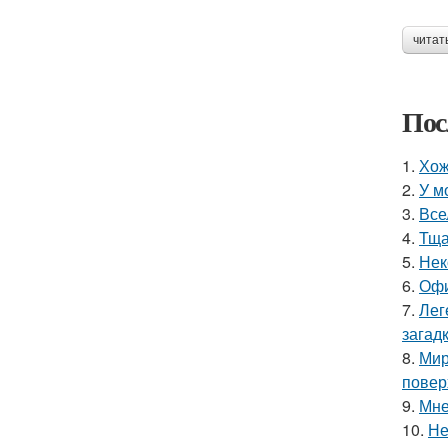
читат
Пос
1.
Хож
2.
У м
3.
Все
4.
Тща
5.
Нек
6.
Офи
7.
Лег
загадк
8.
Мир
повер
9.
Мне
10.
Не