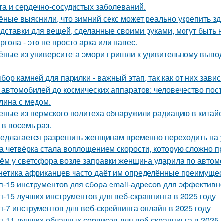
та и сердечно-сосудистых заболеваний.
ёные выяснили, что зимний секс может реально укрепить зд
дставки для вещей, сделанные своими руками, могут быть 
ргола - это не просто арка или навес.
ёные из университета эмори пришли к удивительному вывод
бор камней для парилки - важный этап, так как от них зави
 автомобилей до космических аппаратов: человечество пос
лина с медом.
ёные из пермского политеха обнаружили радиацию в кита
 в восемь раз.
едлагается разрешить женщинам временно переходить на 
а четвёрка стала воплощением скорости, которую сложно п
ём у светофора возле заправки женщина ударила по автомоб
нетика африканцев часто даёт им определённые преимущес
п-15 инструментов для сбора email-адресов для эффективн
п-15 лучших инструментов для веб-скраппинга в 2025 году
п-7 инструментов для веб-скрейпинга онлайн в 2025 году
п-11 лучших облачных сервисов для веб-скраппинга в 2025 