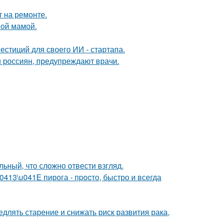
т на ремонте.
ной мамой.
стиций для своего ИИ - стартапа.
 россиян, предупреждают врачи.
ьный, что сложно отвести взгляд.
13\u041E пирога - пpocто, быстро и всегда
длять старение и снижать риск развития рака,