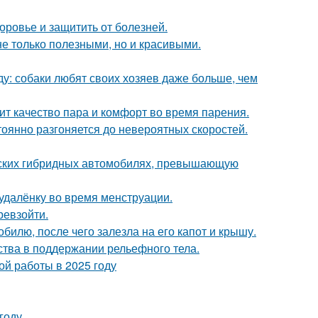
оровье и защитить от болезней.
не только полезными, но и красивыми.
у: собаки любят своих хозяев даже больше, чем
сит качество пара и комфорт во время парения.
тоянно разгоняется до невероятных скоростей.
йских гибридных автомобилях, превышающую
удалёнку во время менструации.
ревзойти.
илю, после чего залезла на его капот и крышу.
тва в поддержании рельефного тела.
ой работы в 2025 году
году