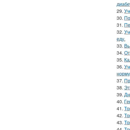
диабе
29.
Уч
30.
По
31.
Пе
32.
Уч
еду.
33.
Вы
34.
От
35.
Ка
36.
Уч
норму
37.
Пр
38.
Эт
39.
Дн
40.
Ге
41.
То
42.
То
43.
То
44.
То