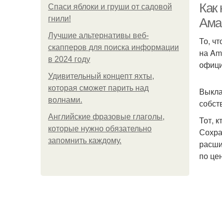
Как 
Спаси яблоки и груши от садовой
гнили!
Ама
Лучшие альтернативы веб-
То, ч
скапперов для поиска информации
на Am
в 2024 году
офици
Удивительный концепт яхты,
которая сможет парить над
Выкла
волнами.
собст
Английские фразовые глаголы,
Тот, 
которые нужно обязательно
Сохра
запомнить каждому.
расши
по це