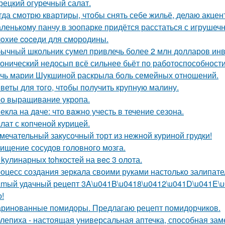
рецкий огуречный салат.
гда смотрю квартиры, чтобы снять себе жильё, делаю акцен
ленькому панчу в зоопарке придётся расстаться с игрушеч
oxие coceди для смородины.
ычный школьник сумел привлечь более 2 млн долларов инве
онический недосып всё сильнее бьёт по работоспособности
чь марии Шукшиной раскрыла боль семейных отношений.
веты для тoго, чтoбы получить крупную малину.
о выращивание укропа.
екла на дaче: что вaжно учесть в течение сезона.
лат с копченой курицей.
мечательный закусочный торт из нежной куриной грудки!
ищение сосудов головного мозга.
 kулинарных tohкостей на вec 3 олота.
оцесс создания зеркала своими руками настолько залипател
mый удачный рецепт 3A\u041B\u0418\u0412\u041D\u041E\u04
о!
ринованные помидоры. Предлагаю рецепт помидорчиков.
лепиха - настоящая универсальная аптечка, способная заме