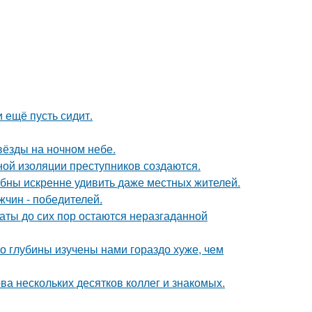
и ещё пусть сидит.
вёзды на ночном небе.
ой изоляции преступников создаются.
ны искренне удивить даже местных жителей.
чин - победителей.
аты до сих пор остаются неразгаданной
о глубины изучены нами гораздо хуже, чем
ва нескольких десятков коллег и знакомых.