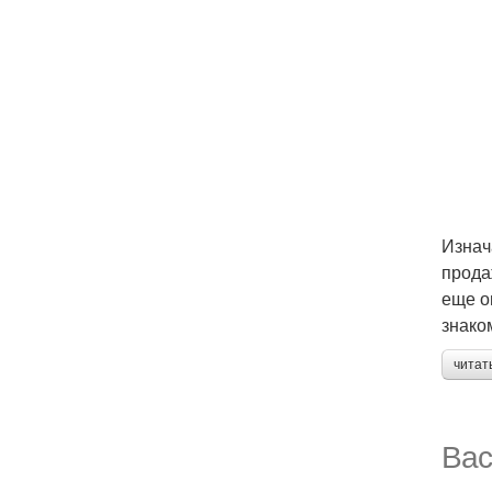
Изнач
прода
еще о
знако
читат
Вас