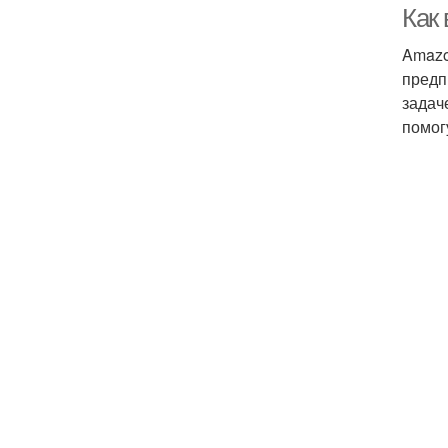
Как
Amazo
предп
задач
помог