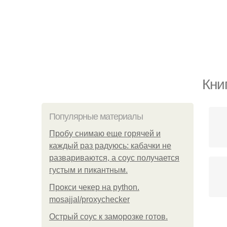
Кни
Популярные материалы
Пробу снимаю еще горячей и
каждый раз радуюсь: кабачки не
развариваются, а соус получается
густым и пикантным.
Прокси чекер на python.
mosajjal/proxychecker
Острый соус к заморозке готов.