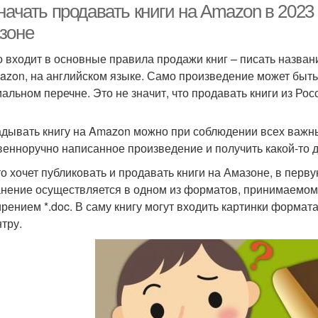
начать продавать книги на Amazon в 2023 
зоне
то входит в основные правила продажи книг – писать назва
azon, на английском языке. Само произведение может быть 
альном перечне. Это не значит, что продавать книги из Ро
дывать книгу на Amazon можно при соблюдении всех важн
венноручно написанное произведение и получить какой-то д
кто хочет публиковать и продавать книги на Амазоне, в перв
нение осуществляется в одном из форматов, принимаемом
рением *.doc. В саму книгу могут входить картинки формат
нтру.