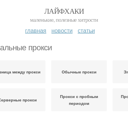
ЛАЙФХАКИ
маленькие, полезные хитрости
главная
новости
статьи
альные прокси
зница между прокси
Обычные прокси
Э
Прокси с пробным
Про
Серверные прокси
периодом
есплатные прокси
Прокси для арбитража
Пр