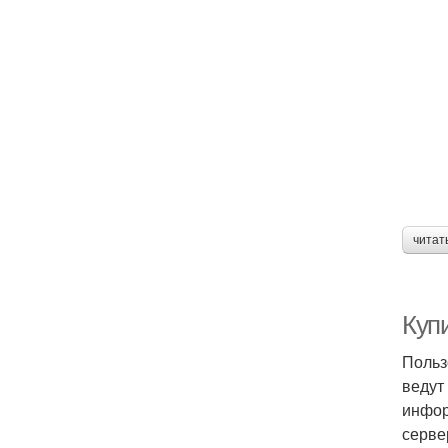
читат
Куп
Польз
ведут
инфор
серве