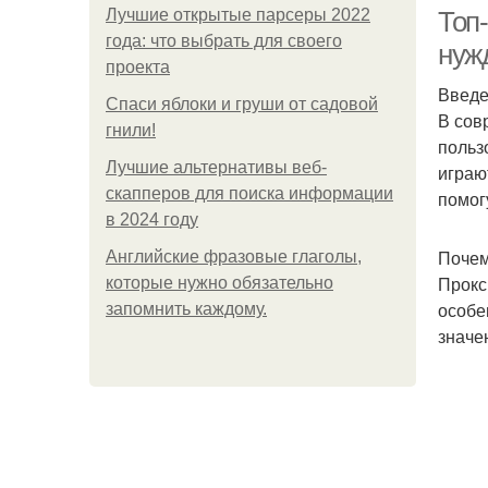
Лучшие открытые парсеры 2022
Топ
года: что выбрать для своего
нуж
проекта
Введ
Спаси яблоки и груши от садовой
В сов
гнили!
польз
Лучшие альтернативы веб-
играю
скапперов для поиска информации
помог
в 2024 году
Почем
Английские фразовые глаголы,
Прокс
которые нужно обязательно
особе
запомнить каждому.
значе