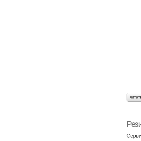
читат
Рез
Серви