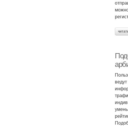
отпра
можно
регис
читат
Под
арб
Польз
ведут
инфор
трафи
индив
умень
рейти
Подоб