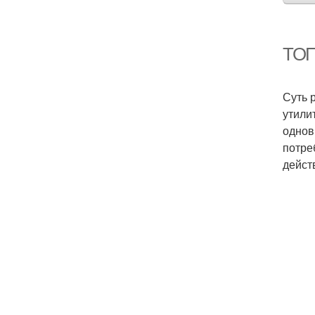
ТОП
Суть 
утили
однов
потре
дейст