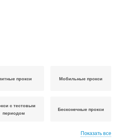
литные прокси
Мобильные прокси
кси с тестовым
Бесконечные прокси
периодом
Показать все
окси с оплатой
Резидентные прокси