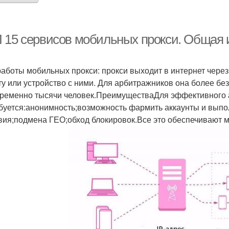
 15 сервисов мобильных прокси. Общая
работы мобильных прокси: прокси выходит в интернет чере
ту или устройство с ними. Для арбитражников она более безо
ременно тысячи человек.ПреимуществаДля эффективного 
буется:анонимность;возможность фармить аккаунты и вы
вия;подмена ГЕО;обход блокировок.Все это обеспечивают 