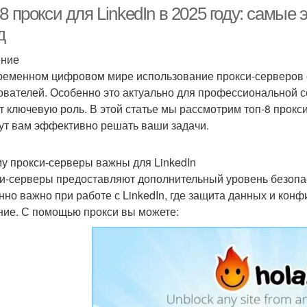
-8 прокси для LinkedIn в 2025 году: сам
д
ение
Прокси для
Прокси в арбитраже
П
ременном цифровом мире использование прокси-серверов 
арбитражников
ователей. Особенно это актуально для профессиональной се
т ключевую роль. В этой статье мы рассмотрим топ-8 прокси
ут вам эффективно решать ваши задачи.
у прокси-серверы важны для LinkedIn
и-серверы предоставляют дополнительный уровень безопас
нно важно при работе с LinkedIn, где защита данных и ко
ние. С помощью прокси вы можете: