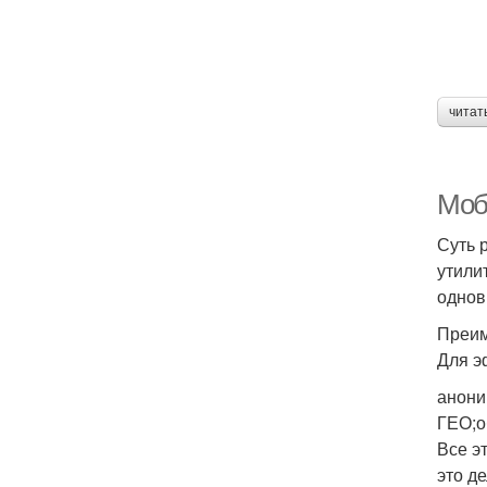
читат
Моб
Суть 
утили
однов
Преи
Для э
анони
ГЕО;о
Все э
это д