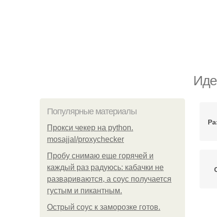
Иде
Популярные материалы
Ра
Прокси чекер на python.
mosajjal/proxychecker
Пробу снимаю еще горячей и
каждый раз радуюсь: кабачки не
развариваются, а соус получается
густым и пикантным.
Острый соус к заморозке готов.
Б