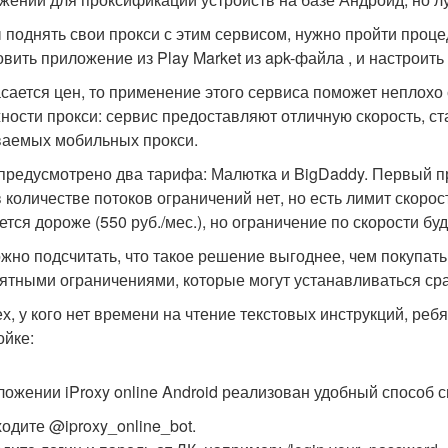
 поднять свои прокси с этим сервисом, нужно пройти процеду
овить приложение из Play Market из apk-файла , и настроить
асается цен, то применение этого сервиса поможет неплохо
ности прокси: сервис предоставляют отличную скорость, ст
аемых мобильных прокси.
 предусмотрено два тарифа: Малютка и BigDaddy. Первый пр
в количестве потоков ограничений нет, но есть лимит скоро
ется дороже (550 руб./мес.), но ограничение по скорости буд
жно подсчитать, что такое решение выгоднее, чем покупать 
ятными ограничениями, которые могут устанавливаться ср
ех, у кого нет времени на чтение текстовых инструкций, ре
ойке:
ложении iProxy online Android реализован удобный способ с
одите @iproxy_online_bot.