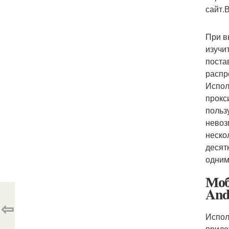
сайт.
При в
изучи
поста
распр
Испол
прокс
польз
невоз
неско
десят
одним
Моб
And
⇦
Испол
прило