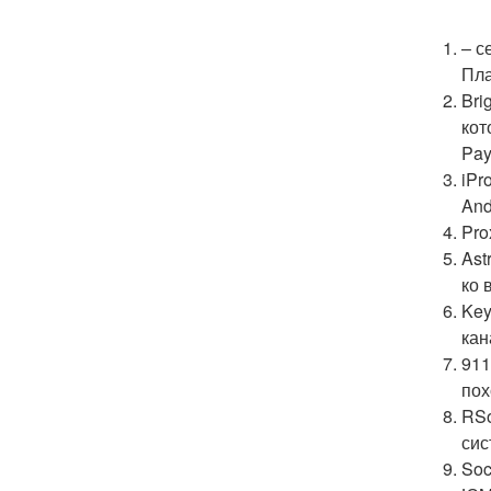
– с
Пла
Bri
кот
Pay
iPr
And
Pro
Ast
ко 
Key
кан
911
пох
RSo
сис
Soc