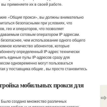
 вы применяете их в своей работе.
такие «Общие прокси», вы должны внимательно
читаться безопасными при условиях, что
в, гео и операторов, что позволяет
ыдаваемым сотовым оператором IP адресам.
 безопаснее, чем использование одного общего
громное количество абонентов, которые
абоненту определенный IP-адрес технически
ять единые пулы IP-адресов сразу для
дресом одновременно могут пользоваться
тая у поставщика общие , вы просто становитесь
стройка мобильных прокси для
⇨
. Было создано множество различных
учшие мобильные прокси предлагает сервис.