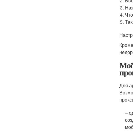
Вво
Наж
Что
Так
Настр
Кроме
недор
Моб
про
Для а
Возмо
прокс
– о
соз
моб