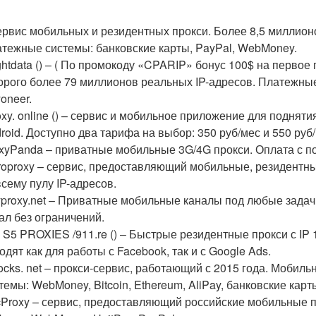
ервис мобильных и резидентных прокси. Более 8,5 миллион
тежные системы: банковские карты, PayPal, WebMoney.
ghtdata () – ( По промокоду «CPARIP» бонус 100$ на первое
орого более 79 миллионов реальных IP-адресов. Платежные 
oneer.
oxy. online () – сервис и мобильное приложение для подня
roid. Доступно два тарифа на выбор: 350 руб/мес и 550 руб
xyPanda – приватные мобильные 3G/4G прокси. Оплата с п
roproxy – сервис, предоставляющий мобильные, резидентн
всему пулу IP-адресов.
proxy.net – Приватные мобильные каналы под любые зада
ал без ограничений.
 S5 PROXIES /911.re () – Быстрые резидентные прокси с IP
одят как для работы с Facebook, так и с Google Ads.
cks. net – прокси-сервис, работающий с 2015 года. Мобиль
темы: WebMoney, Bitcoin, Ethereum, AliPay, банковские карты
Proxy – сервис, предоставляющий российские мобильные пр