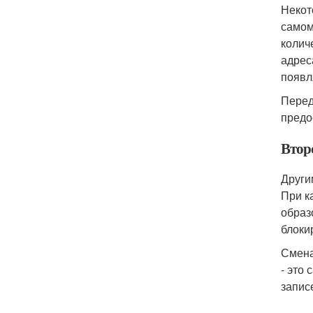
Некот
самом
колич
адрес
появл
Перед
предо
Второ
Други
При к
образ
блокир
Смена
- это
запис