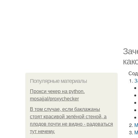
Зач
как
Сод
З
Популярные материалы
Прокси чекер на python.
mosajjal/proxychecker
В том случае, если баклажаны
стоят красивой зелёной стеной, а
плодов почти не видно - радоваться
М
тут нечему.
М