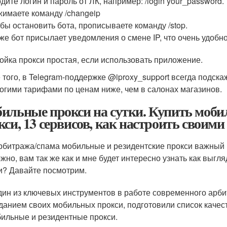
дите логин и пароль от ЛК, например: /login
your_password.
имаете команду /changeip
бы остановить бота, прописываете команду /stop.
же бот присылает уведомления о смене IP, что очень удобн
ойка прокси простая, если использовать приложение.
 того, в Telegram-поддержке @iproxy_support всегда подскаж
огими тарифами по ценам ниже, чем в салонах магазинов.
ильные прокси на сутки. Купить моби
кси, 13 сервисов, как настроить своим
рбитража/спама мобильные и резидентские прокси важный м
жно, вам так же как и мне будет интересно узнать как выгл
и? Давайте посмотрим.
дин из ключевых инструментов в работе современного арбит
данием своих мобильных прокси, подготовили список качес
ильные и резидентные прокси.