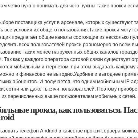
Вам четко нужно понимать для чего нужны такие прокси если
ыборе поставщика услуг в арсенале, которых существуют 
ть все условия их общего пользования.Такие прокси могут с
вщик предлагает общие каналы состоящие из несколько пуло
еделить всех пользователей прокси равномерно по всем в
ьзование таких менее нагруженных общих каналов гораздо
и. Так как у каждого оператора сотовой связи существует о
уются мобильным интернетом, при этом выдавать каждому 
можно и финансово не выгодно.Удобнее и выгоднее примен
льких абонентов. И получается, что одним мобильным IP-а
ки, сотни или даже тысячи пользователей. Поэтому приобре
 из перечисленных выше пользователем мобильных сетей.
ильные прокси, как пользоваться. На
roid
ьзовать телефон Android в качестве прокси-сервера можно
жений для проксификации устройств на базе Андроид, но л