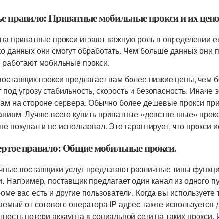
ье правило: Приватные мобильные прокси и их цено
на приватные прокси играют важную роль в определении ег
ко данных они смогут обработать. Чем больше данных они 
 работают мобильные прокси.
поставщик прокси предлагает вам более низкие цены, чем б
т под угрозу стабильность, скорость и безопасность. Иначе 
ам на стороне сервера. Обычно более дешевые прокси при
аниям. Лучше всего купить приватные «девственные» прокси
 не покупал и не использовал. Это гарантирует, что прокси 
ертое правило: Общие мобильные прокси.
чные поставщики услуг предлагают различные типы функц
и. Например, поставщик предлагает один канал из одного пу
роме вас есть и другие пользователи. Когда вы используете
аемый от сотового оператора IP адрес также используется 
тность потери аккаунта в социальной сети на таких прокси