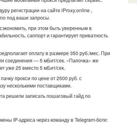
ру регистрации на сайте iProxy.online ,
 по под ваши запросы.
 сэкономить, при этом быть уверенным в
абильность, саппорт и гарантирует приватность
едполагает оплату в размере 350 руб./мес. При
сти соединения — 5 мБит/сек. «Папочка» же
ет уже 25 вместо 5 мБит/сек.
пачку прокси по цене от 2500 руб. с
азу несколькими поставщиками.
бята решили записать пошаговый гайд по
мены IP-адреса через команду в Telegram-боте: