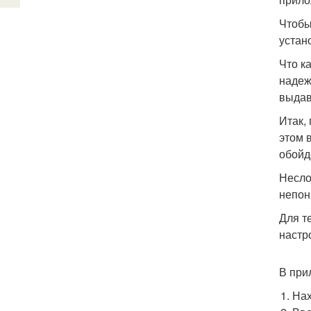
Чтобы
устан
Что к
надеж
выдав
Итак,
этом 
обойд
Несло
непон
Для т
настр
В при
Нах