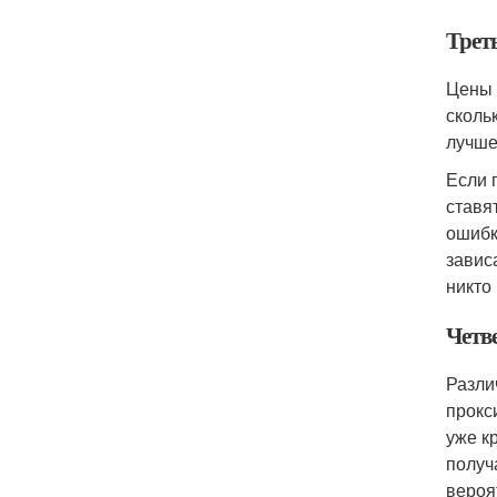
Трет
Цены 
сколь
лучше
Если 
ставя
ошибк
завис
никто
Четв
Разли
прокс
уже к
получ
вероя