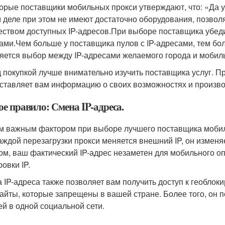
орые поставщики мобильных прокси утверждают, что: «Да у
 деле при этом не имеют достаточно оборудования, позво
еством доступных IP-адресов.При выборе поставщика убедите
ами.Чем больше у поставщика пулов с IP-адресами, тем б
яется выбор между IP-адресами желаемого города и мобил
 покупкой лучше внимательно изучить поставщика услуг. П
ставляет вам информацию о своих возможностях и произво
е правило: Смена IP-адреса.
м важным фактором при выборе лучшего поставщика мобиль
аждой перезагрузки прокси меняется внешний IP, он изменяе
ом, ваш фактический IP-адрес незаметен для мобильного о
овки IP.
 IP-адреса также позволяет вам получить доступ к геобло
 сайты, которые запрещены в вашей стране. Более того, он 
ей в одной социальной сети.