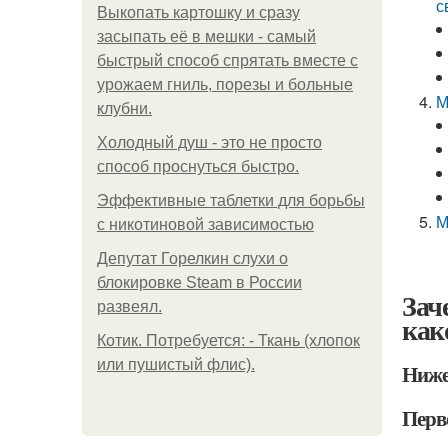
с
Выкопать картошку и сразу
засыпать её в мешки - самый
быстрый способ спрятать вместе с
урожаем гниль, порезы и больные
М
клубни.
Холодный душ - это не просто
способ проснуться быстро.
Эффективные таблетки для борьбы
М
с никотиновой зависимостью
Депутат Горелкин слухи о
блокировке Steam в России
Зач
развеял.
как
Котик. Потребуется: - Ткань (хлопок
или пушистый флис).
Ниже
Перво