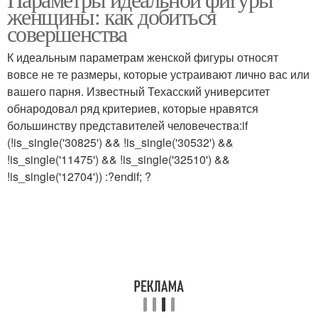
женщины: как добиться
совершенства
К идеальным параметрам женской фигуры относят
вовсе не те размеры, которые устраивают лично вас или
вашего парня. Известный Техасский университет
обнародовал ряд критериев, которые нравятся
большинству представителей человечества:if
(!is_single('30825') && !is_single('30532') &&
!is_single('11475') && !is_single('32510') &&
!is_single('12704')) :?endif; ?