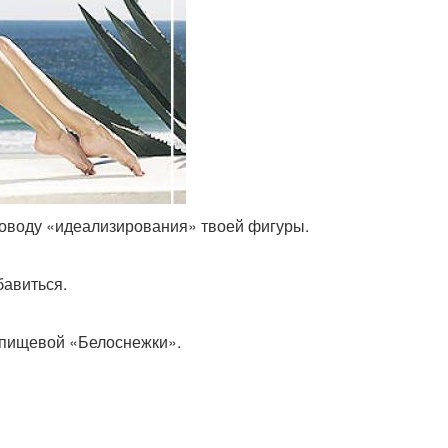
 поводу «идеализирования» твоей фигуры.
бавиться.
 пищевой «Белоснежки».