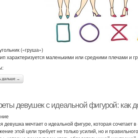
еугольник («груша»)
тип характеризуется маленькими или средними плечами и г
ы:
ь дальше →
реты девушек с идеальной фигурой: как 
ение
я девушка мечтает о идеальной фигуре, которая сочетает в 
жение этой цели требует не только усилий, но и правильног