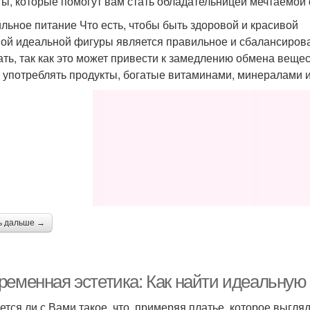
ты, которые помогут вам стать обладательницей мечтаемой
льное питание Что есть, чтобы быть здоровой и красивой
ой идеальной фигуры является правильное и сбалансирован
ать, так как это может привести к замедлению обмена веще
 употреблять продукты, богатые витаминами, минералами 
ь дальше →
ременная эстетика: Как найти идеальную
ется ли с Вами такое, что, примеряя платье, которое выгля