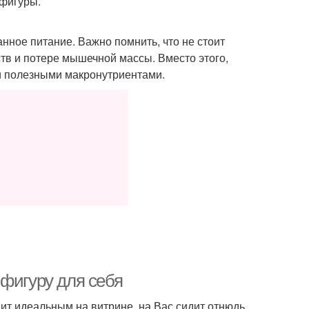
 фигуры.
ное питание. Важно помнить, что не стоит
ств и потере мышечной массы. Вместо этого,
и полезными макронутриентами.
 фигуру для себя
дит идеальным на витрине, на Вас сидит отнюдь