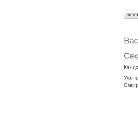
читат
Вас
Сек
Как д
Уже т
Смотр