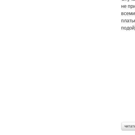
не пр
всеми
плать
подой
читат