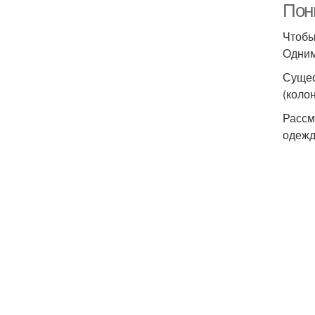
Пон
Чтобы
Одним
Сущес
(коло
Рассм
одежд