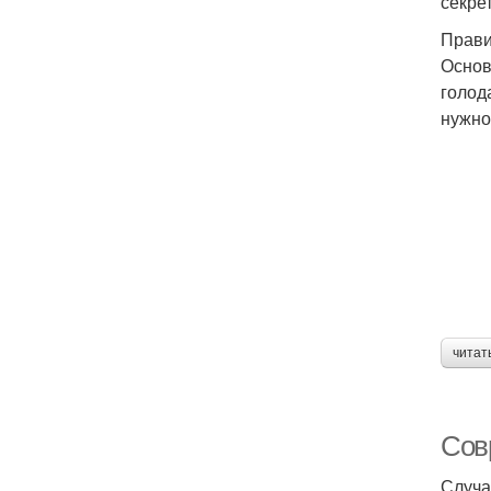
секре
Прави
Основ
голод
нужно
читат
Сов
Случа