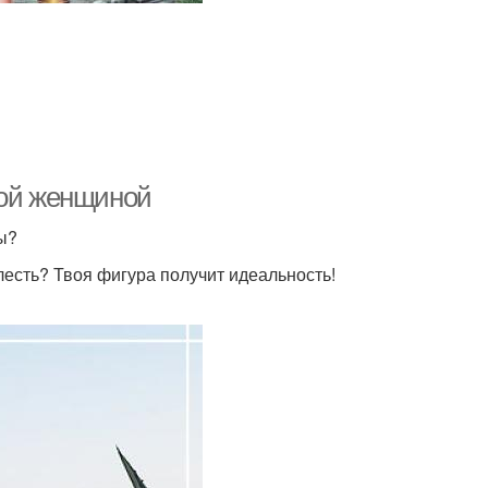
вой женщиной
ы?
лесть? Твоя фигура получит идеальность!