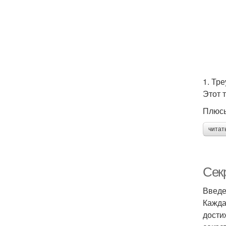
1. Тр
Этот 
Плюс
читат
Сек
Введ
Кажда
дости