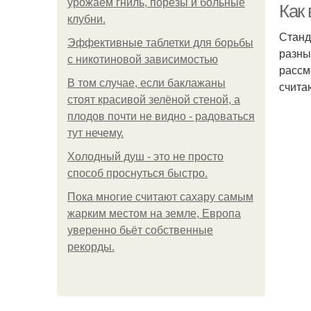
урожаем гниль, порезы и больные
Как
клубни.
Станд
Эффективные таблетки для борьбы
разны
с никотиновой зависимостью
рассм
В том случае, если баклажаны
счита
стоят красивой зелёной стеной, а
плодов почти не видно - радоваться
тут нечему.
Холодный душ - это не просто
способ проснуться быстро.
Пока многие считают сахару самым
жарким местом на земле, Европа
уверенно бьёт собственные
рекорды.