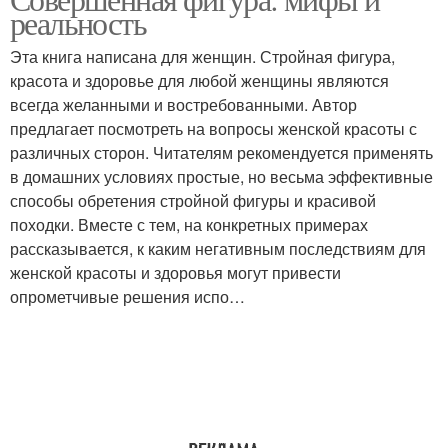
Женская фигура
реальность
эпохах
Эта книга написана для женщин. Стройная фигура,
красота и здоровье для любой женщины являются
Фигура по
Стремление к
всегда желанными и востребованными. Автор
современным меркам
идеальной фигуре
предлагает посмотреть на вопросы женской красоты с
различных сторон. Читателям рекомендуется применять
в домашних условиях простые, но весьма эффективные
способы обретения стройной фигуры и красивой
походки. Вместе с тем, на конкретных примерах
рассказывается, к каким негативным последствиям для
женской красоты и здоровья могут привести
опрометчивые решения испо…