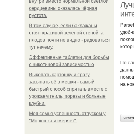
внутри вместо нормальной светлой
Луч
сердцевины оказалась чёрная
инт
пустота.
Parse
В том случае, если баклажаны
удобн
стоят красивой зелёной стеной, а
покло
плодов почти не видно - радоваться
котор
тут нечему.
Эффективные таблетки для борьбы
По сл
с никотиновой зависимостью
данны
Выкопать картошку и сразу
помощ
засыпать её в мешки - самый
на но
быстрый способ спрятать вместе с
урожаем гниль, порезы и больные
клубни.
Моя семья успешность отпуском у
читат
"Морюшка измеряет".