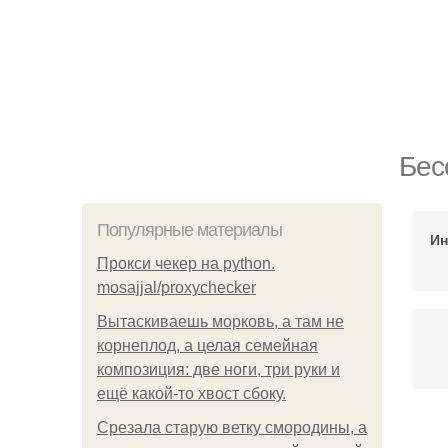
Бес
Популярные материалы
Ин
Прокси чекер на python.
mosajjal/proxychecker
Вытаскиваешь морковь, а там не
корнеплод, а целая семейная
композиция: две ноги, три руки и
ещё какой-то хвост сбоку.
Срезала старую ветку смородины, а