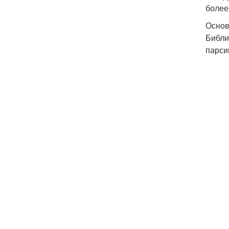
более
Основ
Библи
парси