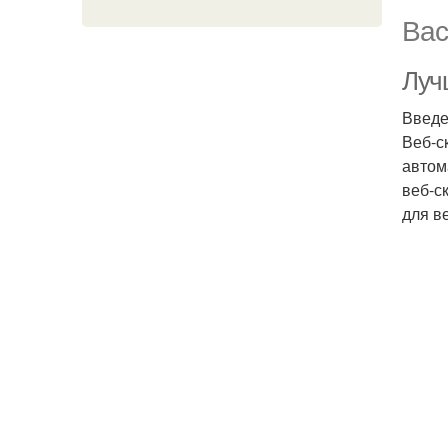
Вас
Луч
Введ
Веб-с
автом
веб-с
для в