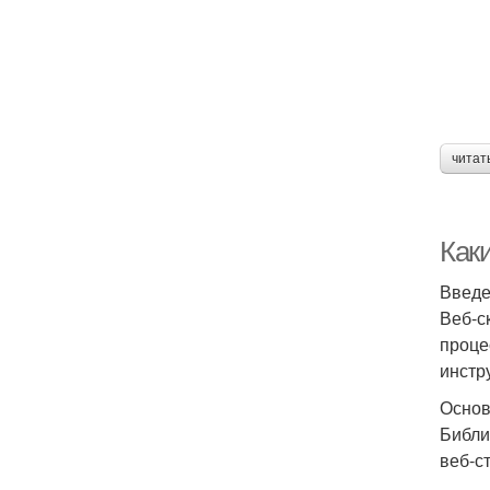
читат
Как
Введ
Веб-с
проце
инстр
Основ
Библи
веб-с