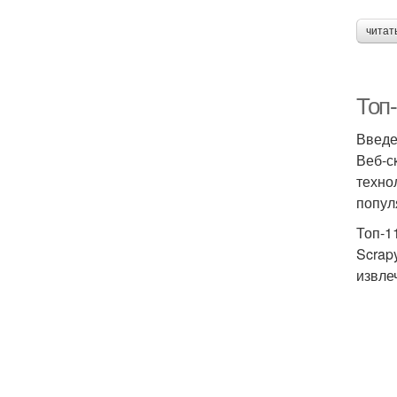
читат
Топ-
Введ
Веб-с
техно
попул
Топ-1
Scrap
извле