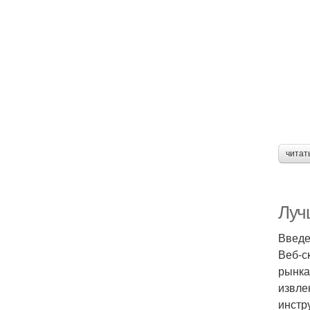
читат
Луч
Введ
Веб-с
рынка
извле
инстр