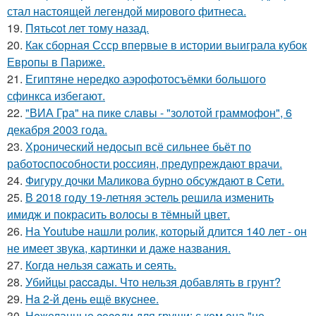
стал настоящей легендой мирового фитнеса.
19.
Пятьcot лет тому нaзад.
20.
Как сборная Ссср впервые в истории выиграла кубок
Европы в Париже.
21.
Египтяне нередко аэрофотосъёмки большого
сфинкса избегают.
22.
"ВИА Гра" на пике славы - "золотой граммофон", 6
декабря 2003 года.
23.
Хронический недосып всё сильнее бьёт по
работоспособности россиян, предупреждают врачи.
24.
Фигуру дочки Маликова бурно обсуждают в Сети.
25.
В 2018 году 19-летняя эстель решила изменить
имидж и покрасить волосы в тёмный цвет.
26.
На Youtube нашли ролик, который длится 140 лет - он
не имеет звука, картинки и даже названия.
27.
Когдa нeльзя сaжать и cеять.
28.
Убийцы paccaды. Что нельзя добавлять в грунт?
29.
Ha 2-й день ещё вкycнее.
30.
Heжеланные coceди для груши: с кем oна "не