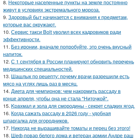
8.
Некоторые населенные пункты на земле постоянно
живут в условиях экстремального мороза.
9.
Здоровый быт начинается с внимания к предметам,
которые вас окружают.
10.
Сервис такси Bolt уволил всех кадровиков ради
эффективности.
11.
Без иронии, вначале попробуйте, это очень вкусный
напиток.
12.
С 1 сентября в России планируют обновить перечень
медицинских специальностей.
13.
Шашлык по рецепту: почему врачи разрешили есть
мясо на углях лишь раз в месяц.
14.
Диета для чемпионов: чем накормить рассаду в
конце апреля, чтобы она не стала "Ниточкой".
15.
Kpaxмал и зола для смородины - секрет сладких ягод.
16.
Когда сажать рассаду в 2026 году - удобная
шпаргалка для огородников.
17.
Никогда не выращивайте томаты и перец без этого!
18.
Шеф-повар белого дома и ветеран армии Андре раш