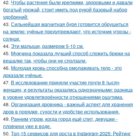
42.
Чтобы растения были крепкими, здоровыми и давали
богатый урожай, стоит иметь под рукой базовый набор
удобрений:
43.
Сильнейшая магнитная буря готовится обрушиться
на землю: учёные предупреждают, что источник угрозы -
солнце.
44.
Эти малыши, размером 5-10 см.
45.
Мужчина показала лучший способ сложить брюки на
вешалке так, чтобы они не сползали.
46.
Молодая кровь способна омолаживать тело - это
доказали учёные.
47.
В исследовании приняли участие почти 8 тысяч
женщин, и результаты оказались однозначными: разница
в уровне удовлетворённости отношениями ощутима.
48.
Организация дровника - важный аспект для хранения
дров в порядке, сухости и удобстве использования.
49.
Ранним утром, когда город ещё спит, девушки -
пловчихи уже в воде.
50.
Топ-15 сервисов для роста в Instagram 2025: Рейтинг