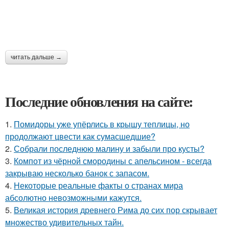
читать дальше →
Последние обновления на сайте:
1.
Помидоры уже упёрлись в крышу теплицы, но
продолжают цвести как сумасшедшие?
2.
Собрали последнюю малину и забыли про кусты?
3.
Компот из чёрной смородины с апельсином - всегда
закрываю несколько банок с запасом.
4.
Некоторые реальные факты о странах мира
абсолютно невозможными кажутся.
5.
Великая история древнего Рима до сих пор скрывает
множество удивительных тайн.