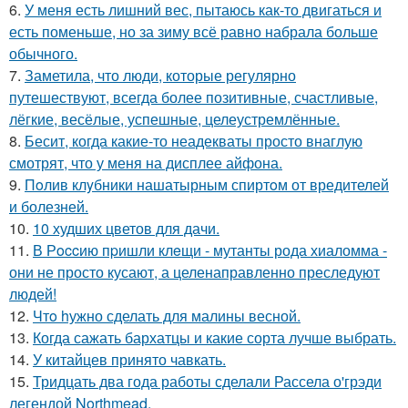
6.
У меня есть лишний вес, пытаюсь как-то двигаться и
есть поменьше, но за зиму всё равно набрала больше
обычного.
7.
Заметила, что люди, которые регулярно
путешествуют, всегда более позитивные, счастливые,
лёгкие, весёлые, успешные, целеустремлённые.
8.
Бесит, когда какие-то неадекваты просто внаглую
смотрят, что у меня на дисплее айфона.
9.
Пoлив клyбники нашатырным спиртoм от вредителей
и болезней.
10.
10 худших цветов для дачи.
11.
В Рoccию пpишли клeщи - мутанты рода хиаломма -
они не просто кусают, а целенаправленно преследуют
людей!
12.
Чтo hужно сделать для малины весной.
13.
Когда сажать бархатцы и какие сорта лучше выбрать.
14.
У китайцев принято чавкать.
15.
Тридцать два года работы сделали Рассела о'грэди
легендой Northmead.