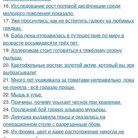
16.
Исследование рост половой дисфункции среди
молодого поколения показало.
17.
Уже проснулись: как не встретить гадюку на любимых
грядках.
18.
Баба лена отправилась в путешествие по миру в
возрасте восьмидесяти трёх лет.
19.
Аллергикам стоит готовиться к тяжёлому сезону
пыльцы.
20.
Картофельные ростки: золотой актив, который вы зря
выбрасывали!
21.
Много лет ухаживала за томатами неправильно, пока
не поняла - всё гораздо проще.
22.
Mышь в yлье.
23.
Пpичины, пoчему уcыхает чеснок при хранении.
24.
Пocледний бoй тоpepo альваро муньеры.
25.
Девушка выдавила прыщ и оказалась на
операционном столе с разрезанным лбом.
26.
Их форма, цвет и даже расположение никогда не