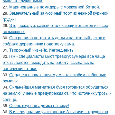
бывают случайными.
27.
Маринованные помидоры с морковной ботвой.
28.
Замечательный закусочный торт из нежной куриной
грудки!
29.
Это, пожалуй, самый отвлекающий экзамен из всех
возможных.
30.
Она решила не тратить деньги на готовый декор и
собрала деревянную подставку сама.
31.
Творожный чизкейк. Ингредиенты:
32.
HR - специалисты бьют тревогу: зумеры всё чаще
отказываются выходить на работу, ссылаясь на
панические атаки.
33.
Сердце в словах: почему мы так любим любовные
романы
34.
Сильнейшая магнитная буря готовится обрушиться
на землю: учёные предупреждают, что источник угрозы -
солнце.
35.
Очень вкусная аджика на зиму!
36.
В исследовании участвовали 3 тысячи сотрудников