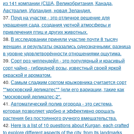
из 141 компании (США, Великобритания, Канада,
Австралия, Ирландия, новая Зеландия.
37.
Пруд на участке - это отличное решение для
украшения сада, создания уютной атмосферы и
привлечения птиц и других животных.
38.
В исследовании приняли участие почти 8 тысяч
женщин, и результаты оказались однозначными: разница
в уровне удовлетворённости отношениями ощутима.
39.
Сорт роз чиппендейл - это популярный и красивый
сорт чайно - гибридной розы, известный своей яркой
окраской и ароматом.
40.
Самым сладким сортом крыжовника считается сорт
*"московский деликатес"* (или его вариации, такие как
"московский деликатес-2".
41.
Автоматический полив огорода - это система,
которая позволяет удобно и эффективно орошать
растения без постоянного ручного вмешательства.
42.
Here is a list of 10 questions about Kurgan, each crafted
to explore different aspects of the city, from its landmarks