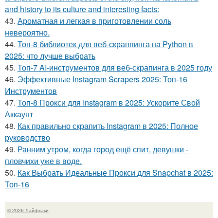
and history to its culture and interesting facts:
43.
Ароматная и легкая в приготовлении соль
невероятно.
44.
Топ-8 библиотек для веб-скраппинга на Python в
2025: что лучше выбрать
45.
Топ-7 AI-инструментов для веб-скрапинга в 2025 году
46.
Эффективные Instagram Scrapers 2025: Топ-16
Инструментов
47.
Топ-8 Прокси для Instagram в 2025: Ускорите Свой
Аккаунт
48.
Как правильно скрапить Instagram в 2025: Полное
руководство
49.
Ранним утром, когда город ещё спит, девушки -
пловчихи уже в воде.
50.
Как Выбрать Идеальные Прокси для Snapchat в 2025:
Топ-16
© 2026 Лайфхаки