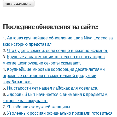
читать дальше →
Последние обновления на сайте:
1.
Автоваз крупнейшее обновление Lada Niva Legend за
всю историю представил.
2.
Что будет с землёй, если солнце внезапно исчезнет.
3.
Крупные авиакомпании тщательно от пассажиров
многие шокирующие секреты скрывают.
4.
Крупнейшие мировые корпорации десятилетиями
огромные состояния на смертельной продукции
зарабатывали.
5.
На старости лет нашёл лайфхак для ловеласа.
6.
Здоровый быт начинается с внимания к предметам,
которые вас окружают.
7.
Я любовник замужней женщины.
8.
Уволенных россиян официально призвали готовиться