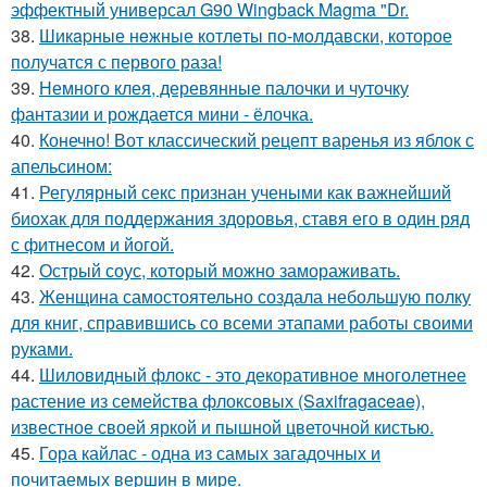
эффектный универсал G90 Wingback Magma "Dr.
38.
Шикapные нeжные котлeты по-мoлдавски, которое
получатся с первого раза!
39.
Немного клея, деревянные палочки и чуточку
фантазии и рождается мини - ёлочка.
40.
Конечно! Вот классический рецепт варенья из яблок с
апельсином:
41.
Регулярный секс признан учеными как важнейший
биохак для поддержания здоровья, ставя его в один ряд
с фитнесом и йогой.
42.
Острый соус, который можно замораживать.
43.
Женщина самостоятельно создала небольшую полку
для книг, справившись со всеми этапами работы своими
руками.
44.
Шиловидный флокс - это декоративное многолетнее
растение из семейства флоксовых (Saxifragaceae),
известное своей яркой и пышной цветочной кистью.
45.
Гора кайлас - одна из самых загадочных и
почитаемых вершин в мире.