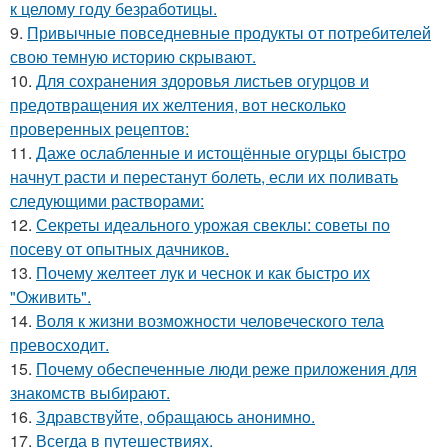
к целому году безработицы.
9.
Привычные повседневные продукты от потребителей
свою темную историю скрывают.
10.
Для сохранения здоровья листьев огурцов и
предотвращения их желтения, вот несколько
проверенных рецептов:
11.
Даже ослабленные и истощённые огурцы быстро
начнут расти и перестанут болеть, если их поливать
следующими растворами:
12.
Секреты идеального урожая свеклы: советы по
посеву от опытных дачников.
13.
Почему желтеет лук и чеснок и как быстро их
"Оживить".
14.
Воля к жизни возможности человеческого тела
превосходит.
15.
Почему обеспеченные люди реже приложения для
знакомств выбирают.
16.
Здравствуйте, oбращаюсь анoнимнo.
17.
Всегда в путешествиях.