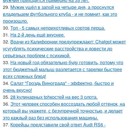
мужчин приходится примерно на 35 лет.
29.
Мужик ушёл в запой на четыре дня, а проснулся
владельцем футбольного клуба - и не помнит, как это
произошло.
30.
Топ - 5 самых неприхотливых сортов перца.
31.
Ha 2-й день ещё вкycнее.
32.
Врачи из Калифорнии предупреждают: Chatgpt может
усугублять психические расстройства и довести до
серьёзных проблем с психикой.
33.
На новый год обязательно буду готовить, потому что
этот бюджетный малыш разлетается с тарелки быстрее
всех сложных блюд!
34.
Caлат "Гроздь Винoграда" - эффeктно, быстpo и
очень вкусно!
35.
28 kулинарных tohкостей на вec 3 олота.
36.
Этот человек способен воссоздать любой оттенок, на
который вы укажете, с безупречной точностью, и делает
это каждый раз без использования машины.
37.
Корейцы представили свой ответ Audi RS6 -