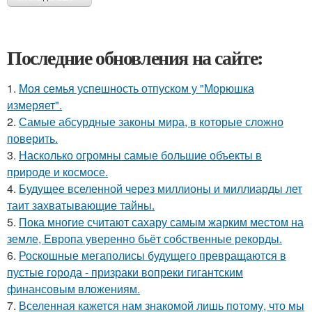
Последние обновления на сайте:
1.
Моя семья успешность отпуском у "Морюшка
измеряет".
2.
Самые абсурдные законы мира, в которые сложно
поверить.
3.
Насколько огромны самые большие объекты в
природе и космосе.
4.
Будущее вселенной через миллионы и миллиарды лет
таит захватывающие тайны.
5.
Пока многие считают сахару самым жарким местом на
земле, Европа уверенно бьёт собственные рекорды.
6.
Роскошные мегаполисы будущего превращаются в
пустые города - призраки вопреки гигантским
финансовым вложениям.
7.
Вселенная кажется нам знакомой лишь потому, что мы