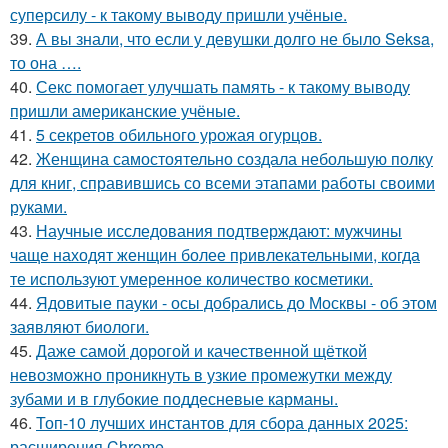
суперсилу - к такому выводу пришли учёные.
39.
А вы знали, что если у девушки долго не было Seksa,
то она ….
40.
Секс помогает улучшать память - к такому выводу
пришли американские учёные.
41.
5 секретов обильного урожая огурцов.
42.
Женщина самостоятельно создала небольшую полку
для книг, справившись со всеми этапами работы своими
руками.
43.
Научные исследования подтверждают: мужчины
чаще находят женщин более привлекательными, когда
те используют умеренное количество косметики.
44.
Ядовитые пауки - осы добрались до Москвы - об этом
заявляют биологи.
45.
Даже самой дорогой и качественной щёткой
невозможно проникнуть в узкие промежутки между
зубами и в глубокие поддесневые карманы.
46.
Топ-10 лучших инстантов для сбора данных 2025:
расширения Chrome