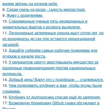
видим звёзды на ночном небе.
8.
Серая гниль на розах - гадость мерзостная.
9.
Живу с родителями.
10.
Современные ученые пять неожиданных и
удивительных фактов о космосе выделили.
11.
Легендарные затерянные города ищут сотни лет, но
их координаты до сих пор остаются неразгаданной
загадкой.
12.
Давайте соберём самые рабочие подкормки для
огурцов в начале роста.
13.
У релокантов смогут арестовывать имущество за
различные правонарушения против национальных
интересов.
14.
Добрый день! Вдруг кто с подобным … сталкивался.
15.
Чем подкормить клубнику в мае, чтобы ягоды были
сладкими.
16.
Клубнику от долгоносика спасаю ещё до цветения.
17.
Возможную блокировку Github снова обсуждают в
России.