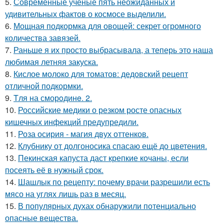
5.
Современные ученые пять неожиданных и
удивительных фактов о космосе выделили.
6.
Мощная подкормка для овощей: секрет огромного
количества завязей.
7.
Раньше я их просто выбрасывала, а теперь это наша
любимая летняя закуска.
8.
Кислое молоко для томатов: дедовский рецепт
отличной подкормки.
9.
Tля на сморoдинe. 2.
10.
Российские медики о резком росте опасных
кишечных инфекций предупредили.
11.
Роза осирия - магия двух оттенков.
12.
Клубнику от долгоносика спасаю ещё до цветения.
13.
Пекинская капуста даст крепкие кочаны, если
посеять её в нужный срок.
14.
Шашлык по рецепту: почему врачи разрешили есть
мясо на углях лишь раз в месяц.
15.
В популярных духах обнаружили потенциально
опасные вещества.