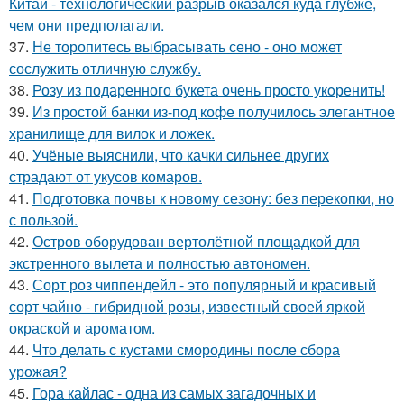
Китай - технологический разрыв оказался куда глубже,
чем они предполагали.
37.
Не торопитесь выбрасывать сено - оно может
сослужить отличную службу.
38.
Розу из подаренного букета очень просто укoренить!
39.
Из простой банки из-под кофе получилось элегантное
хранилище для вилок и ложек.
40.
Учёные выяснили, что качки сильнее других
страдают от укусов комаров.
41.
Подготовка почвы к новому сезону: без перекопки, но
с пользой.
42.
Остров оборудован вертолётной площадкой для
экстренного вылета и полностью автономен.
43.
Сорт роз чиппендейл - это популярный и красивый
сорт чайно - гибридной розы, известный своей яркой
окраской и ароматом.
44.
Что делать с кустами смородины после сбора
урожая?
45.
Гора кайлас - одна из самых загадочных и