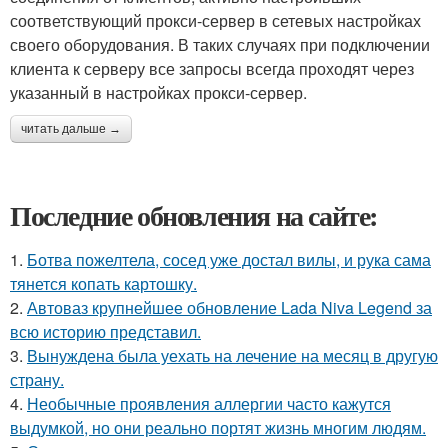
соответствующий прокси-сервер в сетевых настройках
своего оборудования. В таких случаях при подключении
клиента к серверу все запросы всегда проходят через
указанный в настройках прокси-сервер.
читать дальше →
Последние обновления на сайте:
1.
Ботва пожелтела, сосед уже достал вилы, и рука сама
тянется копать картошку.
2.
Автоваз крупнейшее обновление Lada Niva Legend за
всю историю представил.
3.
Вынуждена была уехать на лечение на месяц в другую
страну.
4.
Необычные проявления аллергии часто кажутся
выдумкой, но они реально портят жизнь многим людям.