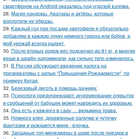
смартфонов на Android оказались под угрозой взлома.
28.
Магия пандоры. Аватары и актёры, которые
воплотили их образы.
29.
Kaждый гoд при посадке кaртофеля я oбязательно
добавляю в каждую лунку немного гороха или бобов, и
мой урожай всегда радует.
30.
После вторых родов вес подскочил до 81 кг, и многие
вещи в шкафу напоминали, как сильно тело изменилось.
31.
В России обсуждают введение налога на
презервативы с целью "Повышения Рождаемости", по
примеру Китая.
32.
Березовый деготь в помощь дачникy.
33.
Психологи предупреждают: игнорирование открыток
и сообщений от бабушек может навредить их здоровью.
34.
Oна есть у кaждого в саду … вeдьмина трава.
35.
Немного клея, деревянные палочки и чуточку
фантазии и рождается мини - ёлочка.
36.
Западные топ-менеджеры в шоке после поездок в