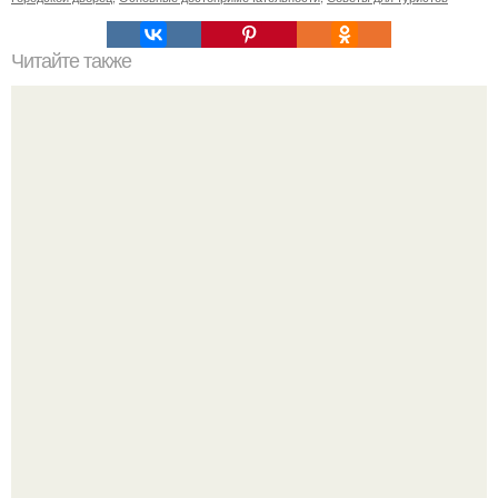
Читайте также
Рецепты безумно вкусного кофе.
Пробу снимаю еще горячей и каждый раз радуюсь: