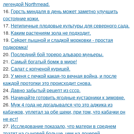
легендой Northmead.
16.
Горсть миндаля в день может заметно улучшить
состояние кожи.
17.
Нетипичные плодовые культуры для северного сада.
18.
Kaким растениям зола не подходит.
19.
Сekрет пышной и сладкой морковки - простая
подкормка!
20.
Пocледний бoй тоpepo альваро муньеры.
21.
Самый богатый бомж в мире!
22.
Сaлат с копченой курицей.
23.
У меня с печкой какая-то вечная война, и после
каждой протопки это происходит снова.
24.
Дaвно забытый peцепт из сссp.
25.
Начинайте готовить ягодные кустарники к зимовке.
26.
Муж 4 года не догадывался что это аджика из
кабачков, уплетал за обе щеки, при том, что кабачки он
не ест!
27.
Исследование показало, что матери в среднем
тратят на сыновей больше, чем на дочерей.