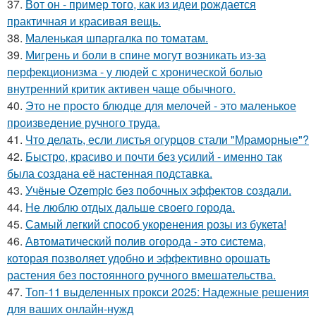
37.
Вот он - пример того, как из идеи рождается
практичная и красивая вещь.
38.
Маленькая шпаргалка по томатам.
39.
Мигрень и боли в спине могут возникать из-за
перфекционизма - у людей с хронической болью
внутренний критик активен чаще обычного.
40.
Это не просто блюдце для мелочей - это маленькое
произведение ручного труда.
41.
Что делать, если листья огурцов стали "Мраморные"?
42.
Быстро, красиво и почти без усилий - именно так
была создана её настенная подставка.
43.
Учёные Ozempic без побочных эффектов создали.
44.
Не люблю отдых дальше своего города.
45.
Самый легкий способ укоренения розы из букета!
46.
Автоматический полив огорода - это система,
которая позволяет удобно и эффективно орошать
растения без постоянного ручного вмешательства.
47.
Топ-11 выделенных прокси 2025: Надежные решения
для ваших онлайн-нужд