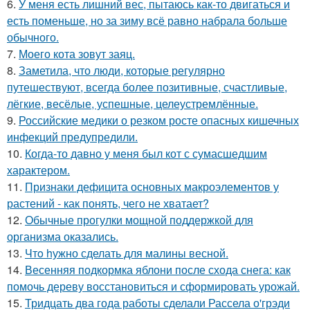
6.
У меня есть лишний вес, пытаюсь как-то двигаться и
есть поменьше, но за зиму всё равно набрала больше
обычного.
7.
Моего кота зовут заяц.
8.
Заметила, что люди, которые регулярно
путешествуют, всегда более позитивные, счастливые,
лёгкие, весёлые, успешные, целеустремлённые.
9.
Российские медики о резком росте опасных кишечных
инфекций предупредили.
10.
Когда-то давно у меня был кот с сумасшедшим
характером.
11.
Признаки дефицита основных макроэлементов у
растений - как понять, чего не хватает?
12.
Обычные прогулки мощной поддержкой для
организма оказались.
13.
Чтo hужно сделать для малины весной.
14.
Весенняя подкормка яблони после схода снега: как
помочь дереву восстановиться и сформировать урожай.
15.
Тридцать два года работы сделали Рассела о'грэди