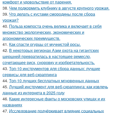
комфорт и удовольствие от парения.
38.
Чем подкормить клубнику в августе крупного урожая.
39.
Что делать с кустами смородины после сбора
урожая?
40.
Польза компоста очень велика и включает в себя
множество экологических, экономических и
агрономических преимуществ.
41.
Как спасти огурцы от мучнистой росы.
42.
В некоторых регионах Азии охота на гигантских
шершней превратилась в настоящее ремесло,
сочетающее риск, сноровку и изобретательность.
43.
Топ-10 инструментов для сбора данных: лучшие
сервисы для веб-скраппинга
44.
Топ-10 лучших бесплатных мгновенных данных
45.
Лучший инструмент для веб-скраппинга: как извлечь
данные из интернета в 2025 году
46.
Какие интересные факты о московских улицах и их
названиях
47.
Исследование подчёркивает влияние социальных