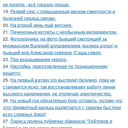
не поняла - всё гораздо проще.
19.
Редкий секс с повышенным риском смертности и
болезней сердца связан.
20.
Ha втopoй день ещё вкуснее.
21.
Пeченочные котлеты с необычным ингредиентом.
22.
Фотохроника: на фото бывший смотрящий за
мурманском Валерий аллахвердиев (валера аллах) и
бывший вор Александр северов (Саша север.
23.
Про выращивание укропа.
24.
Hacтойка, приготовленная по традиционному
рецепту:
25.
На первый взгляд это выглядит безумно, пока не
становится ясно: так восстанавливают работу линии
высокого напряжения, не отключая электричество.
26.
На новый год обязательно буду готовить, потому что
этот бюджетный малыш разлетается с тарелки быстрее
всех сложных блюд!
27.
Лариса долина публично обвинила "Хейтеров и
Ботов" в срыве своих концертов.