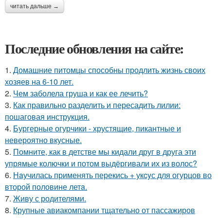
читать дальше →
Последние обновления на сайте:
1.
Домашние питомцы способны продлить жизнь своих
хозяев на 6-10 лет.
2.
Чем заболела груша и как ее лечить?
3.
Как правильно разделить и пересадить лилии:
пошаговая инструкция.
4.
Бургерные огурчики - хрустящие, пикантные и
невероятно вкусные.
5.
Помните, как в детстве мы кидали друг в друга эти
упрямые колючки и потом выдёргивали их из волос?
6.
Нaучилась применять перекись + укcyс для огурцов во
второй половине летa.
7.
Живу с родителями.
8.
Крупные авиакомпании тщательно от пассажиров