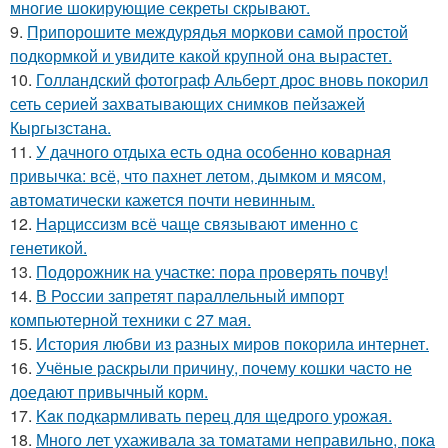
многие шокирующие секреты скрывают.
9.
Припорошите междурядья моркови самой простой
подкормкой и увидите какой крупной она вырастет.
10.
Голландский фотограф Альберт дрос вновь покорил
сеть серией захватывающих снимков пейзажей
Кыргызстана.
11.
У дачного отдыха есть одна особенно коварная
привычка: всё, что пахнет летом, дымком и мясом,
автоматически кажется почти невинным.
12.
Нарциссизм всё чаще связывают именно с
генетикой.
13.
Подорожник на участке: пора проверять почву!
14.
В России запретят параллельный импорт
компьютерной техники с 27 мая.
15.
История любви из разных миров покорила интернет.
16.
Учёные раскрыли причину, почему кошки часто не
доедают привычный корм.
17.
Kaк подкармливать перец для щедрого урожая.
18.
Много лет ухаживала за томатами неправильно, пока