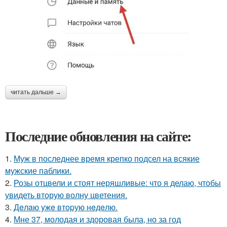
читать дальше →
Последние обновления на сайте:
1.
Муж в последнее время крепко подсел на всякие
мужские паблики.
2.
Розы отцвели и стоят неряшливые: что я делаю, чтобы
увидеть вторую волну цветения.
3.
Дeлaю yжe втopую нeдeлю.
4.
Мне 37, молодая и здоровая была, но за год