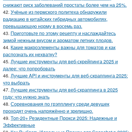
снижают риск заболеваний простаты более чем на 25%.
42.
Учёные из пермского политеха обнаружили
радиацию в китайских гибридных автомобилях,
превышающую норму в восемь раз.
43.
Приготовьте по этому рецепту и наслаждайтесь
зимой нежным вкусом и ароматом летних плодов.
44.
Какие макроэлементы важны для томатов и как
распознать их нехватку?
45.
Лучшие инструменты для веб-скрейпинга 2025 и
далее: что попробовать
46.
Лучшие API и инструменты для веб-скраппинга 2025:
что выбрать
47.
Лучшие инструменты для веб-скраппинга в 2025
году: что нужно знать
48.
Соревнования по грэпплингу среди девушек
проходят очень напряжённо и зрелищно.
49.
Топ-20+ Резидентные Прокси 2025: Надежные и
Эффективные