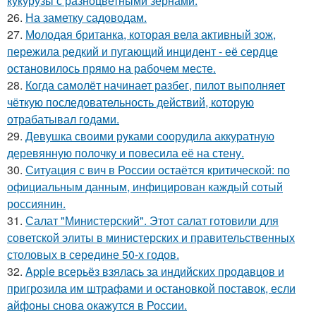
кукурузы с разноцветными зёрнами.
26.
На заметку садоводам.
27.
Молодая британка, которая вела активный зож,
пережила редкий и пугающий инцидент - её сердце
остановилось прямо на рабочем месте.
28.
Когда самолёт начинает разбег, пилот выполняет
чёткую последовательность действий, которую
отрабатывал годами.
29.
Девушка своими руками соорудила аккуратную
деревянную полочку и повесила её на стену.
30.
Ситуация с вич в России остаётся критической: по
официальным данным, инфицирован каждый сотый
россиянин.
31.
Салат "Министерский". Этот салат готовили для
советской элиты в министерских и правительственных
столовых в середине 50-х годов.
32.
Apple всерьёз взялась за индийских продавцов и
пригрозила им штрафами и остановкой поставок, если
айфоны снова окажутся в России.