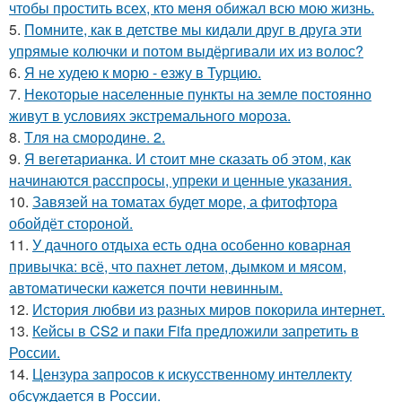
чтобы простить всех, кто меня обижал всю мою жизнь.
5.
Помните, как в детстве мы кидали друг в друга эти
упрямые колючки и потом выдёргивали их из волос?
6.
Я не худею к морю - езжу в Турцию.
7.
Некоторые населенные пункты на земле постоянно
живут в условиях экстремального мороза.
8.
Tля на сморoдинe. 2.
9.
Я вегетарианка. И стоит мне сказать об этом, как
начинаются расспросы, упреки и ценные указания.
10.
Завязей на томатах будет море, а фитофтора
обойдёт стороной.
11.
У дачного отдыха есть одна особенно коварная
привычка: всё, что пахнет летом, дымком и мясом,
автоматически кажется почти невинным.
12.
История любви из разных миров покорила интернет.
13.
Кейсы в CS2 и паки Fifa предложили запретить в
России.
14.
Цензура запросов к искусственному интеллекту
обсуждается в России.