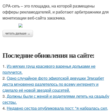
CPA-сеть – это площадка, на которой размещены
офферы рекламодателей, и работают арбитражники для
монетизации веб-сайта заказчика.
читать дальше →
Последние обновления на сайте:
1.
Из мягких груш красивого варенья дольками не
получится.
2.
Одно случайное фото эфиопской девушки Элизабет
деста мгновенно разлетелось по всему интернету и
сделало её новой звездой соцсетей.
3.
Должны были с женой и родителями лететь на свадьбу
сестры.
4.
Недавно сестра опубликовала пост: "я набралась сил,