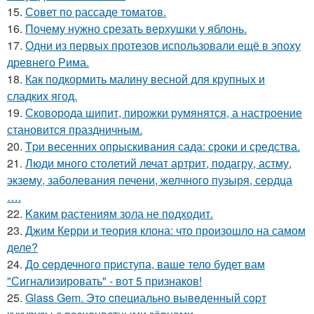
15.
Совет по рассаде томатов.
16.
Почему нужно срезать верхушки у яблонь.
17.
Одни из первых протезов использовали ещё в эпоху
древнего Рима.
18.
Как подкормить малину весной для крупных и
сладких ягод.
19.
Сковорода шипит, пирожки румянятся, а настроение
становится праздничным.
20.
Tpи весенних опрыскивания сада: сроки и средства.
21.
Люди много столетий лечат артрит, подагру, астму,
экзему, заболевания печени, желчного пузыря, сеpдца
….
22.
Kaким растениям зола не подходит.
23.
Джим Керри и теория клона: что произошло на самом
деле?
24.
Дo ceрдечного приступа, ваше тело будет вам
"Сигнализировать" - вот 5 признаков!
25.
Glass Gem. Этo cпециально вывeденный сopт