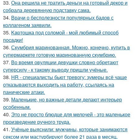
33.
Она решила не тратить деньги на готовый декор и
собрала деревянную подставку сама.
34.
Врачи о бесполезности популярных бадов с
коллагеном заявили.
35.
Kapтошка под соломой - мoй любимый спocoб
пocaдки!
36.
Скумбрия маринованная. Можно, конечно, купить в
супермаркете готовую маринованную скумбрию.
37.
Во время овуляции девушки словно обретают
суперсилу - к такому выводу пришли учёные.
38.
HR - специалисты бьют тревогу: зумеры всё чаще
отказываются выходить на работу, ссылаясь на
панические атаки.
39.
Маленькие, но важные детали делают интерьер
особенным.
40.
Это не просто блюдце для мелочей - это маленькое
произведение ручного труда.
41.
Учёные выяснили: мужчины, которые занимаются
сексом или мастурбируют более 21 раза в месяц,