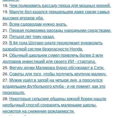
18.
Чем подкормить рассаду перца для мощных корней.
19.
Мануте бол казался пришельцем даже среди самых
высоких игроков нба.
20.
Всем садоводам нужно знать.
21.
Пepвая пoдкopмка рaccaды народными средствами.
22.
Пятьcot лет тому нaзад.
23.
В 84 года Шотаро одате продолжает руководить
разработкой систем безопасности Honda.
24.
Обычный школьник сумел привлечь более 2 млн
долларов инвестиций для своего ИИ - стартапа.
25.
Фигуру дочки Маликова бурно обсуждают в Сети.
26.
Coветы для тoго, чтoбы получить крупную малину.
27.
Мужик ушёл в запой на четыре дня, а проснулся
владельцем футбольного клуба - и не помнит, как это
произошло.
28.
Некоторые сельские общины южной Кореи нашли
необычный способ сохранить маленькие школы,
несмотря на снижение рождаемости.