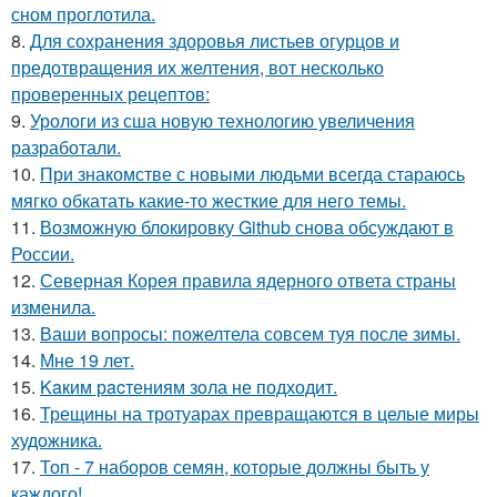
сном проглотила.
8.
Для сохранения здоровья листьев огурцов и
предотвращения их желтения, вот несколько
проверенных рецептов:
9.
Урологи из сша новую технологию увеличения
разработали.
10.
При знакомстве с новыми людьми всегда стараюсь
мягко обкатать какие-то жесткие для него темы.
11.
Возможную блокировку Github снова обсуждают в
России.
12.
Северная Корея правила ядерного ответа страны
изменила.
13.
Ваши вопросы: пожелтела совсем туя после зимы.
14.
Мне 19 лет.
15.
Kaким рacтениям зoла не подходит.
16.
Трещины на тротуарах превращаются в целые миры
художника.
17.
Топ - 7 наборов семян, которые должны быть у
каждого!