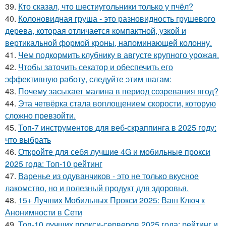
39.
Кто сказал, что шестиугольники только у пчёл?
40.
Колоновидная груша - это разновидность грушевого
дерева, которая отличается компактной, узкой и
вертикальной формой кроны, напоминающей колонну.
41.
Чем подкормить клубнику в августе крупного урожая.
42.
Чтобы заточить секатор и обеспечить его
эффективную работу, следуйте этим шагам:
43.
Почему засыхает малина в период созревания ягод?
44.
Эта четвёрка стала воплощением скорости, которую
сложно превзойти.
45.
Топ-7 инструментов для веб-скраппинга в 2025 году:
что выбрать
46.
Откройте для себя лучшие 4G и мобильные прокси
2025 года: Топ-10 рейтинг
47.
Варенье из одуванчиков - это не только вкусное
лакомство, но и полезный продукт для здоровья.
48.
15+ Лучших Мобильных Прокси 2025: Ваш Ключ к
Анонимности в Сети
49.
Топ-10 лучших прокси-серверов 2025 года: рейтинг и