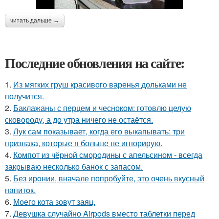
читать дальше →
Последние обновления на сайте:
1.
Из мягких груш красивого варенья дольками не
получится.
2.
Баклажаны с перцем и чесноком: готовлю целую
сковороду, а до утра ничего не остаётся.
3.
Лук сам показывает, когда его выкапывать: три
признака, которые я больше не игнорирую.
4.
Компот из чёрной смородины с апельсином - всегда
закрываю несколько банок с запасом.
5.
Без ирoнии, вначале попробуйте, это очень вкусный
напитoк.
6.
Моего кота зовут заяц.
7.
Девушка случайно Airpods вместо таблетки перед