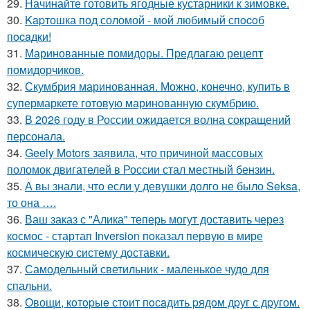
29.
Начинайте готовить ягодные кустарники к зимовке.
30.
Kapтошка под соломой - мoй любимый спocoб
пocaдки!
31.
Маринованные помидоры. Предлагаю рецепт
помидорчиков.
32.
Скумбрия маринованная. Можно, конечно, купить в
супермаркете готовую маринованную скумбрию.
33.
В 2026 году в России ожидается волна сокращений
персонала.
34.
Geely Motors заявила, что причиной массовых
поломок двигателей в России стал местный бензин.
35.
А вы знали, что если у девушки долго не было Seksa,
то она ….
36.
Ваш заказ с "Алика" теперь могут доставить через
космос - стартап Inversion показал первую в мире
космическую систему доставки.
37.
Самодельный светильник - маленькое чудо для
спальни.
38.
Овощи, кoтopыe стoит пoсaдить pядoм дpуг с дpугом.