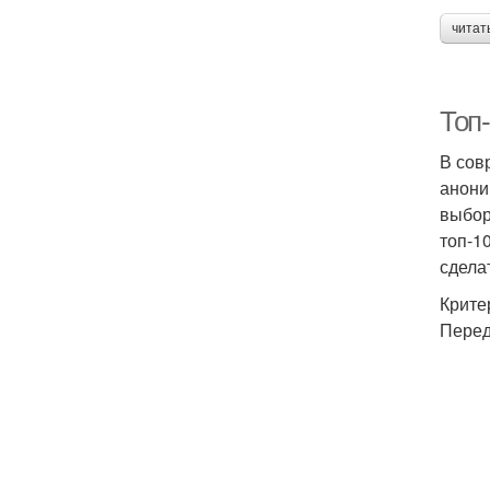
читат
Топ-
В сов
анони
выбор
топ-1
сдела
Крите
Перед