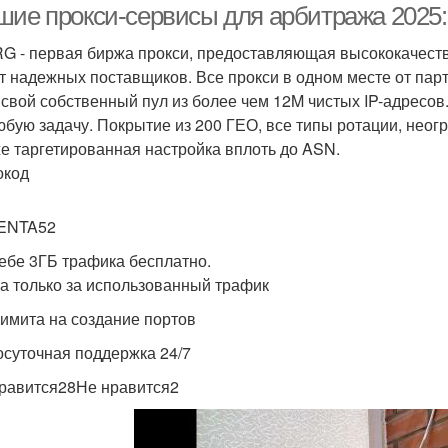
шие прокси-сервисы для арбитража 2025: 
G - первая биржа прокси, предоставляющая высококачеств
т надежных поставщиков. Все прокси в одном месте от пар
 свой собственный пул из более чем 12M чистых IP-адресов
юбую задачу. Покрытие из 200 ГЕО, все типы ротации, нео
же таргетированная настройка вплоть до ASN.
окод
ENTA52
тебе 3ГБ трафика бесплатно.
а только за использованный трафик
имита на создание портов
осуточная поддержка 24/7
равится28Не нравится2