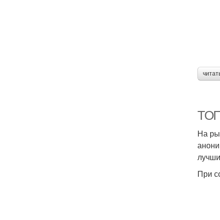
читат
ТОП
На ры
анони
лучши
При с