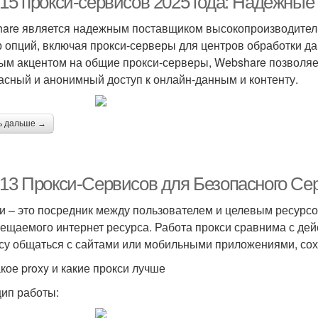
-15 прокси-сервисов 2025 года: Надёжные
are является надежным поставщиком высокопроизводител
р опций, включая прокси-серверы для центров обработки д
ым акцентом на общие прокси-серверы, Webshare позволяе
асный и анонимный доступ к онлайн-данным и контенту.
ь дальше →
-13 Прокси-Сервисов для Безопасного Се
и – это посредник между пользователем и целевым ресурсо
сещаемого интернет ресурса. Работа прокси сравнима с дей
су общаться с сайтами или мобильными приложениями, сох
акое proxy и какие прокси лучше
ип работы: