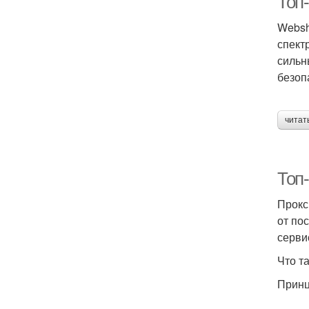
Топ
Websh
спект
сильн
безоп
читат
Топ
Прокс
от по
серви
Что т
Принц