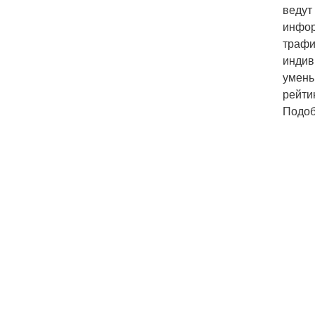
ведут
инфор
трафи
индив
умень
рейти
Подоб