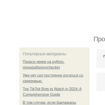
Про
Популярные материалы
Прокси чекер на python.
mosajjal/proxychecker
Уже нет сил постоянно ругаться со
свекровью.
Top TikTok Bots to Watch in 2024: A
Comprehensive Guide
В том случае, если баклажаны