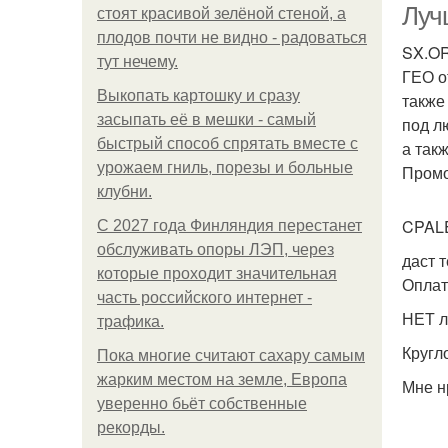
Луч
стоят красивой зелёной стеной, а
плодов почти не видно - радоваться
SX.OR
тут нечему.
ГЕО о
Выкопать картошку и сразу
также
засыпать её в мешки - самый
под л
быстрый способ спрятать вместе с
а так
урожаем гниль, порезы и больные
Пром
клубни.
CPAL
С 2027 года Финляндия перестанет
обслуживать опоры ЛЭП, через
даст 
которые проходит значительная
Оплат
часть российского интернет -
НЕТ л
трафика.
Кругл
Пока многие считают сахару самым
жарким местом на земле, Европа
Мне н
уверенно бьёт собственные
рекорды.