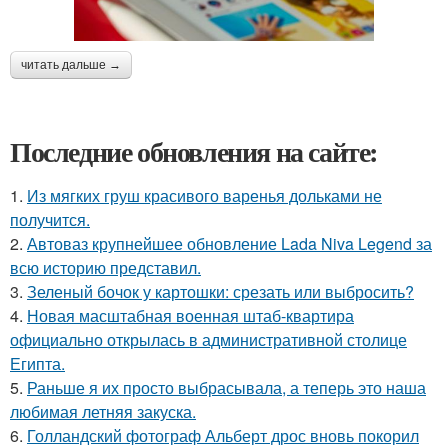
читать дальше →
Последние обновления на сайте:
1.
Из мягких груш красивого варенья дольками не
получится.
2.
Автоваз крупнейшее обновление Lada Niva Legend за
всю историю представил.
3.
Зеленый бочок у картошки: срезать или выбросить?
4.
Новая масштабная военная штаб-квартира
официально открылась в административной столице
Египта.
5.
Раньше я их просто выбрасывала, а теперь это наша
любимая летняя закуска.
6.
Голландский фотограф Альберт дрос вновь покорил