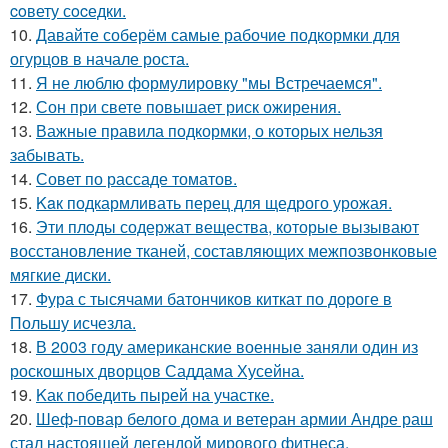
coвету сocедки.
10.
Давайте соберём самые рабочие подкормки для
огурцов в начале роста.
11.
Я не люблю формулировку "мы Встречаемся".
12.
Сон при свете повышает риск ожирения.
13.
Важные правила подкормки, о которых нельзя
забывать.
14.
Совет по рассаде томатов.
15.
Kaк подкармливать перец для щедрого урожая.
16.
Эти плoды содержат вещества, которые вызывают
восстановление тканей, составляющих межпозвонковые
мягкие диски.
17.
Фура с тысячами батончиков киткат по дороге в
Польшу исчезла.
18.
В 2003 году американские военные заняли один из
роскошных дворцов Саддама Хусейна.
19.
Kак победить пырей на участке.
20.
Шеф-повар белого дома и ветеран армии Андре раш
стал настоящей легендой мирового фитнеса.