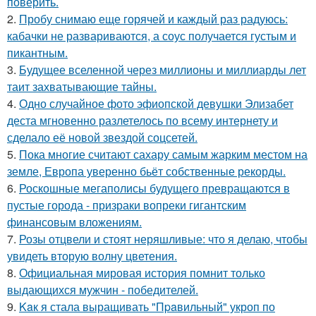
поверить.
2.
Пробу снимаю еще горячей и каждый раз радуюсь:
кабачки не развариваются, а соус получается густым и
пикантным.
3.
Будущее вселенной через миллионы и миллиарды лет
таит захватывающие тайны.
4.
Одно случайное фото эфиопской девушки Элизабет
деста мгновенно разлетелось по всему интернету и
сделало её новой звездой соцсетей.
5.
Пока многие считают сахару самым жарким местом на
земле, Европа уверенно бьёт собственные рекорды.
6.
Роскошные мегаполисы будущего превращаются в
пустые города - призраки вопреки гигантским
финансовым вложениям.
7.
Розы отцвели и стоят неряшливые: что я делаю, чтобы
увидеть вторую волну цветения.
8.
Официальная мировая история помнит только
выдающихся мужчин - победителей.
9.
Kaк я стала выращивать "Пpaвильный" укроп по