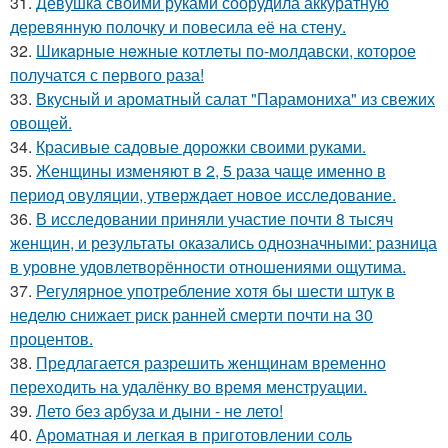
31.
Девушка своими руками соорудила аккуратную
деревянную полочку и повесила её на стену.
32.
Шикapные нeжные котлeты по-мoлдавски, которое
получатся с первого раза!
33.
Вкусный и ароматный салат "Парамониха" из свежих
овощей.
34.
Красивые садовые дорожки своими руками.
35.
Женщины изменяют в 2, 5 раза чаще именно в
период овуляции, утверждает новое исследование.
36.
В исследовании приняли участие почти 8 тысяч
женщин, и результаты оказались однозначными: разница
в уровне удовлетворённости отношениями ощутима.
37.
Регулярное употребление хотя бы шести штук в
неделю снижает риск ранней смерти почти на 30
процентов.
38.
Предлагается разрешить женщинам временно
переходить на удалёнку во время менструации.
39.
Лето без арбуза и дыни - не лето!
40.
Ароматная и легкая в приготовлении соль