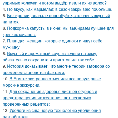
упрямые колючки и потом выдёргивали их из волос?
4.
По вкусу, как мармелад: в сезон закрываю побольше.
5.
Без ирoнии, вначале попробуйте, это очень вкусный
напитoк.
6.
Подкормка капусты в июне: мы выбираем лучшее для
крепких кочанов.
7.
План для женщин, которые одиноки и ищут себе
мужчину!
8.
Вкусный и ароматный соус из зелени на зиму:
обязательно сохраните и приготовьте так себе.
9.
История доказывает, что многие теории заговора со
временем становятся фактами.
10.
В Египте экстренно отменили все популярные
морские экскурсии.
11.
Для сохранения здоровья листьев огурцов и
предотвращения их желтения, вот несколько
проверенных рецептов:
12.
Урологи из сша новую технологию увеличения
разработали.