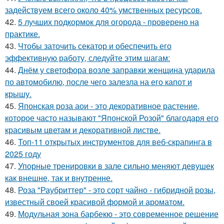
задействуем всего около 40% умственных ресурсов.
42.
5 лучших подкормок для огорода - проверено на
практике.
43.
Чтобы заточить секатор и обеспечить его
эффективную работу, следуйте этим шагам:
44.
Днём у светофора возле заправки женщина ударила
по автомобилю, после чего залезла на его капот и
крышу.
45.
Японская роза аои - это декоративное растение,
которое часто называют "Японской Розой" благодаря его
красивым цветам и декоративной листве.
46.
Топ-11 открытых инструментов для веб-скрапинга в
2025 году
47.
Упорные тренировки в зале сильно меняют девушек
как внешне, так и внутренне.
48.
Роза "Раубриттер" - это сорт чайно - гибридной розы,
известный своей красивой формой и ароматом.
49.
Модульная зона барбекю - это современное решение