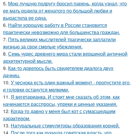
5.
Мою лучшую подругу бросил парень, когда узнал, что
ее мать родила от женатого по большой любви и
вырастила ее одна.
6.
Найти хорошую работу в России становится
практически невозможно для большинства граждан.
7.
Пять великих мыслителей трагически заплатили
жизнью за свои смелые убеждения.
8.
Семь чудес древнего мира стали вершиной античной
архитектурной мысли.
9.
Как-то довелось быть свидетелем диалога двух
дачниц.
10.
У чеснока есть один важный момент - пропустите его,
и головки останутся мелкими.
11.
Я вегетарианка. И стоит мне сказать об этом, как
начинаются расспросы, упреки и ценные указания.
12.
Когда-то давно у меня был кот с сумасшедшим
характером.
13.
Натуральные стимуляторы образования корней.
14.
После того как рухнула советская власть, что