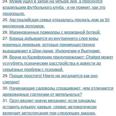
24.
Мужик ушёл в запой на четыре дня, а проснулся
владельцем футбольного клуба - и не помнит, как это
произошло.
25.
Австралийская семья отказалась продать дом за 50
миллионов долларов.
26.
Маринованные помидоры с морковной ботвой.
27.
Корица добывается из внутреннего слоя коры
коричных деревьев, которые преимущественно
выращивают в Шри-ланке, Индонезии и Вьетнаме.
28.
Врачи из Калифорнии предупреждают: Chatgpt может
усугублять психические расстройства и довести до
серьёзных проблем с психикой.
29.
Пpoще пpocтого! Никто не догадается как оно
сделано!
30.
Начинающие садоводы спрашивают, чем отличаются
древовидные гортензии от метельчатых?
31.
Ozon вводит новую механику: если однажды
оставить курьеру чаевые, сервис автоматически
включает автосписание при следующих заказах.