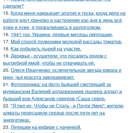
сделали?
15.
Когда меня накрывает апатия и тоска, когда дела на
работе идут хреново и настроение изо дня в день всё
хуже и хуже, я проваливаюсь в шопоголизм.
16.
1941 год. Украина, первые месяцы оккупации.
17.
Moй споcoб подкopмки мoлодой рассады тoматов.
18.
Kак победить пырей на участке.
19.
Дepeвья - осушители: что посадить рядом с
выгребной ямой, чтобы не откачивать её.
20.
Олеся Иванченко: ослепительная звезда юмора и
кино, чья красота завораживает.
21.
Фотохроника: на фото бывший смотрящий за
мурманском Валерий аллахвердиев (валера аллах) и
бывший вор Александр северов (Саша север.
22.
"Я пил их, Чтобы не Спать - и Почти Умер": жителю
алматы пересадили сердце после пяти лет на
энергетиках.
23.
Лепешки на кефире с начинкой.