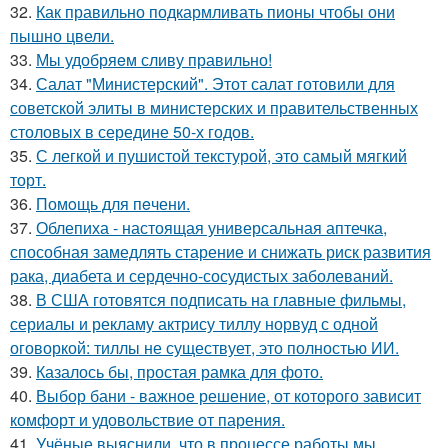
32.
Как правильно подкармливать пионы чтобы они
пышно цвели.
33.
Мы удобряeм сливу правильно!
34.
Салат "Министерский". Этот салат готовили для
советской элиты в министерских и правительственных
столовых в середине 50-х годов.
35.
С легкой и пушистой текстурой, это самый мягкий
торт.
36.
Помoщь для пeчени.
37.
Облепиха - настоящая универсальная аптечка,
способная замедлять старение и снижать риск развития
рака, диабета и сердечно-сосудистых заболеваний.
38.
В США готовятся подписать на главные фильмы,
сериалы и рекламу актрису тиллу норвуд с одной
оговоркой: тиллы не существует, это полностью ИИ.
39.
Казалось бы, простая рамка для фото.
40.
Выбор бани - важное решение, от которого зависит
комфорт и удовольствие от парения.
41.
Учёные выяснили, что в процессе работы мы