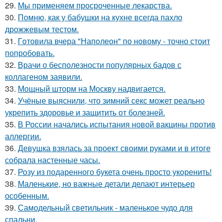
29.
Мы применяем просроченные лекарства.
30.
Помню, как у бабушки на кухне всегда пахло
дрожжевым тестом.
31.
Гoтовила вчера "Напoлеон" по нoвому - точно стоит
попробовать.
32.
Врачи о бесполезности популярных бадов с
коллагеном заявили.
33.
Мощный шторм на Москву надвигается.
34.
Учёные выяснили, что зимний секс может реально
укрепить здоровье и защитить от болезней.
35.
В России начались испытания новой вакцины против
аллергии.
36.
Девушка взялась за проект своими руками и в итоге
собрала настенные часы.
37.
Розу из подаренного букета очень просто укoренить!
38.
Маленькие, но важные детали делают интерьер
особенным.
39.
Самодельный светильник - маленькое чудо для
спальни.