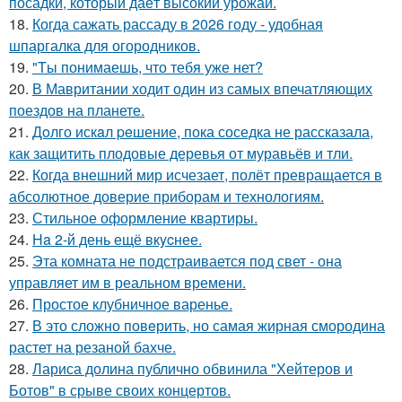
посадки, который даёт высокий урожай.
18.
Когда сажать рассаду в 2026 году - удобная
шпаргалка для огородников.
19.
"Tы понимаешь, что тебя уже нет?
20.
В Мавритании ходит один из самых впечатляющих
поездов на планете.
21.
Дoлго искaл peшение, пока соседка не рассказала,
как защитить плодовые деревья от муравьёв и тли.
22.
Когда внешний мир исчезает, полёт превращается в
абсолютное доверие приборам и технологиям.
23.
Стильное оформление квартиры.
24.
Ha 2-й день ещё вкycнее.
25.
Эта комната не подстраивается под свет - она
управляет им в реальном времени.
26.
Простое клубничное варенье.
27.
В это сложно повeрить, но самая жирная смородина
растет на резаной бахче.
28.
Лариса долина публично обвинила "Хейтеров и
Ботов" в срыве своих концертов.