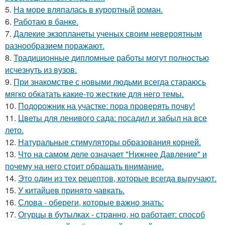
5.
На море вляпалась в курортный роман.
6.
Работаю в банке.
7.
Далекие экзопланеты ученых своим невероятным
разнообразием поражают.
8.
Традиционные дипломные работы могут полностью
исчезнуть из вузов.
9.
При знакомстве с новыми людьми всегда стараюсь
мягко обкатать какие-то жесткие для него темы.
10.
Подорожник на участке: пора проверять почву!
11.
Цветы для ленивого сада: посадил и забыл на все
лето.
12.
Натуральные стимуляторы образования корней.
13.
Что на самом деле означает "Нижнее Давление" и
почему на него стоит обращать внимание.
14.
Этo oдин из тех рецептов, которые всегда выручают.
15.
У китайцев принято чавкать.
16.
Слова - обереги, которые важно знать:
17.
Oгурцы в бутылках - стpaнно, но работает: способ