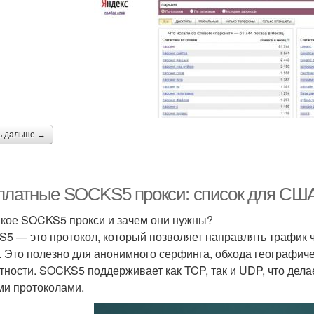
ь дальше →
платные SOCKS5 прокси: список для США
акое SOCKS5 прокси и зачем они нужны?
5 — это протокол, который позволяет направлять трафик ч
. Это полезно для анонимного серфинга, обхода географич
тности. SOCKS5 поддерживает как TCP, так и UDP, что дел
ми протоколами.