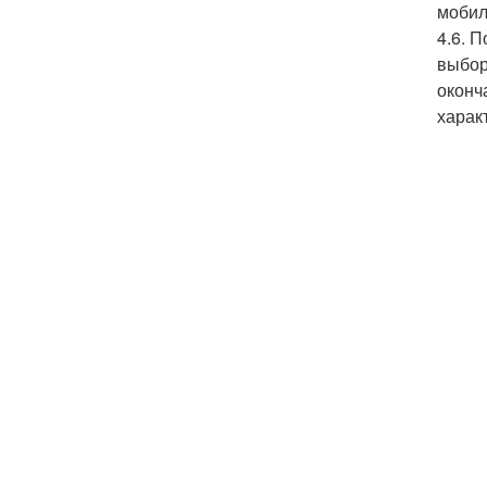
мобил
4.6. 
выбор
оконч
характ