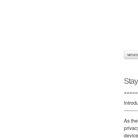
читат
Stay
=====
Introd
---------
As the
privac
device