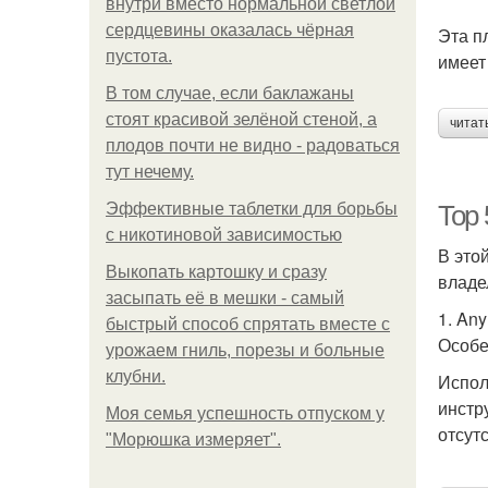
внутри вместо нормальной светлой
сердцевины оказалась чёрная
Эта п
пустота.
имеет
В том случае, если баклажаны
стоят красивой зелёной стеной, а
читат
плодов почти не видно - радоваться
тут нечему.
Эффективные таблетки для борьбы
Top 
с никотиновой зависимостью
В это
Выкопать картошку и сразу
владе
засыпать её в мешки - самый
1. An
быстрый способ спрятать вместе с
Особе
урожаем гниль, порезы и больные
клубни.
Испол
инстр
Моя семья успешность отпуском у
отсут
"Морюшка измеряет".