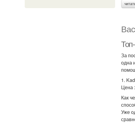
читат
Вас
Топ-
За по
одна 
помощ
1. Ka
Цена 
Как ч
спосо
Уже о
сравн