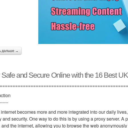
ь дальше →
 Safe and Secure Online with the 16 Best UK
=================================================
uction
------
 internet becomes more and more integrated into our daily lives, i
y and security. One way to do this is by using a proxy server. A
 and the internet, allowing you to browse the web anonymously and