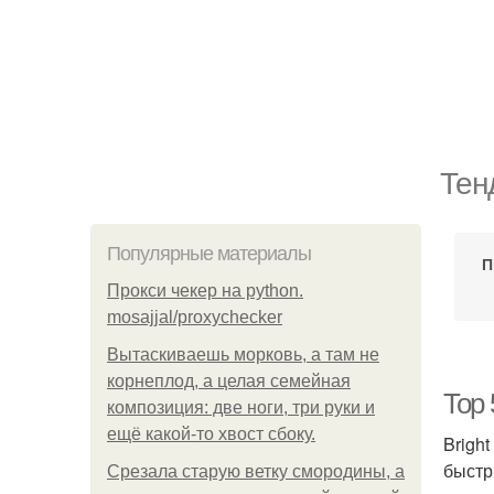
Тен
Популярные материалы
П
Прокси чекер на python.
mosajjal/proxychecker
Вытаскиваешь морковь, а там не
корнеплод, а целая семейная
Top 
композиция: две ноги, три руки и
ещё какой-то хвост сбоку.
Brigh
быстр
Срезала старую ветку смородины, а