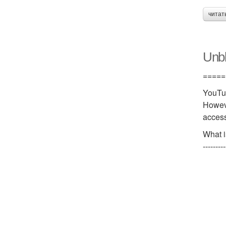
читат
Unbl
=====
YouTub
Howeve
access
What i
---------