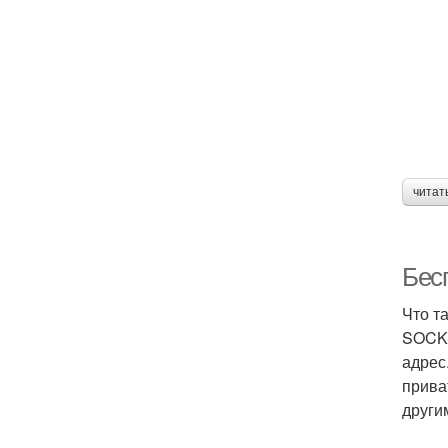
читат
Бес
Что т
SOCKS
адрес
прива
други