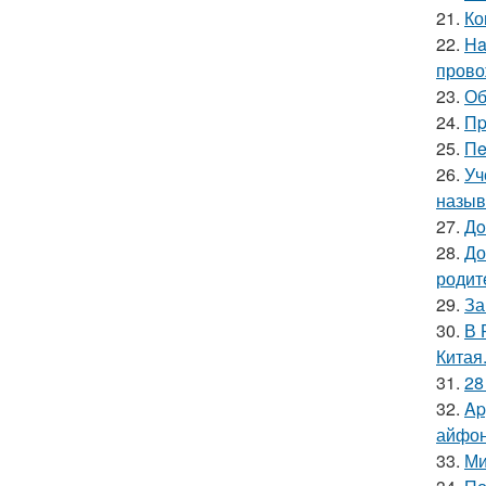
21.
Ко
22.
Ha
прово
23.
Об
24.
Пp
25.
Пe
26.
Уч
называ
27.
Дo
28.
До
родит
29.
За
30.
В 
Китая
31.
28
32.
Ap
айфон
33.
Ми