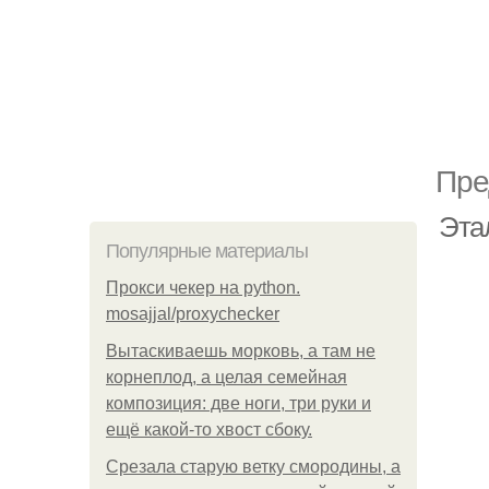
Пре
Эта
Популярные материалы
Прокси чекер на python.
mosajjal/proxychecker
Вытаскиваешь морковь, а там не
корнеплод, а целая семейная
композиция: две ноги, три руки и
ещё какой-то хвост сбоку.
Срезала старую ветку смородины, а