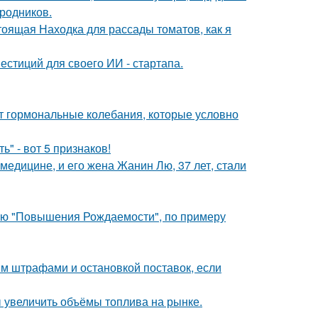
ородников.
тоящая Находка для рассады томатов, как я
стиций для своего ИИ - стартапа.
ют гормональные колебания, которые условно
" - вот 5 признаков!
медицине, и его жена Жанин Лю, 37 лет, стали
лью "Повышения Рождаемости", по примеру
им штрафами и остановкой поставок, если
 увеличить объёмы топлива на рынке.