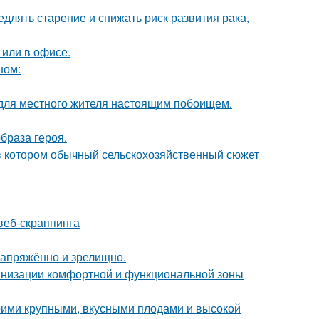
длять старение и снижать риск развития рака,
 или в офисе.
ном:
 для местного жителя настоящим побоищем.
образа героя.
 в котором обычный сельскохозяйственный сюжет
веб-скраппинга
напряжённо и зрелищно.
анизации комфортной и функциональной зоны
воими крупными, вкусными плодами и высокой