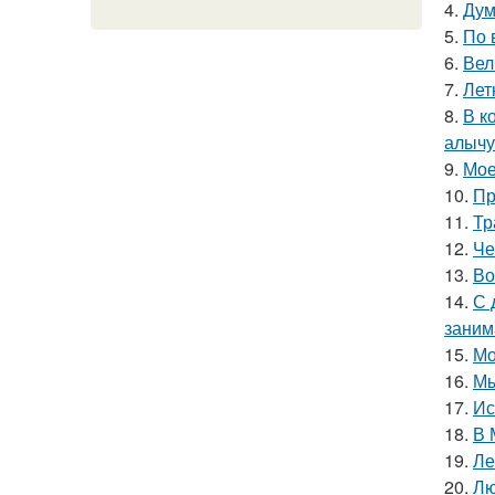
4.
Дум
5.
По 
6.
Вел
7.
Лет
8.
В к
алычу
9.
Мое
10.
Пр
11.
Тр
12.
Че
13.
Во
14.
С 
занима
15.
Мо
16.
Мы
17.
Ис
18.
В 
19.
Ле
20.
Лю