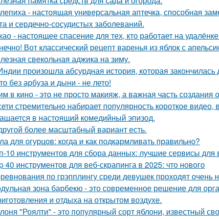
лезная памятка средств для сада и огорода.
лепиха - настоящая универсальная аптечка, способная заме
та и сердечно-сосудистых заболеваний.
као - настоящее спасение для тех, кто работает на удалёнке
нечно! Вот классический рецепт варенья из яблок с апельси
лезная свекольная аджика на зиму.
Индии произошла абсурдная история, которая закончилась
то без арбуза и дыни - не лето!
им в кино - это не просто макияж, а важная часть создания 
сети стремительно набирает популярность короткое видео,
ащается в настоящий комедийный эпизод.
другой более масштабный вариант есть.
ла для огурцов: когда и как подкармливать правильно?
п-10 инструментов для сбора данных: лучшие сервисы для 
p 40 инструментов для веб-скрапинга в 2025: что нового
ревнования по грэпплингу среди девушек проходят очень 
дульная зона барбекю - это современное решение для орг
риготовления и отдыха на открытом воздухе.
лоня "Роялти" - это популярный сорт яблони, известный с