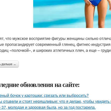
ят, что мужское восприятие фигуры женщины сильно отличае
ые пропагандирует современный глянец, фитнес-индустрия и
годиц «полочкой», и широких атлетичных плеч, а еще – гру
ь дальше →
ледние обновления на сайте:
еный бочок у картошки: срезать или выбросить?
ы отцвели и стоят неряшливые: что я делаю, чтобы увидеть
 37, молодая и здоровая была, но за год постарела.