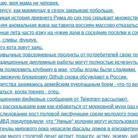
аю, моя мама не человек.
вкусу, как мармелад: в сезон закрываю побольше.
икая история древнего Рима до сих пор скрывает множеств
няя аномальная жара заставила россиян массово отказатьс
онце лета часто езжу на чужие дачи в соседние посёлки и с
, сливы, фундук.
го кота зовут заяц.
ивычные повседневные продукты от потребителей свою те
адиционные дипломные работы могут полностью исчезнуть 
м подкормить клубнику в мае, чтобы ягоды были сладкими.
зможную блокировку Github снова обсуждают в России.
детства занимаюсь армейским рукопашным боем - что-то вр
ться, когда тренер - отец.
шенники фейковые сообщения от Telegram рассылают.
 рассказываем вам как избавиться от морковной мухи раз и
следование рост половой дисфункции среди молодого поко
МВД предупредили, что "Умные" колонки могут использоват
генды мирового рока украсили фасады домов в елизаветин
ди много столетий лечат артрит, подагру, астму, экзему, з