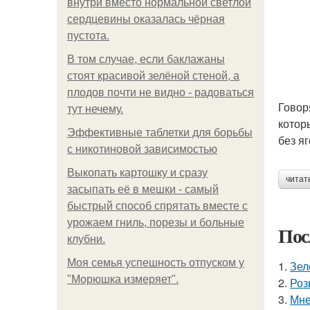
внутри вместо нормальной светлой
сердцевины оказалась чёрная
пустота.
В том случае, если баклажаны
стоят красивой зелёной стеной, а
плодов почти не видно - радоваться
Говор
тут нечему.
котор
Эффективные таблетки для борьбы
без я
с никотиновой зависимостью
Выкопать картошку и сразу
читат
засыпать её в мешки - самый
быстрый способ спрятать вместе с
урожаем гниль, порезы и больные
Пос
клубни.
Моя семья успешность отпуском у
1.
Зел
"Морюшка измеряет".
2.
Роз
3.
Мне