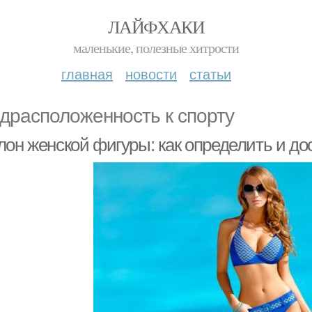
ЛАЙФХАКИ
маленькие, полезные хитрости
главная
новости
статьи
драсположенность к спорту
лон женской фигуры: как определить и до