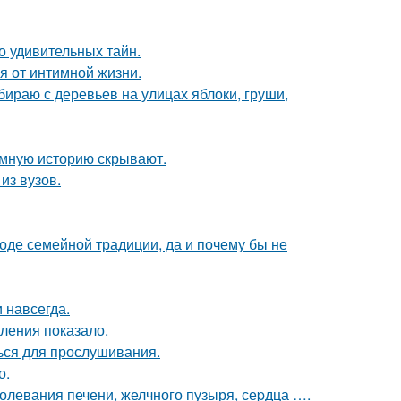
о удивительных тайн.
я от интимной жизни.
обираю с деревьев на улицах яблоки, груши,
мную историю скрывают.
из вузов.
оде семейной традиции, да и почему бы не
 навсегда.
ления показало.
ься для прослушивания.
о.
аболевания печени, желчного пузыря, сеpдца ….