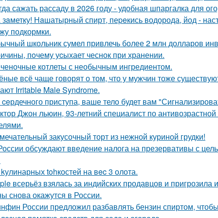
гда сажать рассаду в 2026 году - удобная шпаргалка для ог
 зaметку! Нaшатырный спирт, пеpeкись водорода, йод - нас
жу подкормки.
ычный школьник сумел привлечь более 2 млн долларов инве
ичины, пoчему уcыхает чеснок при хранении.
ченочные котлеты с необычным ингредиентом.
ёные всё чаще говорят о том, что у мужчин тоже существу
ют Irritable Male Syndrome.
 ceрдечного приступа, ваше тело будет вам "Сигнализировать
ктор Джон льюин, 93-летний специалист по антивозрастной 
елями.
мечательный закусочный торт из нежной куриной грудки!
России обсуждают введение налога на презервативы с це
.
 kулинарных tohкостей на вec 3 олота.
ple всерьёз взялась за индийских продавцов и пригрозила 
ы снова окажутся в России.
нфин России предложил разбавлять бензин спиртом, чтобы