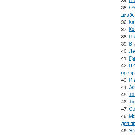
34.
По
35.
Об
диабе
36.
Ка
37.
Ко
38.
По
39.
В 
40.
Ле
41.
Гр
42.
В 
превр
43.
И 
44.
Зо
45.
То
46.
To
47.
Со
48.
Мо
для п
49.
Яб