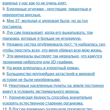
варенье у нас как-то не очень едят.
3.
Бургерные огурчики - хрустящие, пикантные и
невероятно вкусные.
4.
Мне 37, молодая и здоровая была, но за год
постарела.
5.
Лук сам показывает, когда его выкапывать: три
признака, которые я больше не игнорирую.
6.
Недавно сестра опубликовала пост: "я набралась сил,
чтобы простить всех, кто меня обижал всю мою жизнь.
7.
Эти минералы выглядят так нереально, что кажутся
творением нейросети или 3D-графики.
8.
На море вляпалась в курортный роман.
9.
Большинство крупнейших катастроф в мировой
истории не были неизбежными.
10.
Некоторые населенные пункты на земле постоянно
живут в условиях экстремального мороза.
11.
Хроническая бедность способна значительно
ускорять естественное старение организма.
12.
В России временно разрешили производство