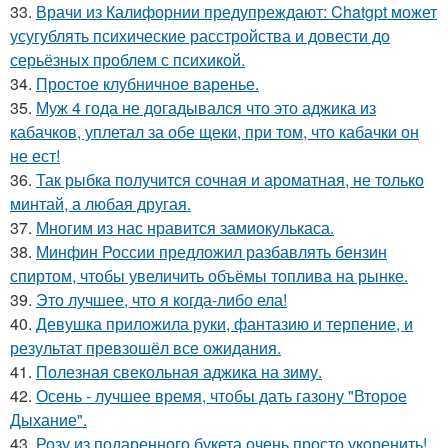
33.
Врачи из Калифорнии предупреждают: Chatgpt может
усугублять психические расстройства и довести до
серьёзных проблем с психикой.
34.
Простое клубничное варенье.
35.
Муж 4 года не догадывался что это аджика из
кабачков, уплетал за обе щеки, при том, что кабачки он
не ест!
36.
Так рыбка получится сочная и ароматная, не только
минтай, а любая другая.
37.
Многим из нас нравится замиокулькаса.
38.
Минфин России предложил разбавлять бензин
спиртом, чтобы увеличить объёмы топлива на рынке.
39.
Это лучшее, что я когда-либо ела!
40.
Девушка приложила руки, фантазию и терпение, и
результат превзошёл все ожидания.
41.
Полезная свекольная аджика на зиму.
42.
Осень - лучшее время, чтобы дать газону "Второе
Дыхание".
43.
Розу из подаренного букета очень просто укoренить!