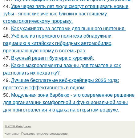
44.
Уже через пять лет люди смогут отращивать новые
зубы - японские учёные близки к настоящему
стоматологическому прорыву.
45.
Как ухаживать за астрами для пышного цветения.
46.
Учёные из пермского политеха обнаружили
радиацию в китайских гибридных автомобилях,
превышающую норму в восемь раз.
47.
Вкусный рецепт бургера с курочкой.
48.
Какие макроэлементы важны для томатов и как
распознать их нехватку?
49.
Лучшие бесплатные веб-скрейперы 2025 года:
простота и эффективность в одном
50.
Модульная зона барбекю - это современное решение
для организации комфортной и функциональной зоны
для приготовления и отдыха на открытом воздухе.
© 2026 Лайфхаки
Контакты
Пользовательское соглашение