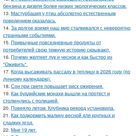
бензина и дизеля более низких экологических классов.
13.
Мастурбация у птиц абсолютно естественным
поведением оказалась.
14.
За долгое время наш мир сталкивался с невероятно
странными событиями.
15.
Привычные повседневные продукты от
потребителей свою темную историю скрывают.
16.
Почему желтеет лук и чеснок и как быстро их
"Оживить".
17.
Когда высаживать рассаду в теплицу в 2026 году (по
лунному календарю).
18.
Сон при свете повышает риск ожирения.
19.
Как буддийские монахи вышли на протест и
столкнулись с полицией.
20.
Повеяло летом. Клубника рекорд установила.
21.
Как подкормить малину весной для крупных и
сладких ягод.
22.
Мне 19 лет.