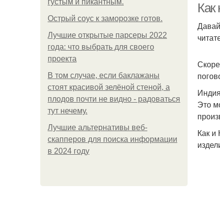
густым и пикантным.
Как
Острый соус к заморозке готов.
Давай
Лучшие открытые парсеры 2022
читате
года: что выбрать для своего
проекта
Скоре
погов
В том случае, если баклажаны
стоят красивой зелёной стеной, а
Инди
плодов почти не видно - радоваться
Это м
тут нечему.
произ
Лучшие альтернативы веб-
Как и
скапперов для поиска информации
издел
в 2024 году