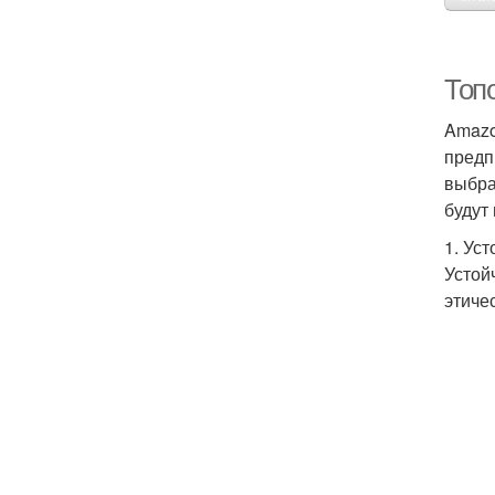
Топ
Amazo
предп
выбра
будут
1. Ус
Устой
этиче