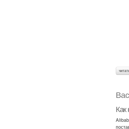
читат
Вас
Как
Aliba
поста