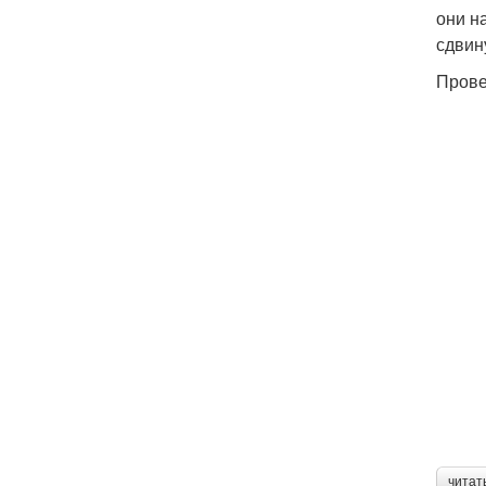
они н
сдвин
Прове
читат