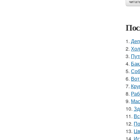
читат
Пос
1.
Деп
2.
Хол
3.
Пут
4.
Бак
5.
Соб
6.
Вот
7.
Кру
8.
Раб
9.
Мас
10.
Зд
11.
Вс
12.
По
13.
Цв
14.
Ис