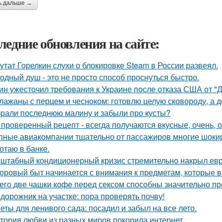
ь дальше →
ледние обновления на сайте:
утат Горелкин слухи о блокировке Steam в России развеял.
одный душ - это не просто способ проснуться быстро.
ин ужесточил требования к Украине после отказа США от "
лажаны с перцем и чесноком: готовлю целую сковороду, а до
рали последнюю малину и забыли про кусты?
 проверенный рецепт - всегда получаются вкусные, очень, о
пные авиакомпании тщательно от пассажиров многие шоки
отаю в банке.
штабный кондиционерный кризис стремительно накрыл евр
оровый быт начинается с внимания к предметам, которые в
его две чашки кофе перед сексом способны значительно пр
дорожник на участке: пора проверять почву!
еты для ленивого сада: посадил и забыл на все лето.
тория любви из разных миров покорила интернет.