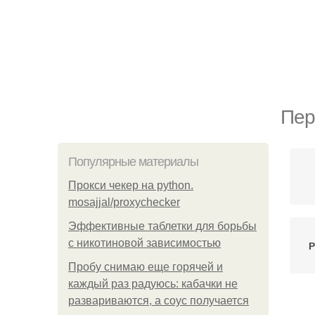
Пер
Популярные материалы
Прокси чекер на python.
mosajjal/proxychecker
Эффективные таблетки для борьбы
с никотиновой зависимостью
Р
Пробу снимаю еще горячей и
каждый раз радуюсь: кабачки не
развариваются, а соус получается